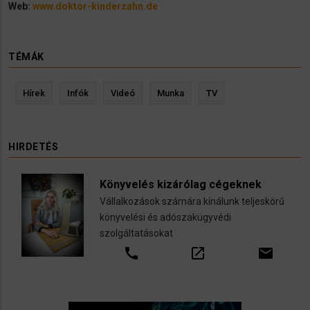
Web:
www.doktor-kinderzahn.de
TÉMÁK
Hírek
Infók
Videó
Munka
TV
HIRDETÉS
Könyvelés kizárólag cégeknek
Vállalkozások számára kínálunk teljeskörű
könyvelési és adószakügyvédi
szolgáltatásokat
call
open_in_new
email