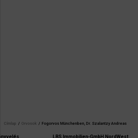
Címlap
/
Orvosok
/
Fogorvos Münchenben, Dr. Szalantzy Andreas
Morzsa
LBS Immobilien-GmbH NordWest