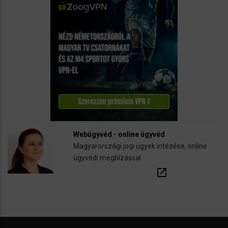
Webügyvéd - online ügyvéd
Magyarországi jogi ügyek intézése, online
ügyvédi megbízással
open_in_new