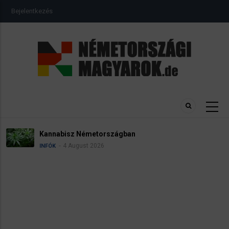
Ugrás
USER
Bejelentkezés
a
ACCOUNT
MENU
tartalomra
Kannabisz Németországban
4 August 2026
INFÓK