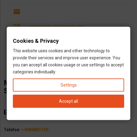
email
-
open_in_new
www.doktor-kinderzahn.de/
Cookies & Privacy
dns
fogorvos
This website uses cookies and other technology to
outlined_flag
provide their services and improve user experience. You
Bayern
you can accept all cookies usage or use settings to accept
categories individually.
Magyar fogorvos Münchenben, Dr.
Settings
Szalantzy Andreas.
Accept all
Elérhetőségek
:
Telefon:
+4989881139