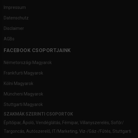
Impressum
Datenschutz
Disclaimer
AGBs
FACEBOOK CSOPORTJAINK
Németországi Magyarok
Frankfurti Magyarok
Kölni Magyarok
Müncheni Magyarok
Stuttgarti Magyarok
SZAKMÁK SZERINTI CSOPORTOK
Építőipar
,
Ápoló
,
Vendéglátás
,
Fémipar
,
Villanyszerelés
,
Sofőr/
Targoncás
,
Autószerelő
,
IT/Marketing
,
Víz-/Gáz-/Fűtés
,
Stuttgarti