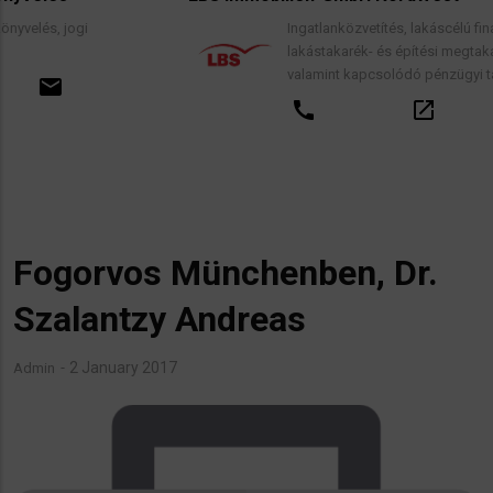
Ingatlanközvetítés, lakáscélú finanszírozási hite
lakástakarék- és építési megtakarítási szerződé
valamint kapcsolódó pénzügyi tanácsadás.
call
open_in_new
email
Fogorvos Münchenben, Dr.
Szalantzy Andreas
2 January 2017
Admin