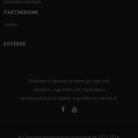
munkalehetőségek
PARTNEREINK
Jooble
EGYEBEK
Oldalunkról bármely tartalom (pl. kép, írott
tartalom, vagy videó stb.) kizárólag a
szerkesztőségünk írásbeli engedélyével vehető át.
© Copyright
nemetorszagi-magyarok.de
2013-2024.