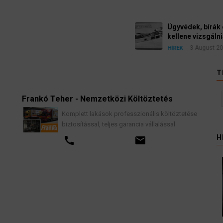
Ügyvédek, bírák és üg
kellene vizsgálnia egy 
3 August 2026
HÍREK
T
Frankó Teher - Nemzetközi Költöztetés
K
Komplett lakások professzionális költöztetése
biztosítással, teljes garancia vállalással.
H
call
email