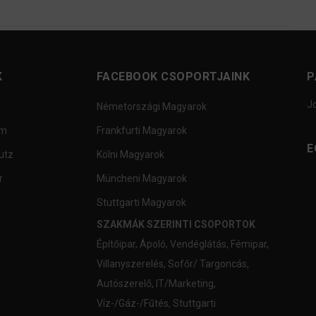
K
FACEBOOK CSOPORTJAINK
P
J
Németországi Magyarok
um
Frankfurti Magyarok
E
utz
Kölni Magyarok
r
Müncheni Magyarok
Stuttgarti Magyarok
SZAKMÁK SZERINTI CSOPORTOK
Építőipar
,
Ápoló
,
Vendéglátás
,
Fémipar
,
Villanyszerelés
,
Sofőr/ Targoncás
,
Autószerelő
,
IT/Marketing
,
Víz-/Gáz-/Fűtés
,
Stuttgarti