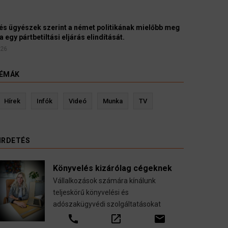
yészek szerint a német politikának mielőbb meg
pártbetiltási eljárás elindítását.
ÉMÁK
evin Ressler biztosítási szakértő
Langó S
Hírek
Infók
Videó
Munka
TV
Gépjármű-, jogvédelmi-, felelősség-, baleset-,
nyugdíj-, fogászati biztosítások.
IRDETÉS
call
open_in_new
email
Könyvelés kizárólag cégeknek
Vállalkozások számára kínálunk
teljeskörű könyvelési és
adószakügyvédi szolgáltatásokat
call
open_in_new
email