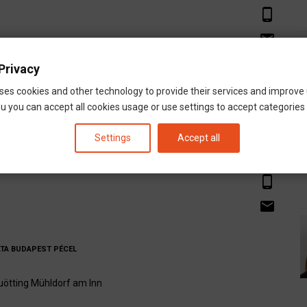
phone_android
email
Privacy
uötting
Mühldorf
ses cookies and other technology to provide their services and improve
u you can accept all cookies usage or use settings to accept categories i
ATA
BUDAPEST
PÉCEL
Settings
Accept all
phone_android
email
ATA
BUDAPEST
PÉCEL
uötting
Mühldorf am Inn