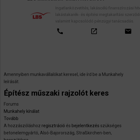
Ingatlanközvetítés, lakáscélú finanszírozási hitelek,
lakástakarék- és építési megtakarítási szerződések,
valamint kapcsolódó pénzügyi tanácsadás.
call
open_in_new
email
Amennyiben munkavállalókat keresel, ide írd be a Munkahely
leírását.
Építész műszaki rajzolót keres
Forums
Munkahely kínálat
Tovább
(Építész
A hozzászóláshoz
műszaki
regisztráció
és
bejelentkezés
szükséges
​betonelemgyártó, Alsó-Bajorország, Straßkirchen-ben,
rajzolót