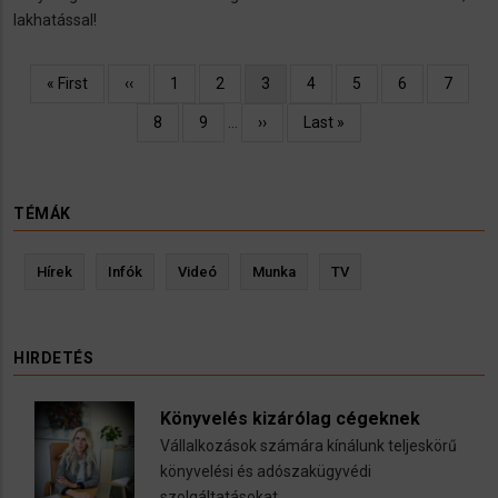
lakhatással!
Oldalszámozás
Első
« First
Előző
‹‹
Oldal
1
Oldal
2
Jelenlegi
3
Oldal
4
Oldal
5
Oldal
6
Oldal
7
oldal
oldal
oldal
Oldal
8
Oldal
9
…
Következő
››
Utolsó
Last »
oldal
oldal
TÉMÁK
Hírek
Infók
Videó
Munka
TV
HIRDETÉS
Könyvelés kizárólag cégeknek
Vállalkozások számára kínálunk teljeskörű
könyvelési és adószakügyvédi
szolgáltatásokat