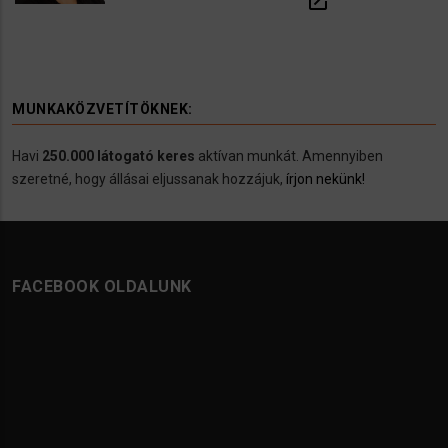
open_in_new
MUNKAKÖZVETÍTÖKNEK:
Havi
250.000 látogató keres
aktívan munkát. Amennyiben
szeretné, hogy állásai eljussanak hozzájuk,
írjon nekünk!
FACEBOOK OLDALUNK