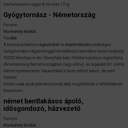
telefonszamo reggel 8-tol este 17-ig.
Gyógytornász - Németország
Forums
Munkahely kínálat
Tovább
(Gyógytornász
A hozzászóláshoz
-
regisztráció
és
bejelentkezés
szükséges
Gyógytornász végzettséggel rendelkező személyre lenne szükség
Németország)
92242 Hirschau in der Oberpfalz-ban, feltétel ezirányú végzettség
(Anerkennung Németországban nagy előny)- és legalább B1 szintű
német nyelvismeret.Tapasztalat a téren előnyt jelent , de nem
feltétel.
Kérem csak azok jelentkezzenek,akik megfelelnek a feltételeknek.
Köszönöm.
német bentlakásos ápoló,
idősgondozó, házvezető
Forums
Munkahely kínálat