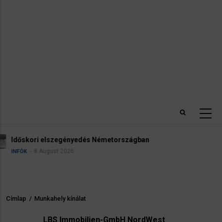
Robbanóanyaggal felszerelt drónt találtak a lip
reptéren
5 August 2026
HÍREK
INFÓK
Címlap
/
Munkahely kínálat
Morzsa
LBS Immobilien-GmbH NordWest