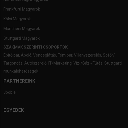
Frankfurti Magyarok
Kölni Magyarok
Müncheni Magyarok
Stuttgarti Magyarok
SZAKMÁK SZERINTI CSOPORTOK
Építőipar
,
Ápoló
,
Vendéglátás
,
Fémipar
,
Villanyszerelés
,
Sofőr/
Targoncás
,
Autószerelő
,
IT/Marketing
,
Víz-/Gáz-/Fűtés
,
Stuttgarti
munkalehetőségek
PARTNEREINK
Jooble
EGYEBEK