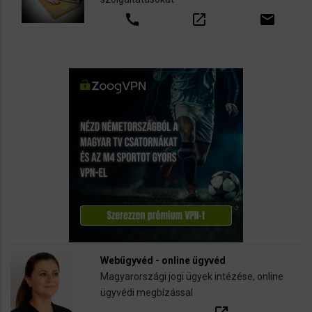
call
open_in_new
email
Webügyvéd - online ügyvéd
Magyarországi jogi ügyek intézése, online
ügyvédi megbízással