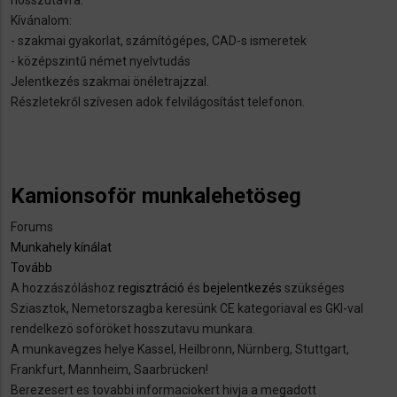
hosszútávra.
keres)
Kívánalom:
- szakmai gyakorlat, számítógépes, CAD-s ismeretek
- középszintű német nyelvtudás
Jelentkezés szakmai önéletrajzzal.
Részletekről szívesen adok felvilágosítást telefonon.
Kamionsoför munkalehetöseg
Forums
Munkahely kínálat
Tovább
(Kamionsoför
A hozzászóláshoz
munkalehetöseg)
regisztráció
és
bejelentkezés
szükséges
Sziasztok, Nemetorszagba keresünk CE kategoriaval es GKI-val
rendelkezö soföröket hosszutavu munkara.
A munkavegzes helye Kassel, Heilbronn, Nürnberg, Stuttgart,
Frankfurt, Mannheim, Saarbrücken!
Berezesert es tovabbi informaciokert hivja a megadott