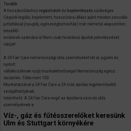
Tovább
(német
A hozzászóláshoz
bentlakásos
regisztráció
és
bejelentkezés
szükséges
Cégünk legális, bejelentett, hosszútávú állást ajánl minden szociális
ápoló,
juttatással (nyugdíj, egészségbiztosítás) már németül alapszinten
idősgondozó,
beszélő
házvezető)
emberek számára is! Nem csak hivatásos ápolók jelentkezését
várjuk!
A 24 Fair Care németországi idős személyeket lát el, egyéni és
nyitott
vállalkozóknak nyújt munkalehetőséget Németország egész
területén. Több mint 100
Munkatársával a 24 Fair Care a 24 órás ápolás legjelentősebb
szolgáltatójának
tekinthető. A 24 Fair Care segít az ápolásra szoruló idős
személyeknek a
Víz-, gáz és fűtésszerelőket keresünk
Ulm és Stuttgart környékére