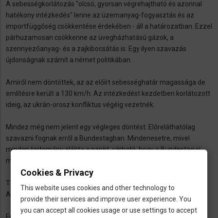
A sebességkorlátozás "olcsó, gyorsan végrehajtható és azonnal
hatékony intézkedés" lenne az üzemanyag-fogyasztás és az
importfüggőség csökkentése érdekében - áll a határozatban. Ezzel
párhuzamosan csökkenne az üvegházhatású gázok, a
szennyezőanyag- és a zajkibocsátás is. Egy ilyen szavazás
újdonságnak számít a német politikában.
Amiről nem döntöttek, az az előírt sebességhatár magassága de
említésre került a 130 km/h. Az intézkedést kezdetben korlátozott
ideig, az ukrán-orosz konfliktus végéig vezetnék.
Mindez még nem jelent egy végleges döntést. Előreláthatólag
szavazni fognak erről a Bundestagban. Mindenesetre, mivel
minden tartomány aláírta a papírt, várható, hogy a Bundestag si
megszavazza.
Cookies & Privacy
Ti egyetértetek a sebességkorlátozással a német autópályákon?
This website uses cookies and other technology to
Az oldal alján lehet szavazni.
provide their services and improve user experience. You
you can accept all cookies usage or use settings to accept
Forrás:
Tagesschau.de