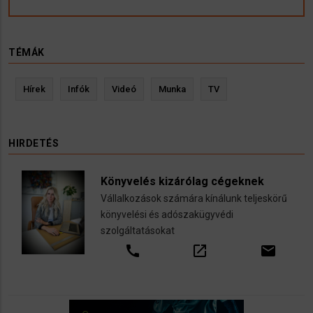
TÉMÁK
Hírek
Infók
Videó
Munka
TV
HIRDETÉS
Könyvelés kizárólag cégeknek
Vállalkozások számára kínálunk teljeskörű
könyvelési és adószakügyvédi
szolgáltatásokat
call
open_in_new
email