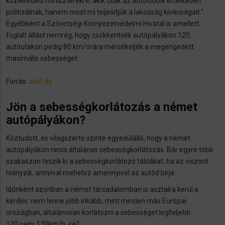
közlekedési miniszterekre, akik csak az autólobbik érdekében
politizálnak, hanem most mi teljesítjük a lakosság kívánságait."
Egyébként a Szövetségi Környezetvédelmi Hivatal is amellett
foglalt állást nemrég, hogy csökkentsék autópályákon 120,
autóutakon pedig 80 km/órára mérsékeljék a megengedett
maximális sebességet.
Forrás:
welt.de
Jön a sebességkorlátozás a német
autópályákon?
Köztudott, és világszerte szinte egyedülálló, hogy a német
autópályákon nincs általános sebességkorlátozás. Bár egyre több
szakaszon teszik ki a sebességkorlátozó táblákat, ha az viszont
hiányzik, annyival mehetsz amennyivel az autód bírja.
Időnként azonban a német társadalomban is asztalra kerül a
kérdés: nem lenne jobb inkább, mint minden más Európai
országban, általánosan korlátozni a sebességet legfeljebb
120 vagy 130km/h -ra?