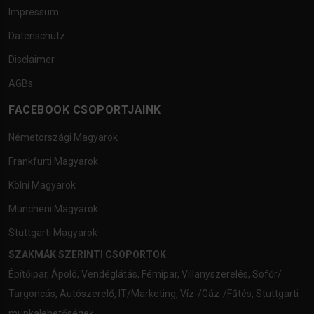
Impressum
Datenschutz
Disclaimer
AGBs
FACEBOOK CSOPORTJAINK
Németországi Magyarok
Frankfurti Magyarok
Kölni Magyarok
Müncheni Magyarok
Stuttgarti Magyarok
SZAKMÁK SZERINTI CSOPORTOK
Építőipar
,
Ápoló
,
Vendéglátás
,
Fémipar
,
Villanyszerelés
,
Sofőr/
Targoncás
,
Autószerelő
,
IT/Marketing
,
Víz-/Gáz-/Fűtés
,
Stuttgarti
munkalehetőségek