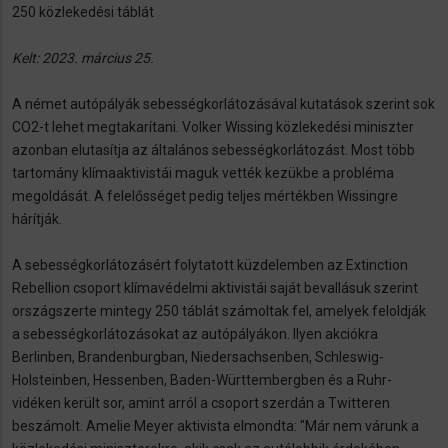
250 közlekedési táblát
Kelt: 2023. március 25.
A német autópályák sebességkorlátozásával kutatások szerint sok
CO2-t lehet megtakarítani. Volker Wissing közlekedési miniszter
azonban elutasítja az általános sebességkorlátozást. Most több
tartomány klímaaktivistái maguk vették kezükbe a probléma
megoldását. A felelősséget pedig teljes mértékben Wissingre
hárítják.
A sebességkorlátozásért folytatott küzdelemben az Extinction
Rebellion csoport klímavédelmi aktivistái saját bevallásuk szerint
országszerte mintegy 250 táblát számoltak fel, amelyek feloldják
a sebességkorlátozásokat az autópályákon. Ilyen akciókra
Berlinben, Brandenburgban, Niedersachsenben, Schleswig-
Holsteinben, Hessenben, Baden-Württembergben és a Ruhr-
vidéken került sor, amint arról a csoport szerdán a Twitteren
beszámolt. Amelie Meyer aktivista elmondta: "Már nem várunk a