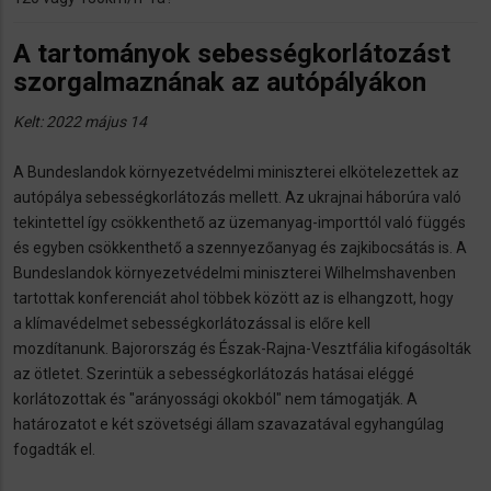
A tartományok sebességkorlátozást
szorgalmaznának az autópályákon
Kelt: 2022 május 14
A Bundeslandok környezetvédelmi miniszterei elkötelezettek az
autópálya sebességkorlátozás mellett. Az ukrajnai háborúra való
tekintettel így csökkenthető az üzemanyag-importtól való függés
és egyben csökkenthető a szennyezőanyag és zajkibocsátás is. A
Bundeslandok környezetvédelmi miniszterei Wilhelmshavenben
tartottak konferenciát ahol többek között az is elhangzott, hogy
a klímavédelmet sebességkorlátozással is előre kell
mozdítanunk. Bajorország és Észak-Rajna-Vesztfália kifogásolták
az ötletet. Szerintük a sebességkorlátozás hatásai eléggé
korlátozottak és "arányossági okokból" nem támogatják. A
határozatot e két szövetségi állam szavazatával egyhangúlag
fogadták el.