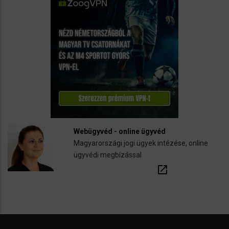
Webügyvéd - online ügyvéd
Magyarországi jogi ügyek intézése, online
ügyvédi megbízással
open_in_new