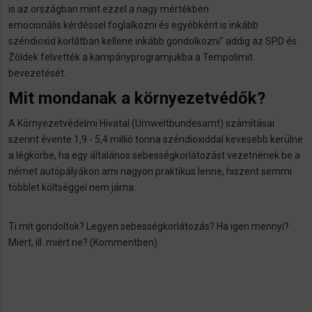
is az országban mint ezzel a nagy mértékben
emocionális kérdéssel foglalkozni és egyébként is inkább
széndioxid korlátban kellene inkább gondolkozni" addig az SPD és
Zöldek felvették a kampányprogramjukba a Tempolimit
bevezetését.
Mit mondanak a környezetvédők?
A Környezetvédelmi Hivatal (Umweltbundesamt) számításai
szerint évente 1,9 - 5,4 millió tonna széndioxiddal kevesebb kerülne
a légkörbe, ha egy általános sebességkorlátozást vezetnének be a
német autópályákon ami nagyon praktikus lenne, hiszent semmi
többlet költséggel nem járna.
Ti mit gondoltok? Legyen sebességkorlátozás? Ha igen mennyi?
Miért, ill. miért ne? (Kommentben)