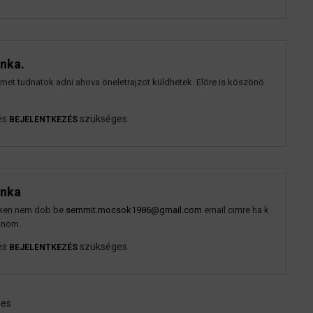
nka.
met tudnatok adni ahova öneletrajzot küldhetek. Elöre is köszönö
és
szükséges
BEJELENTKEZÉS
unka
inken nem dob be
semmit.mocsok1986@gmail.com
email cimre ha k
zönöm.
és
szükséges
BEJELENTKEZÉS
ges