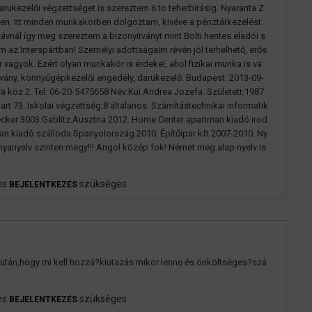
darukezelői végzettséget is szereztem 6 to teherbírásig. Nyaranta Z
n. Itt minden munkakörben dolgoztam, kivéve a pénztárkezelést.
ávnál így meg szereztem a bizonyitványt mint Bolti hentes eladói s
em az Interspártban! Személyi adottságaim révén jól terhelhető, erős
r vagyok. Ezért olyan munkakör is érdekel, ahol fizikai munka is va
tvány, könnyűgépkezelői engedély, darukezelő. Budapest. 2013-09-
a köz 2. Tel: 06-20-5475658 Név:Kui Andrea Jozefa. Született:1987.
rt 73. Iskolai végzettség:8 általános. Számítástechnikai informatik
cker 3003.Gablitz.Ausztria 2012. Home Center apartman kiadó irod
an kiadó szálloda Spanyolország.2010. Építőipar kft 2007-2010. Ny
anyelv szinten megy!!! Angol közép fok! Német meg alap nyelv is
és
szükséges
BEJELENTKEZÉS
 után,hogy mi kell hozzá?kiutazás mikor lenne és önköltséges?szá
és
szükséges
BEJELENTKEZÉS