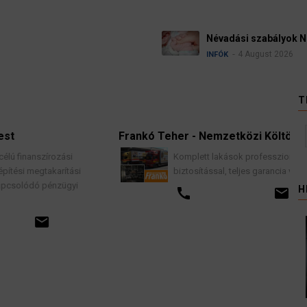
Ügyvédek, bí
ban
kellene vizsg
3 Augu
HÍREK
T
Frankó Teher - Nemzetközi Költöztetés
Komplett lakások professzionális költöztetése
biztosítással, teljes garancia vállalással.
H
call
email