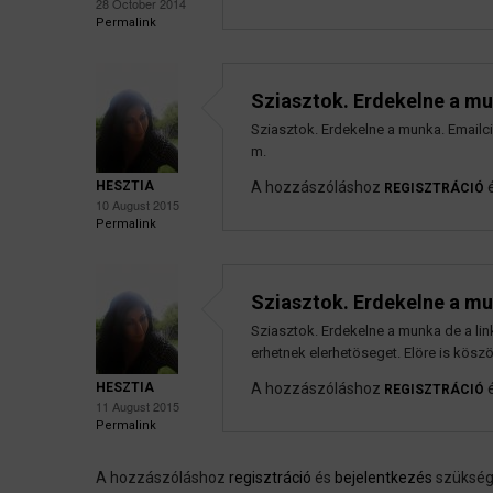
28 October 2014
Permalink
Sziasztok. Erdekelne a mu
Sziasztok. Erdekelne a munka. Emailci
m.
HESZTIA
A hozzászóláshoz
REGISZTRÁCIÓ
10 August 2015
Permalink
Sziasztok. Erdekelne a m
Sziasztok. Erdekelne a munka de a l
erhetnek elerhetöseget. Elöre is kös
HESZTIA
A hozzászóláshoz
REGISZTRÁCIÓ
11 August 2015
Permalink
A hozzászóláshoz
regisztráció
és
bejelentkezés
szüksé