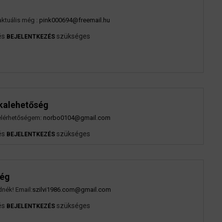
aktuális még :
pink000694@freemail.hu
és
szükséges
BEJELENTKEZÉS
kalehetőség
elérhetőségem:
norbo0104@gmail.com
és
szükséges
BEJELENTKEZÉS
ség
dnék! Email:
szilvi1986.com@gmail.com
és
szükséges
BEJELENTKEZÉS