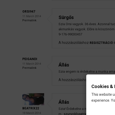
ORSI947
11 March 2014
Sürgős
Permalink
Szia Orsi vagyok. 36 éves. Azonnal t
akmunkás vagyok. Előre is köszönöm a
9-176-99030457
A hozzászóláshoz
REGISZTRÁCIÓ
PEIGANDI
11 March 2014
Állás
Permalink
Szia engem is érdekelne a munka em
A hozzászóláshoz
REGISZTRÁCIÓ
Cookies & 
This website u
experience. Yo
Állás
BEATRIX22
Szia! Érdekelne a munka! Aktuális m
19 March 2014
m.:
szunyokbeatrix22@gmail.com
! Te