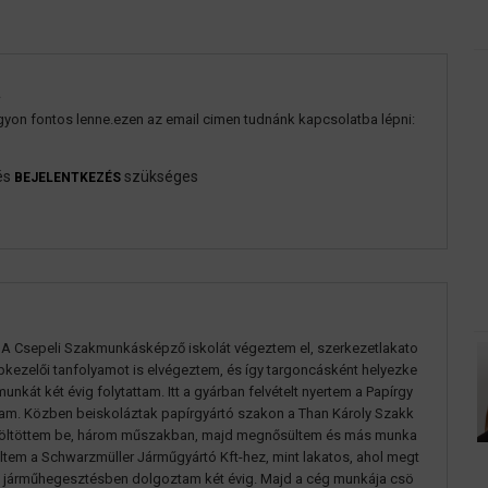
a
yon fontos lenne.ezen az email cimen tudnánk kapcsolatba lépni:
és
szükséges
BEJELENTKEZÉS
 A Csepeli Szakmunkásképző iskolát végeztem el, szerkezetlakato
kezelői tanfolyamot is elvégeztem, és így targoncásként helyezke
unkát két évig folytattam. Itt a gyárban felvételt nyertem a Papírgy
ztam. Közben beiskoláztak papírgyártó szakon a Than Károly Szakk
 töltöttem be, három műszakban, majd megnősültem és más munka
ültem a Schwarzmüller Járműgyártó Kft-hez, mint lakatos, ahol megt
a járműhegesztésben dolgoztam két évig. Majd a cég munkája csö