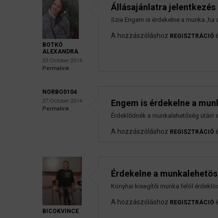
Állásajánlatra jelentkezés
Szia Engem is érdekelne a munka ,ha 
A hozzászóláshoz
REGISZTRÁCIÓ
BOTKÓ
ALEXANDRA
23 October 2014
Permalink
NORBO0104
27 October 2014
Engem is érdekelne a mun
Permalink
Érdeklődnék a munkalehetőség után! 
A hozzászóláshoz
REGISZTRÁCIÓ
Érdekelne a munkalehetö
Konyhai kisegítői munka felöl érdeklö
A hozzászóláshoz
REGISZTRÁCIÓ
BICOKVINCE