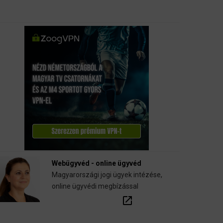
Webügyvéd - online ügyvéd
Magyarországi jogi ügyek intézése,
online ügyvédi megbízással
open_in_new