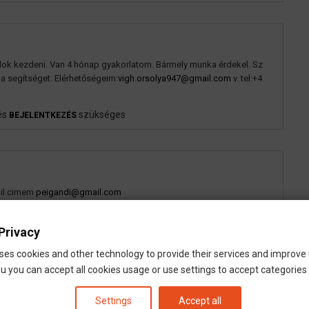
udok kezdeni. Van 4 hónap gyakorlatom. Bármely munka érdekel. Sz
 segítséget. Elérhetőségeim:
vigh.orsolya947@gmail.com
v. tel:+4
és
szükséges
BEJELENTKEZÉS
ail.cimem
peigandi@gmail.com
és
szükséges
BEJELENTKEZÉS
Privacy
ses cookies and other technology to provide their services and improve
u you can accept all cookies usage or use settings to accept categories i
ég? Mi szükséges hozzá? Hogy működik a kiutazás? Elérhetősége
Settings
Accept all
l.: 06\20-362-7103