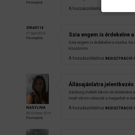
Permalink
A hozzászóláshoz
REGISZTRÁCIÓ
SIKA0114
27 April 2014
Szia engem is érdekelne a
Permalink
Szia engem is érdekelne a munka. ha 
köszönöm.
A hozzászóláshoz
REGISZTRÁCIÓ
Állásajánlatra jelentkezés
Salzburg mellett lakom és érdekelne 
miatt várom válaszát a megadott e-mai
NAGYLINA
A hozzászóláshoz
REGISZTRÁCIÓ
22 October 2014
Permalink