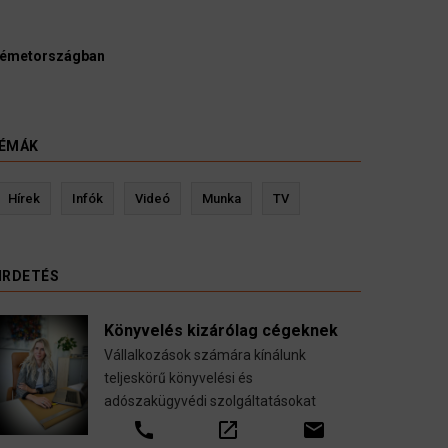
rák és ügyészek szerint a német politikának mielőbb meg
álnia egy pártbetiltási eljárás elindítását.
st 2026
ÉMÁK
Kevin Ressler biztosítási szakértő
Langó 
Hírek
Infók
Videó
Munka
TV
Gépjármű-, jogvédelmi-, felelősség-, baleset-,
nyugdíj-, fogászati biztosítások.
IRDETÉS
call
open_in_new
email
Könyvelés kizárólag cégeknek
Vállalkozások számára kínálunk
teljeskörű könyvelési és
adószakügyvédi szolgáltatásokat
call
open_in_new
email