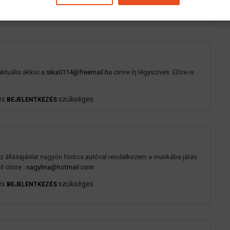
és
szükséges
BEJELENTKEZÉS
aktuális akkor a
sika0114@freemail.hu
cimre írj légyszives. Elöre is
és
szükséges
BEJELENTKEZÉS
az állásajánlat nagyon fontos autóval rendelkezem a munkába járás
l címre :
nagylina@hotmail.com
és
szükséges
BEJELENTKEZÉS