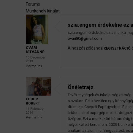
Forums
Munkahely kínálat
szia.engem érdekelne ez 
szia.engem érdekelne ez a munka ,nag
ovari80@gmail.com
OVÁRI
A hozzászóláshoz
REGISZTRÁCIÓ
ISTVÁNNÉ
15 December
2013
Permalink
Önéletrajz
Tevékenységek és iskolai végzettség:
FODOR
s szakon. Ezt követően egy könnyűgép
ROBERT
dtem el a Csepeli Papírgyárban. Ezt a m
11 February
2014
ártásra, ahol papírgép mellett dolgo
Permalink
özépbe. Ezt a munkakört három évig
helyet kellett keresnem. 2003-ban ker
anultam az alumíniumhegesztést, és 