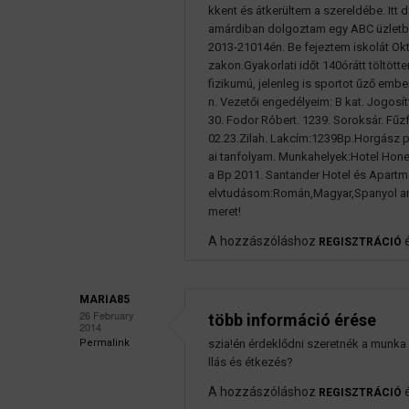
kkent és átkerültem a szereldébe. Itt 
amárdiban dolgoztam egy ABC üzletbe
2013-21014én. Be fejeztem iskolát Okt
zakon.Gyakorlati időt 140órátt töltött
fizikumú, jelenleg is sportot űző embe
n. Vezetői engedélyeim: B kat. Jogosí
30. Fodor Róbert. 1239. Soroksár. Fűzf
02.23.Zilah. Lakcím:1239Bp.Horgász pa
ai tanfolyam. Munkahelyek:Hotel Hone
a Bp 2011. Santander Hotel és Apartm
elvtudásom:Román,Magyar,Spanyol any
meret!
A hozzászóláshoz
REGISZTRÁCIÓ
MARIA85
26 February
több információ érése
2014
Permalink
szia!én érdeklődni szeretnék a munka
llás és étkezés?
A hozzászóláshoz
REGISZTRÁCIÓ