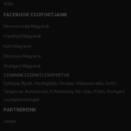
AGBs
FACEBOOK CSOPORTJAINK
Németországi Magyarok
Frankfurti Magyarok
Kölni Magyarok
Müncheni Magyarok
Stuttgarti Magyarok
SZAKMÁK SZERINTI CSOPORTOK
Építőipar
,
Ápoló
,
Vendéglátás
,
Fémipar
,
Villanyszerelés
,
Sofőr/
Targoncás
,
Autószerelő
,
IT/Marketing
,
Víz-/Gáz-/Fűtés
,
Stuttgarti
munkalehetőségek
PARTNEREINK
Jooble