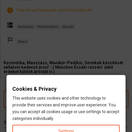
info
http://www.facebook.com/timmy.pincze
dns
Kozmetikus
Manikűr-Pedikűr
Masszőr
outlined_flag
Bayern
Kozmetika, Masszázs, Manikűr-Pedikűr, Sminkek készítését
vállalom kedvező áron! :-) München Északi részén! (akit
érdekel küldök árlistát is )
Cookies & Privacy
This website uses cookies and other technology to
Kommentek
provide their services and improve user experience. You
you can accept all cookies usage or use settings to accept
categories individually.
TÉMÁK
Settings