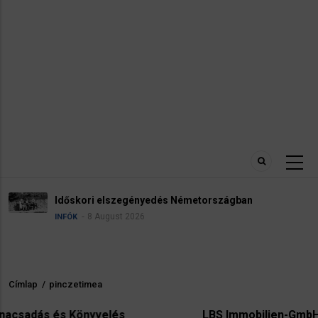
Időskori elszegényedés Németországban
8 August 2026
INFÓK
Címlap
/
pinczetimea
Morzsa
velés
LBS Immobilien-GmbH NordWest