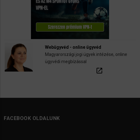
Webügyvéd - online ügyvéd
Magyarországi jogi ügyek intézése, online
ügyvédi megbízással
open_in_new
FACEBOOK OLDALUNK