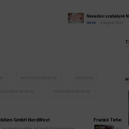
Névadási szabályok 
4 August 2026
INFÓK
T
HU
BUSZJÁRATOK HU-DE
TELEKOCSI
H
PÜLŐJÁRATOK DE-HU
VONATJÁRATOK DE-HU
Frankó Teher - Nemzetközi Költözteté
 finanszírozási
Komplett lakások professzionális köl