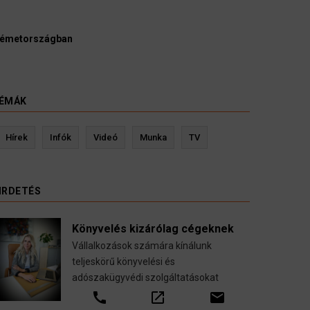
Németországban
ÉMÁK
Hírek
Infók
Videó
Munka
TV
IRDETÉS
Könyvelés kizárólag cégeknek
Vállalkozások számára kínálunk
teljeskörű könyvelési és
adószakügyvédi szolgáltatásokat
s
Kevin Ressler biztosítási szakértő
call
open_in_new
email
töztetése
Gépjármű-, jogvédelmi-, felelősség-, baleset-,