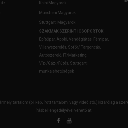
E
utz
Kölni Magyarok
r
Müncheni Magyarok
Stuttgarti Magyarok
SZAKMÁK SZERINTI CSOPORTOK
Építőipar
,
Ápoló
,
Vendéglátás
,
Fémipar
,
Villanyszerelés
,
Sofőr/ Targoncás
,
Autószerelő
,
IT/Marketing
,
Víz-/Gáz-/Fűtés
,
Stuttgarti
munkalehetőségek
ármely tartalom (pl. kép, írott tartalom, vagy videó stb.) kizárólag a sz
írásbeli engedélyével vehető át.