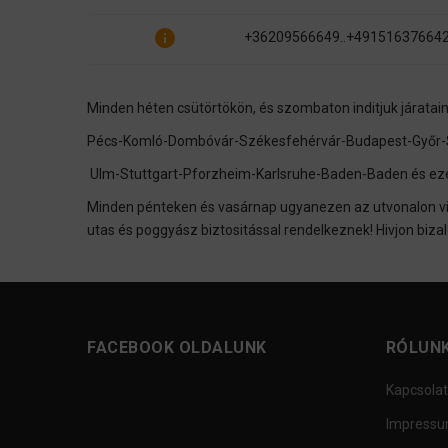
info
+36209566649..+49151637664
Minden héten csütörtökön, és szombaton inditjuk járatai
Pécs-Komló-Dombóvár-Székesfehérvár-Budapest-Győr-S
Ulm-Stuttgart-Pforzheim-Karlsruhe-Baden-Baden és eze
Minden pénteken és vasárnap ugyanezen az utvonalon vi
utas és poggyász biztositással rendelkeznek! Hivjon b
FACEBOOK OLDALUNK
RÓLUN
Kapcsolat
Impress