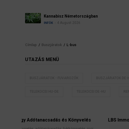
Kannabisz Németországban
4 August 2026
INFÓK
Címlap
/
Buszjáratok
/
L-bus
Morzsa
UTAZÁS MENÜ
BUSZJÁRATOK - FUVAROZÓK
BUSZJÁRATOK DE-
TELEKOCSI HU-DE
TELEKOCSI DE-HU
RE
adás és Könyvelés
LBS Immobilien-GmbH NordWest
sadás, bérkönyvelés, jogi
Ingatlanközvetítés, lakáscélú