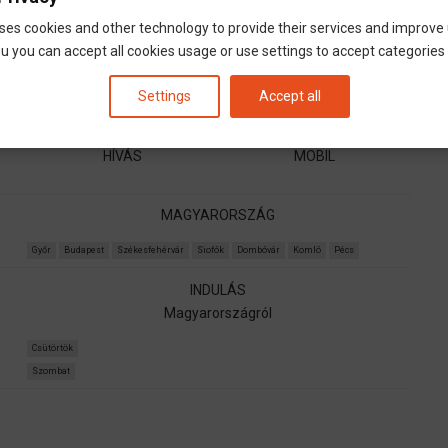
ses cookies and other technology to provide their services and improve
u you can accept all cookies usage or use settings to accept categories i
Settings
Accept all
HÍVÁS
MOBIL
MAGYARORSZÁG
Győr
Budapest
Székesfehérvár
Siofók
Dombóvár
Komló
Pécs
INDULÁS
Magyarországról
Csütörtök
Szombat