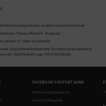
20
nkat Németország irányába az alábbi városok érintésével-
alzburg.v. Passau-München--Augsburg -
n városok 15.-25km-es környéke!.
ssza!..Csoportoknak kedvezmény. Buszaink Europa assintens
izalommal! +36209566649..vagy +4915163766420.
K
FACEBOOK CSOPORTJAINK
P
J
Németországi Magyarok
um
Frankfurti Magyarok