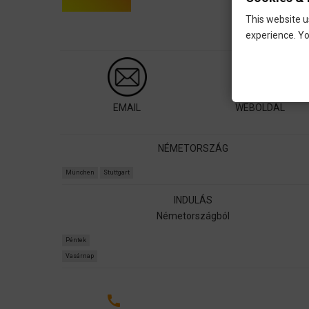
This website u
experience. Yo
EMAIL
WEBOLDAL
NÉMETORSZÁG
München
Stuttgart
INDULÁS
Németországból
Péntek
Vasárnap
call