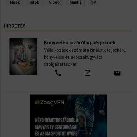
Hírek
Infók
Videó
Munka
TV
HIRDETÉS
Könyvelés kizárólag cégeknek
Vállalkozások számára kínálunk teljeskörű
könyvelési és adószakügyvédi
szolgáltatásokat
call
open_in_new
email