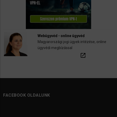
Webügyvéd - online ügyvéd
Magyarországi jogi ügyek intézése, online
ügyvédi megbízással
open_in_new
FACEBOOK OLDALUNK