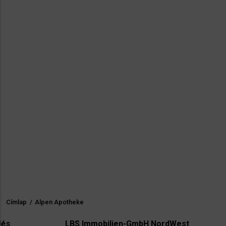
Címlap
/
Alpen Apotheke
Morzsa
LBS Immobilien-GmbH NordWest