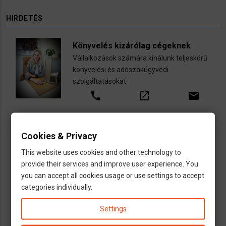
HIRDETÉS
Könyvelés kizárólag cégeknek
Vállalkozások számára kínálunk teljeskörű
könyvelési és adószakügyvédi
szolgáltatásokat
call
open_in_new
email
Cookies & Privacy
This website uses cookies and other technology to
provide their services and improve user experience. You
you can accept all cookies usage or use settings to accept
categories individually.
Settings