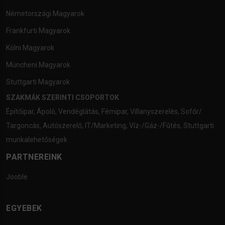
Németországi Magyarok
Frankfurti Magyarok
Kölni Magyarok
Müncheni Magyarok
Stuttgarti Magyarok
SZAKMÁK SZERINTI CSOPORTOK
Építőipar
,
Ápoló
,
Vendéglátás
,
Fémipar
,
Villanyszerelés
,
Sofőr/
Targoncás
,
Autószerelő
,
IT/Marketing
,
Víz-/Gáz-/Fűtés
,
Stuttgarti
munkalehetőségek
PARTNEREINK
Jooble
EGYEBEK