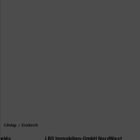
Címlap
/
Eriskirch
Morzsa
LBS Immobilien-GmbH NordWest