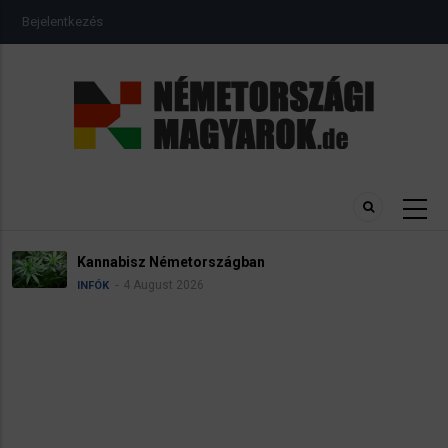
Ugrás
USER
Bejelentkezés
a
ACCOUNT
MENU
tartalomra
Kannabisz Németországban
4 August 2026
INFÓK