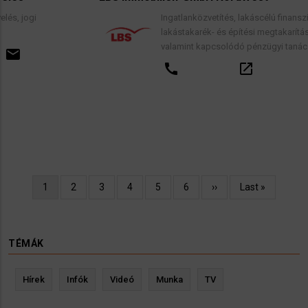
Ingatlanközvetítés, lakáscélú finanszírozási hit
lakástakarék- és építési megtakarítási szerződ
valamint kapcsolódó pénzügyi tanácsadás.
call
open_in_new
email
Oldalszámozás
Jelenlegi
1
Oldal
2
Oldal
3
Oldal
4
Oldal
5
Oldal
6
Következő
››
Utolsó
Last »
oldal
oldal
oldal
TÉMÁK
Hírek
Infók
Videó
Munka
TV