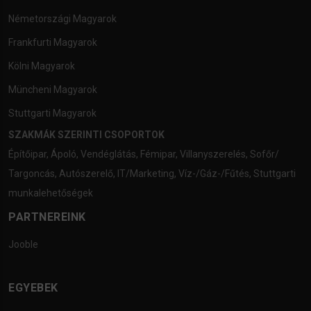
Németországi Magyarok
Frankfurti Magyarok
Kölni Magyarok
Müncheni Magyarok
Stuttgarti Magyarok
SZAKMÁK SZERINTI CSOPORTOK
Építőipar
,
Ápoló
,
Vendéglátás
,
Fémipar
,
Villanyszerelés
,
Sofőr/
Targoncás
,
Autószerelő
,
IT/Marketing
,
Víz-/Gáz-/Fűtés
,
Stuttgarti
munkalehetőségek
PARTNEREINK
Jooble
EGYEBEK