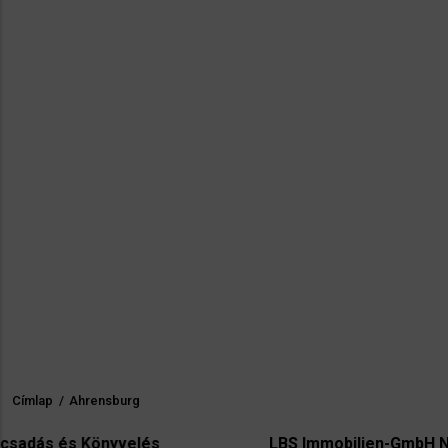
Címlap
/
Ahrensburg
Morzsa
önyvelés
LBS Immobilien-GmbH NordWest