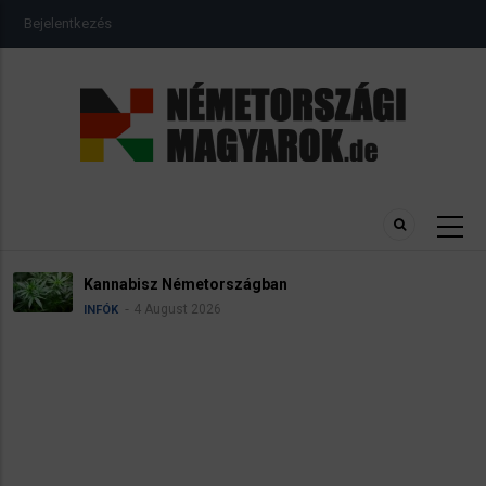
Ugrás
USER
Bejelentkezés
a
ACCOUNT
MENU
tartalomra
Kannabisz Németországban
4 August 2026
INFÓK