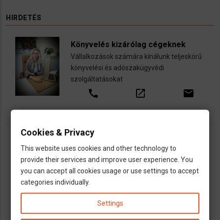
HIRDETÉS
Könyvelés kizárólag cégeknek
Vállalkozások számára kínálunk teljeskörű
könyvelési és adószakügyvédi
szolgáltatásokat
call
open_in_new
email
Cookies & Privacy
This website uses cookies and other technology to
provide their services and improve user experience. You
you can accept all cookies usage or use settings to accept
categories individually.
Settings