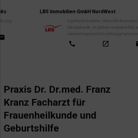
LBS Immobilien-GmbH NordWest
Ingatlanközvetítés, lakáscélú finanszírozási hitelek,
lakástakarék- és építési megtakarítási szerződések
valamint kapcsolódó pénzügyi tanácsadás.
call
open_in_new
email
Praxis Dr. Dr.med. Franz
Kranz Facharzt für
Frauenheilkunde und
Geburtshilfe