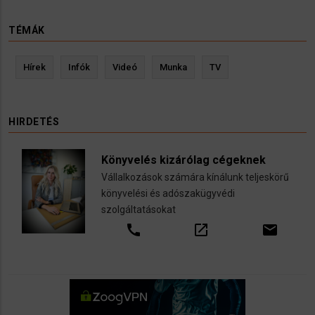
TÉMÁK
Hírek
Infók
Videó
Munka
TV
HIRDETÉS
Könyvelés kizárólag cégeknek
Vállalkozások számára kínálunk teljeskörű
könyvelési és adószakügyvédi
szolgáltatásokat
call
open_in_new
email