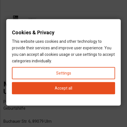
dns
Ulm
call
Cookies & Privacy
+4973146944
This website uses cookies and other technology to
dns
provide their services and improve user experience. You
szülész
Nőgyógyász
you can accept all cookies usage or use settings to accept
outlined_flag
categories individually.
Baden-Württemberg
Settings
Magyar szülész, nőgyógyógyász
Accept all
Ulmban, Dr med Kranz Franz
Praxis Dr. Dr.med. Franz Kranz Facharzt für Frauenheilkunde und
Geburtshilfe
Buchauer Str. 6, 89079 Ulm