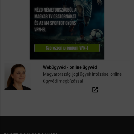
Webügyvéd - online ügyvéd
Magyarországi jogi ügyek intézése, online
ügyvédi megbízással
open_in_new