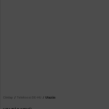
Címlap
/
Telekocsi DE-HU
/
Utazàs
Morzsa