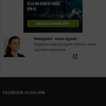
Webügyvéd - online ügyvéd
Magyarországi jogi ügyek intézése, online
ügyvédi megbízással
open_in_new
FACEBOOK OLDALUNK