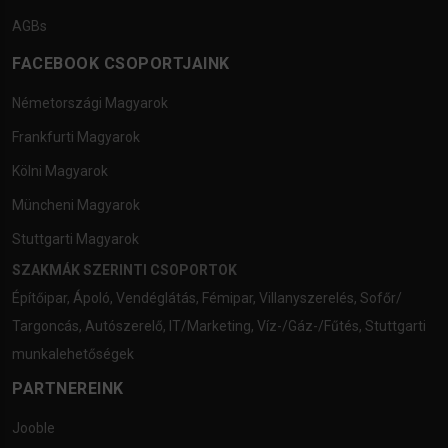
AGBs
FACEBOOK CSOPORTJAINK
Németországi Magyarok
Frankfurti Magyarok
Kölni Magyarok
Müncheni Magyarok
Stuttgarti Magyarok
SZAKMÁK SZERINTI CSOPORTOK
Építőipar
,
Ápoló
,
Vendéglátás
,
Fémipar
,
Villanyszerelés
,
Sofőr/
Targoncás
,
Autószerelő
,
IT/Marketing
,
Víz-/Gáz-/Fűtés
,
Stuttgarti
munkalehetőségek
PARTNEREINK
Jooble