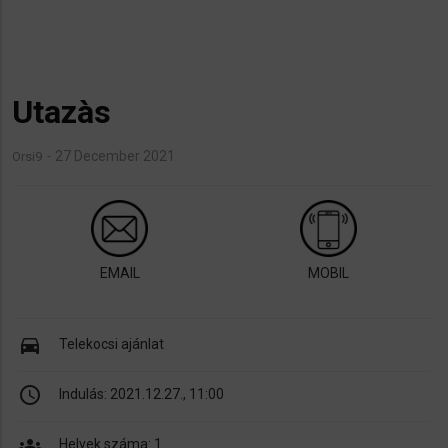
Utazàs
27 December 2021
Orsi9
EMAIL
MOBIL
directions_car
Telekocsi ajánlat
schedule
Indulás:
2021.12.27., 11:00
groups
Helyek száma: 1