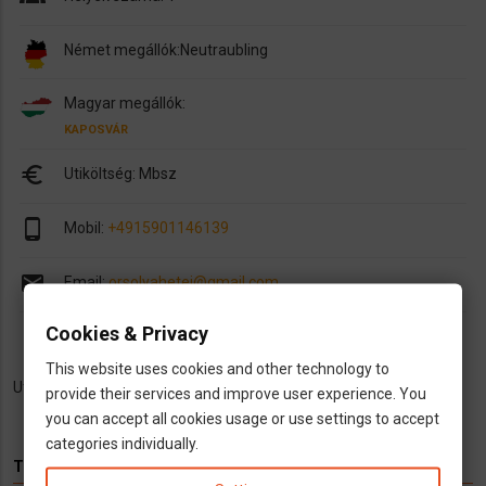
Német megállók:
Neutraubling
Magyar megállók:
KAPOSVÁR
euro
Utiköltség: Mbsz
phone_android
Mobil:
+4915901146139
email
Email:
orsolyahetei@gmail.com
Cookies & Privacy
This website uses cookies and other technology to
Utazàsi lehetőséget keresek Nèmetorszàg Magyarorszàg között.
provide their services and improve user experience. You
you can accept all cookies usage or use settings to accept
categories individually.
TÉMÁK