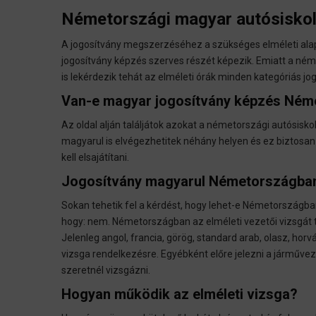
Németországi magyar autósisko
A jogosítvány megszerzéséhez a szükséges elméleti alap
jogosítvány képzés szerves részét képezik. Emiatt a ném
is lekérdezik tehát az elméleti órák minden kategóriás 
Van-e magyar jogosítvány képzés Né
Az oldal alján találjátok azokat a németországi autósisko
magyarul is elvégezhetitek néhány helyen és ez biztosan
kell elsajátítani.
Jogosítvány magyarul Németországba
Sokan tehetik fel a kérdést, hogy lehet-e Németországban
hogy: nem. Németországban az elméleti vezetői vizsgát ti
Jelenleg angol, francia, görög, standard arab, olasz, horvát
vizsga rendelkezésre. Egyébként előre jelezni a járműve
szeretnél vizsgázni.
Hogyan működik az elméleti vizsga?