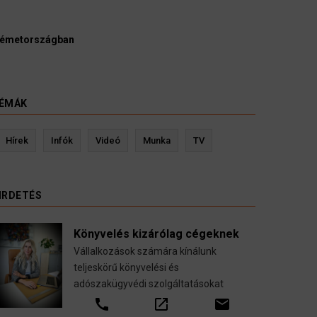
Ügyvédek, bírák és ügyészek szerint a német politikána
kellene vizsgálnia egy pártbetiltási eljárás elindítását.
3 August 2026
HÍREK
ÉMÁK
Kevin Ressler biztosítási szakértő
Lan
Hírek
Infók
Videó
Munka
TV
Gépjármű-, jogvédelmi-, felelősség-, baleset-,
nyugdíj-, fogászati biztosítások.
IRDETÉS
call
open_in_new
email
Könyvelés kizárólag cégeknek
Vállalkozások számára kínálunk
teljeskörű könyvelési és
adószakügyvédi szolgáltatásokat
call
open_in_new
email