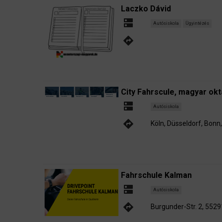
Laczko Dávid
dns
Autósiskola
Ügyintézés
directions
City Fahrscule, magyar okt
dns
Autósiskola
directions
Köln, Düsseldorf, Bonn
Fahrschule Kalman
dns
Autósiskola
directions
Burgunder-Str. 2, 552