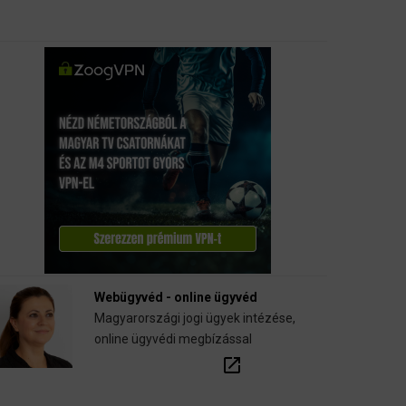
Webügyvéd - online ügyvéd
Magyarországi jogi ügyek intézése,
online ügyvédi megbízással
open_in_new