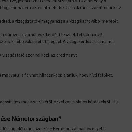
készülve, jelentkezhet elméleti vizsgára a TÜV-nél vagy a
tot foglalni, hanem azonnal mehetsz. Lássuk mire számíthatunk az
edted, a vizsgáztató elmagyarázza a vizsgálat további menetét.
ghatározott számú tesztkérdést tesznek fel különböző
aszolnak, több válaszlehetőséggel. A vizsgakérdésekre ma már
A vizsgáztató azonnal közli az eredményt.
s magyarul is folyhat. Mindenképp ajánljuk, hogy hívd fel őket,
ogosítvány megszerzéséről, ezzel kapcsolatos kérdésekről. Itt a
rzése Németországban?
a vezetői engedély megszerzése Németországban és egyébb