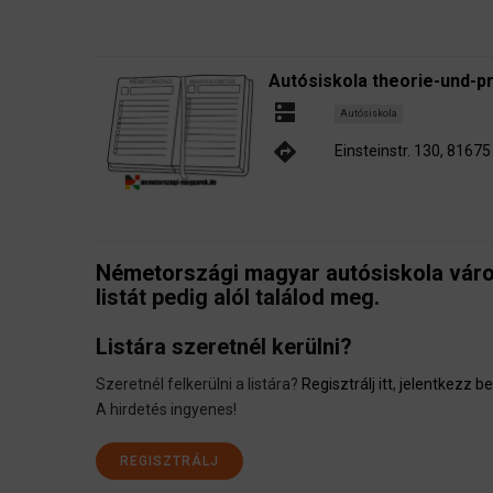
Autósiskola theorie-und-p
dns
Autósiskola
directions
Einsteinstr. 130, 816
Németországi magyar autósiskola város
listát pedig alól találod meg.
Listára szeretnél kerülni?
Szeretnél felkerülni a listára?
Regisztrálj itt
,
jelentkezz be 
A hirdetés ingyenes!
REGISZTRÁLJ