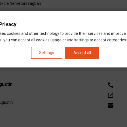
iskola Németországban
se ITT érhető el
. A teljes listát pedig alól találod meg.
Privacy
 ITT
, majd iktasd
be hirdetésed ITT
ses cookies and other technology to provide their services and improve
u you can accept all cookies usage or use settings to accept categories i
Settings
Accept all
gustin
call
open_in_new
ugustin
email