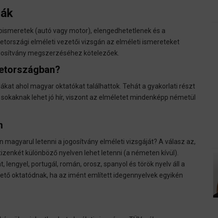
lák
ismeretek (autó vagy motor), elengedhetetlenek és a
etországi elméleti vezetői vizsgán az elméleti ismereteket
jogosítvány megszerzéséhez kötelezőek.
metországban?
lákat ahol magyar oktatókat találhattok. Tehát a gyakorlati részt
 sokaknak lehet jó hír, viszont az elméletet mindenképp németül
n
 magyarul letenni a jogosítvány elméleti vizsgáját? A válasz az,
zenkét különböző nyelven lehet letenni (a németen kívül).
, lengyel, portugál, román, orosz, spanyol és török ​​nyelv áll a
zető oktatódnak, ha az imént említett idegennyelvek egyikén