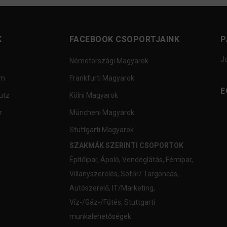
K
FACEBOOK CSOPORTJAINK
P
J
Németországi Magyarok
um
Frankfurti Magyarok
E
utz
Kölni Magyarok
r
Müncheni Magyarok
Stuttgarti Magyarok
SZAKMÁK SZERINTI CSOPORTOK
Építőipar
,
Ápoló
,
Vendéglátás
,
Fémipar
,
Villanyszerelés
,
Sofőr/ Targoncás
,
Autószerelő
,
IT/Marketing
,
Víz-/Gáz-/Fűtés
,
Stuttgarti
munkalehetőségek