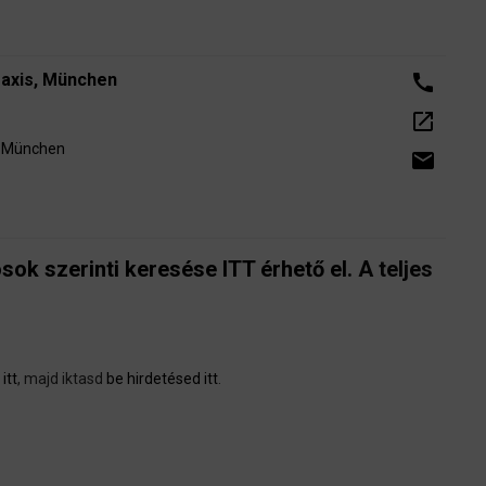
raxis, München
call
open_in_new
75 München
email
ok szerinti keresése ITT érhető el
. A teljes
itt
, majd iktasd
be hirdetésed itt
.