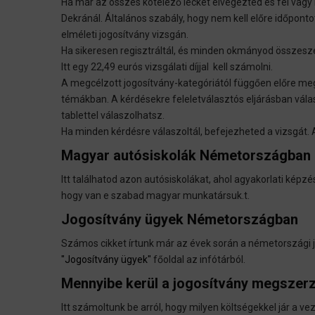
Ha már az összes kötelező leckét elvégezted és fel vagy 
Dekránál. Általános szabály, hogy nem kell előre időpon
elméleti jogosítvány vizsgán.
Ha sikeresen regisztráltál, és minden okmányod összesz
Itt egy 22,49 eurós vizsgálati díjjal kell számolni.
A megcélzott jogosítvány-kategóriától függően előre me
témákban. A kérdésekre feleletválasztós eljárásban vál
tablettel válaszolhatsz.
Ha minden kérdésre válaszoltál, befejezheted a vizsgát. 
Magyar autósiskolák Németországban
Itt találhatod azon autósiskolákat, ahol agyakorlati képzé
hogy van e szabad magyar munkatársuk.t.
Jogosítvány ügyek Németországban
Számos cikket írtunk már az évek során a németországi j
"Jogosítvány ügyek"
főoldal az infótárból.
Mennyibe kerül a jogosítvány megsze
Itt számoltunk be arról, hogy milyen költségekkel jár 