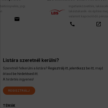
 jogi
Ingatlanközvetítés, lakáscélú finanszírozá
lakástakarék- és építési megtakarítási s
valamint kapcsolódó pénzügyi tanácsad
il
call
open_in_new
ema
Listára szeretnél kerülni?
Szeretnél felkerülni a listára?
Regisztrálj itt
,
jelentkezz be itt
, majd
iktasd
be hirdetésed itt
.
A hirdetés ingyenes!
REGISZTRÁLJ
TÉMÁK