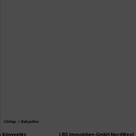
Címlap
/
Babysitter
Morzsa
és
LBS Immobilien-GmbH NordWest