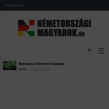
Ugrás
USER
Bejelentkezés
a
ACCOUNT
MENU
tartalomra
Kannabisz Németországban
4 August 2026
INFÓK