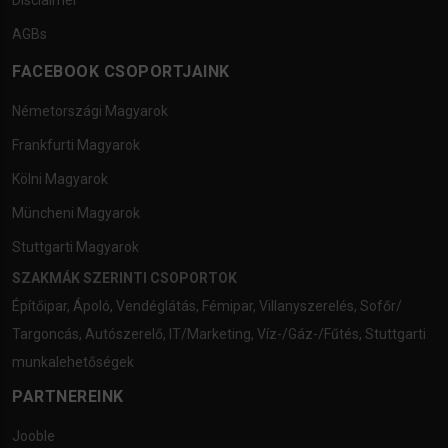
Disclaimer
AGBs
FACEBOOK CSOPORTJAINK
Németországi Magyarok
Frankfurti Magyarok
Kölni Magyarok
Müncheni Magyarok
Stuttgarti Magyarok
SZAKMÁK SZERINTI CSOPORTOK
Építőipar
,
Ápoló
,
Vendéglátás
,
Fémipar
,
Villanyszerelés
,
Sofőr/
Targoncás
,
Autószerelő
,
IT/Marketing
,
Víz-/Gáz-/Fűtés
,
Stuttgarti
munkalehetőségek
PARTNEREINK
Jooble