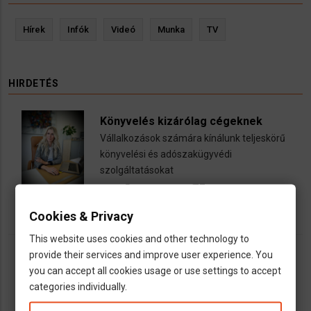
Hírek
Infók
Videó
Munka
TV
HIRDETÉS
Könyvelés kizárólag cégeknek
Vállalkozások számára kínálunk teljeskörű
könyvelési és adószakügyvédi
szolgáltatásokat
call
open_in_new
email
Cookies & Privacy
This website uses cookies and other technology to
provide their services and improve user experience. You
you can accept all cookies usage or use settings to accept
categories individually.