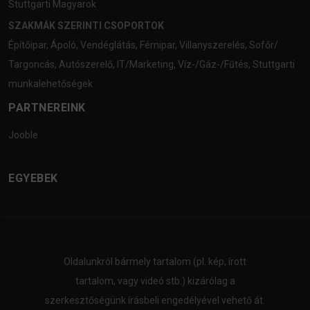
Stuttgarti Magyarok
SZAKMÁK SZERINTI CSOPORTOK
Építőipar
,
Ápoló
,
Vendéglátás
,
Fémipar
,
Villanyszerelés
,
Sofőr/
Targoncás
,
Autószerelő
,
IT/Marketing
,
Víz-/Gáz-/Fűtés
,
Stuttgarti
munkalehetőségek
PARTNEREINK
Jooble
EGYEBEK
Oldalunkról bármely tartalom (pl. kép, írott
tartalom, vagy videó stb.) kizárólag a
szerkesztőségünk írásbeli engedélyével vehető át.