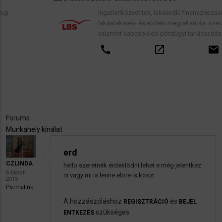
Ingatlanközvetítés, lakáscélú finanszírozási hitelek,
lakástakarék- és építési megtakarítási szerződések,
valamint kapcsolódó pénzügyi tanácsadás.
call
open_in_new
email
Forums
Munkahely kínálat
erd
CZLINDA
hello szeretnék érdeklödni lehet e még jelentkez
6 March
ni vagy mi is lenne elöre is köszi
2013
Permalink
A hozzászóláshoz
és
REGISZTRÁCIÓ
BEJEL
szükséges
ENTKEZÉS