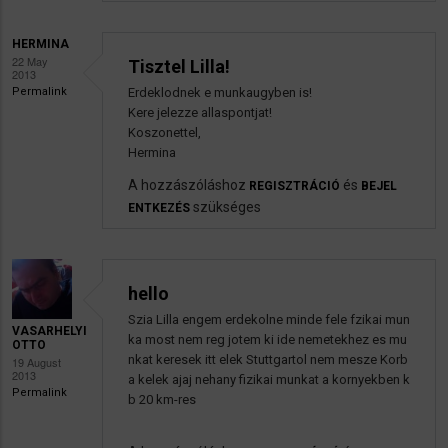
HERMINA
22 May
Tisztel Lilla!
2013
Permalink
Erdeklodnek e munkaugyben is!
Kere jelezze allaspontjat!
Koszonettel,
Hermina
A hozzászóláshoz
és
REGISZTRÁCIÓ
BEJEL
szükséges
ENTKEZÉS
hello
Szia Lilla engem erdekolne minde fele fzikai mun
VASARHELYI
ka most nem reg jotem ki ide nemetekhez es mu
OTTO
nkat keresek itt elek Stuttgartol nem mesze Korb
19 August
2013
a kelek ajaj nehany fizikai munkat a kornyekben k
Permalink
b 20 km-res