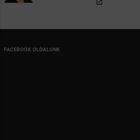
open_in_new
FACEBOOK OLDALUNK