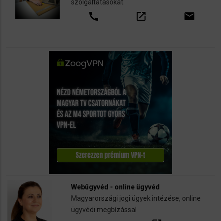
szolgáltatásokat
call
open_in_new
email
Webügyvéd - online ügyvéd
Magyarországi jogi ügyek intézése, online
ügyvédi megbízással