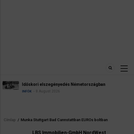
Robbanóanyaggal felszerelt dr
metországban
reptéren
5 August 2026
HÍREK
INFÓK
Címlap
/
Munka Stuttgart Bad Cannstattban EUROs boltban
Morzsa
LBS Immobilien-GmbH NordWest