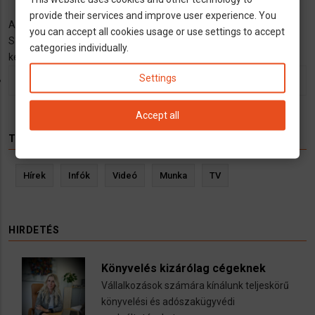
provide their services and improve user experience. You
A hozzászóláshoz
regisztráció
és
bejelentkezés
szükséges
you can accept all cookies usage or use settings to accept
Szintén Bad C. a Wilhelmsplatz emeletén lévő EURO-s bolt. Ide is
categories individually.
keresnek embert, ide talán csak kisegítőt.
MENU
Settings
test1
SECOND
Accept all
TÉMÁK
Hírek
Infók
Videó
Munka
TV
HIRDETÉS
Könyvelés kizárólag cégeknek
Vállalkozások számára kínálunk teljeskörű
könyvelési és adószakügyvédi