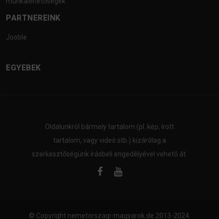
munkalehetőségek
PARTNEREINK
Jooble
EGYEBEK
Oldalunkról bármely tartalom (pl. kép, írott
tartalom, vagy videó stb.) kizárólag a
szerkesztőségünk írásbeli engedélyével vehető át.
© Copyright
nemetorszagi-magyarok.de
2013-2024.