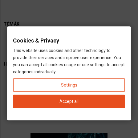
TÉMÁK
Cookies & Privacy
Hírek
Infók
Videó
Munka
TV
This website uses cookies and other technology to
provide their services and improve user experience. You
HIRDETÉS
you can accept all cookies usage or use settings to accept
categories individually.
Könyvelés kizárólag cégeknek
Settings
Vállalkozások számára kínálunk teljeskörű
könyvelési és adószakügyvédi
Accept all
szolgáltatásokat
call
open_in_new
email