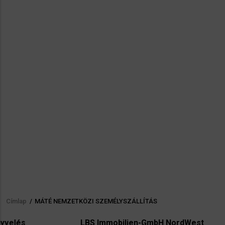
Címlap
/
MÁTÉ NEMZETKÖZI SZEMÉLYSZÁLLÍTÁS
Morzsa
LBS Immobilien-GmbH NordWest