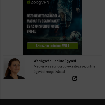
Webügyvéd - online ügyvéd
Magyarországi jogi ügyek intézése, online
ügyvédi megbízással
open_in_new