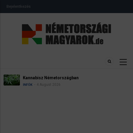
Ugrás
USER
Bejelentkezés
a
ACCOUNT
MENU
tartalomra
Kannabisz Németországban
4 August 2026
INFÓK