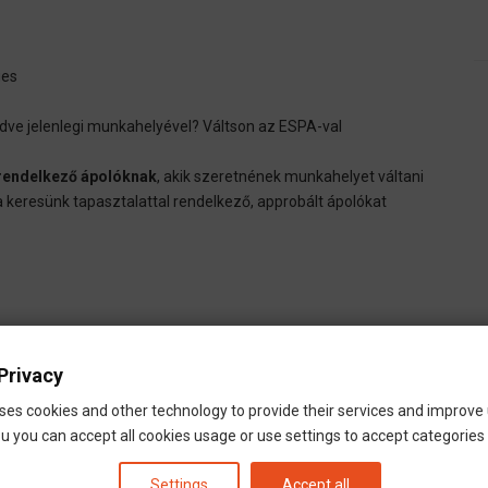
ges
ve jelenlegi munkahelyével? Váltson az ESPA-val
rendelkező ápolóknak
, akik szeretnének munkahelyet váltani
 keresünk tapasztalattal rendelkező, approbált ápolókat
Privacy
ses cookies and other technology to provide their services and improve
, izomgörcs kezelése.
u you can accept all cookies usage or use settings to accept categories i
vel.
az intézmény előírásainak megfelelően.
Settings
Accept all