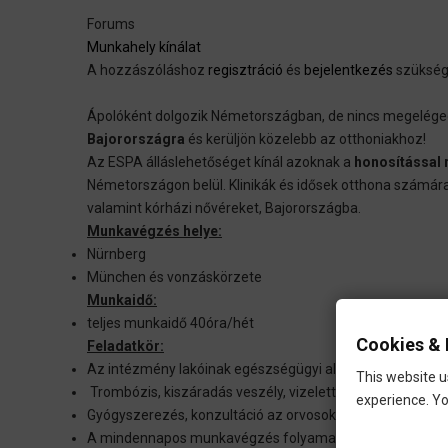
Forums
Munkahely kínálat
A hozzászóláshoz
regisztráció
és
bejelentkezés
szüksé
Ápolóként dolgozik Németországban, de nincs megeléged
Bajorországra
és kerüljön közelebb az otthoniakhoz!
Az ESPA álláslehetőséget kínál azoknak a
honosítással 
Németországon belül. Klinikák és idősek otthona számára
valamint kórházi nővéreket, Bajorországba.
Munkavégzés helye:
Nürnberg
München és vonzáskörzete
Munkaidő:
teljes munkaidő 40óra/hét
Cookies & 
Feladatkör:
Az intézmény lakóinak egészségügyi alapellátása.
This website u
Trombózis, kiszáradás veszély, vizelettartási problémák
experience. Yo
Gyógyszerezés, konzultáció az orvosokkal, ápolási vezető
A mindennapos munkavégzés folyamatos dokumentálása 