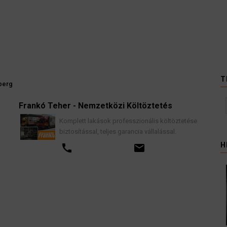
T
berg
Frankó Teher - Nemzetközi Költöztetés
K
Komplett lakások professzionális költöztetése
biztosítással, teljes garancia vállalással.
H
call
email