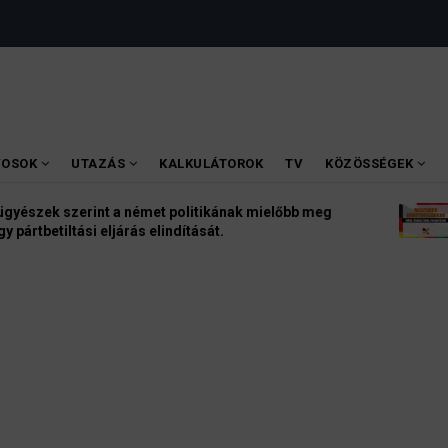
VOSOK
UTAZÁS
KALKULÁTOROK
TV
KÖZÖSSÉGEK
t politikának mielőbb meg
Magyarok Németorsz
indítását.
3 August 2026
INFÓK