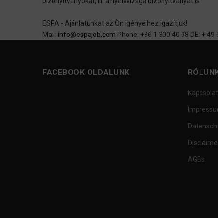
bizonyítványokat, ill. a nyelvvizsga bizonyítványát is!
ESPA - Ajánlatunkat az Ön igényeihez igazítjuk!
Mail:
info@espajob.com
Phone: +36 1 300 40 98 DE: + 49
FACEBOOK OLDALUNK
RÓLUN
Kapcsolat
Impress
Datensch
Disclaime
AGBs