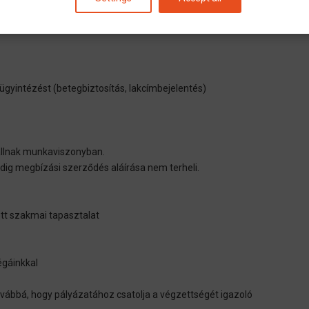
készítő tréning)
 ügyintézést (betegbiztosítás, lakcímbejelentés)
állnak munkaviszonyban.
edig megbízási szerződés aláírása nem terheli.
tt szakmai tapasztalat
égáinkkal
vábbá, hogy pályázatához csatolja a végzettségét igazoló