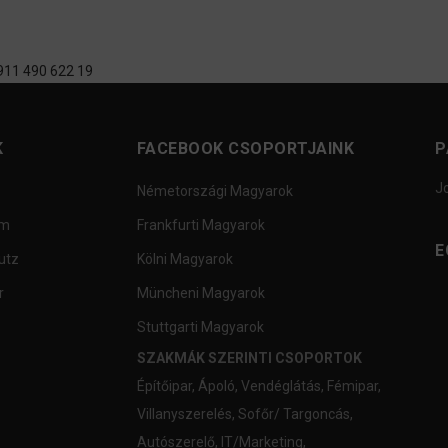
 911 490 622 19
K
FACEBOOK CSOPORTJAINK
P
J
Németországi Magyarok
um
Frankfurti Magyarok
E
utz
Kölni Magyarok
r
Müncheni Magyarok
Stuttgarti Magyarok
SZAKMÁK SZERINTI CSOPORTOK
Építőipar
,
Ápoló
,
Vendéglátás
,
Fémipar
,
Villanyszerelés
,
Sofőr/ Targoncás
,
Autószerelő
,
IT/Marketing
,