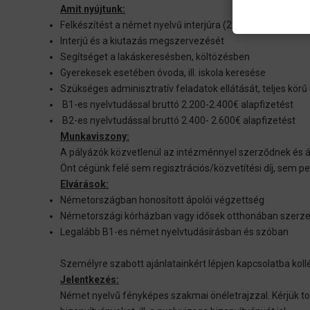
Amit nyújtunk:
Felkészítést a német nyelvű interjúra (2x1 órás Skype fel
Interjú és a kiutazás megszervezését
Segítséget a lakáskeresésben, költözésben
Gyerekesek esetében óvoda, ill. iskola keresése
Szükséges adminisztratív feladatok ellátását, teljes körű
B1-es nyelvtudással bruttó 2.200-2.400€ alapfizetést
B2-es nyelvtudással bruttó 2.400- 2.600€ alapfizetést
Munkaviszony:
A pályázók közvetlenül az intézménnyel szerződnek és 
Önt cégünk felé sem regisztrációs/közvetítési díj, sem p
Elvárások:
Németországban honosított ápolói végzettség
Németországi kórházban vagy idősek otthonában szerze
Legalább B1-es német nyelvtudásírásban és szóban
Személyre szabott ajánlatainkért lépjen kapcsolatba koll
Jelentkezés:
Német nyelvű fényképes szakmai önéletrajzzal. Kérjük to