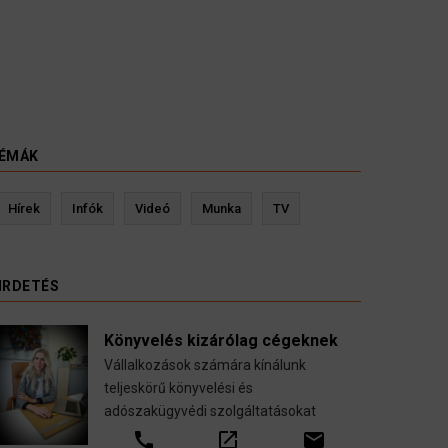
ÉMÁK
evin Ressler biztosítási szakértő
Langó S
Hírek
Infók
Videó
Munka
TV
Gépjármű-, jogvédelmi-, felelősség-, baleset-,
nyugdíj-, fogászati biztosítások.
IRDETÉS
call
open_in_new
email
Könyvelés kizárólag cégeknek
Vállalkozások számára kínálunk
teljeskörű könyvelési és
adószakügyvédi szolgáltatásokat
call
open_in_new
email