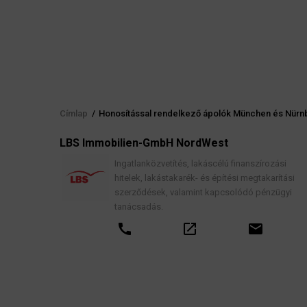
Címlap
/
Honosítással rendelkező ápolók München és Nürn
Morzsa
elés
LBS Immobilien-GmbH NordWest
, jogi
Ingatlanközvetítés, lakáscélú finanszírozási
hitelek, lakástakarék- és építési megtakarítási
szerződések, valamint kapcsolódó pénzügyi
tanácsadás.
call
open_in_new
email