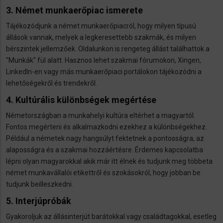
3. Német munkaerőpiac ismerete
Tájékozódjunk a német munkaerőpiacról, hogy milyen típusú
állások vannak, melyek a legkeresettebb szakmák, és milyen
bérszintek jellemzőek. Oldalunkon is rengeteg állást találhattok a
"Munkák" fül alatt. Hasznos lehet szakmai fórumokon, Xingen,
LinkedIn-en vagy más munkaerőpiaci portálokon tájékozódni a
lehetőségekről és trendekről.
4. Kultúrális különbségek megértése
Németországban a munkahelyi kultúra eltérhet a magyartól.
Fontos megérteni és alkalmazkodni ezekhez a különbségekhez.
Például a németek nagy hangsúlyt fektetnek a pontosságra, az
alaposságra és a szakmai hozzáértésre. Érdemes kapcsolatba
lépni olyan magyarokkal akik már itt élnek és tudjunk meg többeta
német munkavállalói etikettről és szokásokról, hogy jobban be
tudjunk beilleszkedni.
5. Interjúpróbák
Gyakoroljuk az állásinterjút barátokkal vagy családtagokkal, esetleg