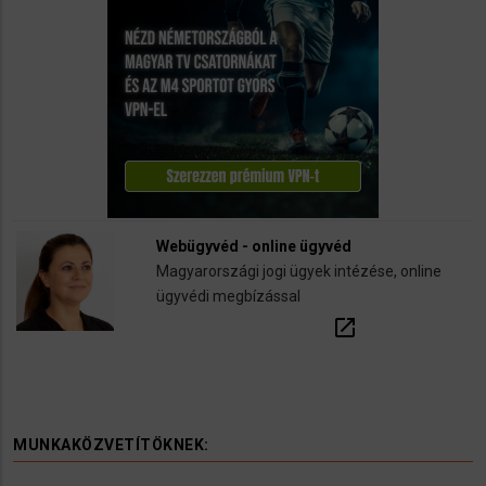
Webügyvéd - online ügyvéd
Magyarországi jogi ügyek intézése, online
ügyvédi megbízással
open_in_new
MUNKAKÖZVETÍTÖKNEK: