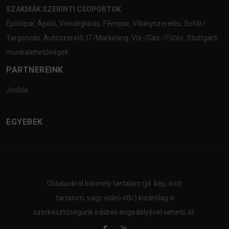
SZAKMÁK SZERINTI CSOPORTOK
Építőipar
,
Ápoló
,
Vendéglátás
,
Fémipar
,
Villanyszerelés
,
Sofőr/
Targoncás
,
Autószerelő
,
IT/Marketing
,
Víz-/Gáz-/Fűtés
,
Stuttgarti
munkalehetőségek
PARTNEREINK
Jooble
EGYEBEK
Oldalunkról bármely tartalom (pl. kép, írott
tartalom, vagy videó stb.) kizárólag a
szerkesztőségünk írásbeli engedélyével vehető át.