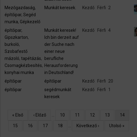
Mezőgazdaság
,
Munkát keresek.
Kezdő
Férfi
2
építőipar
,
Segéd
munka
,
Gépkezelő
építőipar
,
Munkát keresek!
Kezdő
Férfi
4
Gipszkarton
,
Ich bin derzeit auf
burkoló
,
der Suche nach
Szobafestő
einer neue
mázoló
,
tapétázás
,
berufliche
Csomagkézbesítés
,
Herausforderung
konyhai munka
in Deutschland!
építőipar
építőipar
Kezdő
Férfi
20
építőipar
segédmunkát
Kezdő
Férfi
1
keresek
Oldalszámozás
Első
« Első
Előző
‹ Előző
…
Oldal
10
Oldal
11
Oldal
12
Oldal
13
Jelenleg
14
oldal
oldal
oldal
Oldal
15
Oldal
16
Oldal
17
Oldal
18
…
Következő
Következő ›
Utolsó
Utolsó »
oldal
oldal