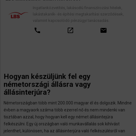
Ingatlanközvetítés, lakáscélú finanszírozási hitelek,
lakástakarék- és építési megtakarítási szerződések,
valamint kapcsolódó pénzügyi tanácsadás.
call
open_in_new
email
Hogyan készüljünk fel egy
németországi állásra vagy
állásinterjúra?
Németországban több mint 200.000 magyar él és dolgozik. Mindne
évben a magyaork száma több ezerrel nő és nem mindenki van
tisztában azzal, hogy hogyan kell egy német állásintejúra
felkészülni. Egy új országban való munkavállalás sok kihívást
jelenthet, különösen, ha az állásinterjúra való felkészülésről van