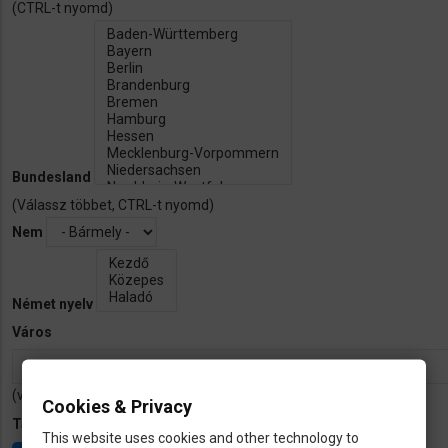
(CTRL-t nyomd)
Bundesland
(Válassz többet, CTRL-t nyomd)
Nem
Német nyelv
Város
(vesszövel válaszd el)
Cookies & Privacy
Tapasztalat
This website uses cookies and other technology to