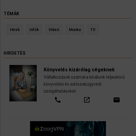
TÉMÁK
Hírek
Infók
Videó
Munka
TV
HIRDETÉS
Könyvelés kizárólag cégeknek
Vállalkozások számára kínálunk teljeskörű
könyvelési és adószakügyvédi
szolgáltatásokat
call
open_in_new
email