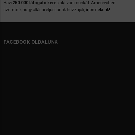
Havi
250.000 látogató keres
aktívan munkát. Amennyiben
szeretné, hogy állásai eljussanak hozzájuk,
írjon nekünk!
FACEBOOK OLDALUNK