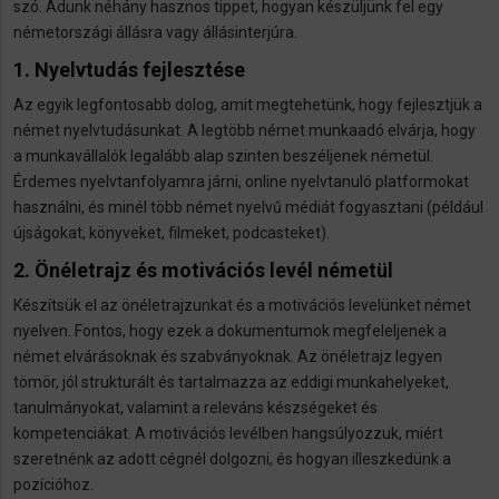
szó. Adunk néhány hasznos tippet, hogyan készüljünk fel egy
németországi állásra vagy állásinterjúra.
1. Nyelvtudás fejlesztése
Az egyik legfontosabb dolog, amit megtehetünk, hogy fejlesztjük a
német nyelvtudásunkat. A legtöbb német munkaadó elvárja, hogy
a munkavállalók legalább alap szinten beszéljenek németül.
Érdemes nyelvtanfolyamra járni, online nyelvtanuló platformokat
használni, és minél több német nyelvű médiát fogyasztani (például
újságokat, könyveket, filmeket, podcasteket).
2. Önéletrajz és motivációs levél németül
Készítsük el az önéletrajzunkat és a motivációs levelünket német
nyelven. Fontos, hogy ezek a dokumentumok megfeleljenek a
német elvárásoknak és szabványoknak. Az önéletrajz legyen
tömör, jól strukturált és tartalmazza az eddigi munkahelyeket,
tanulmányokat, valamint a releváns készségeket és
kompetenciákat. A motivációs levélben hangsúlyozzuk, miért
szeretnénk az adott cégnél dolgozni, és hogyan illeszkedünk a
pozícióhoz.