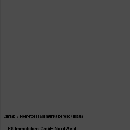
Címlap
/
Németországi munka keresők listája
Morzsa
LBS Immobilien-GmbH NordWest