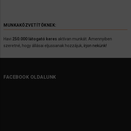
MUNKAKÖZVETÍTÖKNEK:
Havi
250.000 látogató keres
aktívan munkát. Amennyiben
szeretné, hogy állásai eljussanak hozzájuk,
írjon nekünk!
FACEBOOK OLDALUNK