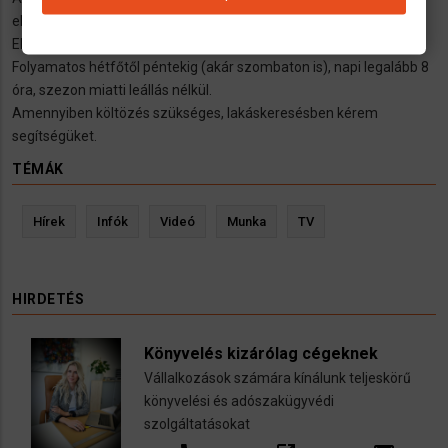
elvégezni, önállóan és csapatban egyaránt megállom a helyem.
Elvárásaim a munkával kapcsolatban:
Folyamatos hétfőtől péntekig (akár szombaton is), napi legalább 8
óra, szezon miatti leállás nélkül.
Amennyiben költözés szükséges, lakáskeresésben kérem
segítségüket.
TÉMÁK
Hírek
Infók
Videó
Munka
TV
HIRDETÉS
Könyvelés kizárólag cégeknek
Vállalkozások számára kínálunk teljeskörű
könyvelési és adószakügyvédi
szolgáltatásokat