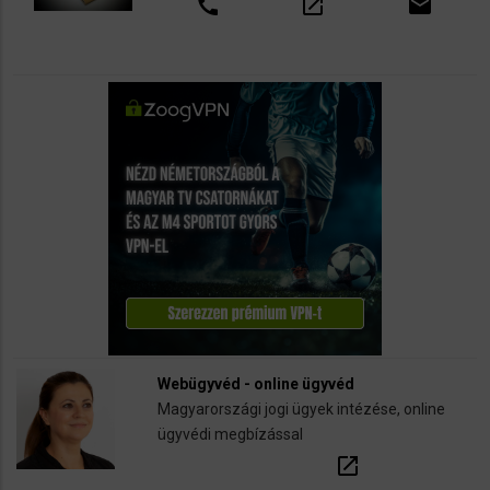
call
open_in_new
email
Webügyvéd - online ügyvéd
Magyarországi jogi ügyek intézése, online
ügyvédi megbízással
open_in_new