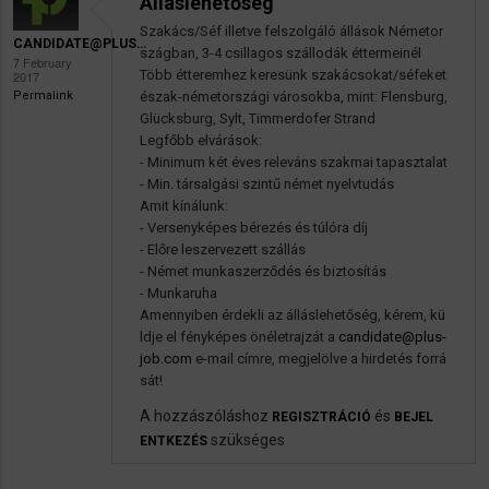
Álláslehetőség
Szakács/Séf illetve felszolgáló állások Németor
CANDIDATE@PLUS…
szágban, 3-4 csillagos szállodák éttermeinél
7 February
Több étteremhez keresünk szakácsokat/séfeket
2017
Permalink
észak-németországi városokba, mint: Flensburg,
Glücksburg, Sylt, Timmerdofer Strand
Legfőbb elvárások:
- Minimum két éves releváns szakmai tapasztalat
- Min. társalgási szintű német nyelvtudás
Amit kínálunk:
- Versenyképes bérezés és túlóra díj
- Előre leszervezett szállás
- Német munkaszerződés és biztosítás
- Munkaruha
Amennyiben érdekli az álláslehetőség, kérem, kü
ldje el fényképes önéletrajzát a
candidate@plus-
job.com
e-mail címre, megjelölve a hirdetés forrá
sát!
A hozzászóláshoz
és
REGISZTRÁCIÓ
BEJEL
szükséges
ENTKEZÉS