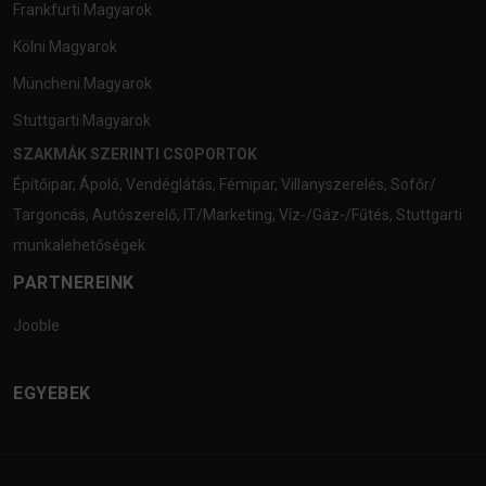
Frankfurti Magyarok
Kölni Magyarok
Müncheni Magyarok
Stuttgarti Magyarok
SZAKMÁK SZERINTI CSOPORTOK
Építőipar
,
Ápoló
,
Vendéglátás
,
Fémipar
,
Villanyszerelés
,
Sofőr/
Targoncás
,
Autószerelő
,
IT/Marketing
,
Víz-/Gáz-/Fűtés
,
Stuttgarti
munkalehetőségek
PARTNEREINK
Jooble
EGYEBEK