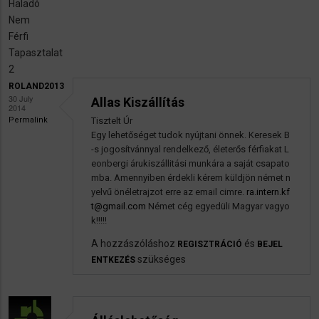
Haladó
Nem
Férfi
Tapasztalat
2
ROLAND2013
30 July
Allas Kiszállítás
2014
Permalink
Tisztelt Úr
Egy lehetőséget tudok nyújtani önnek. Keresek B
-s jogosítvánnyal rendelkező, életerős férfiakat L
eonbergi árukiszállitási munkára a saját csapato
mba. Amennyiben érdekli kérem küldjön német n
yelvű önéletrajzot erre az email cimre.
ra.intern.kf
t@gmail.com
Német cég egyedüli Magyar vagyo
k!!!!!
A hozzászóláshoz
és
REGISZTRÁCIÓ
BEJEL
szükséges
ENTKEZÉS