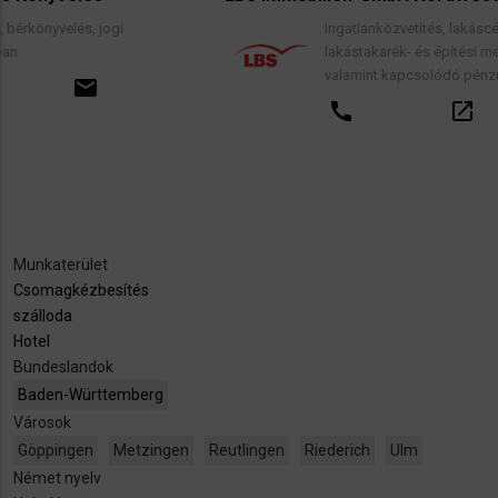
i
Ingatlanközvetítés, lakáscélú finanszírozási hi
lakástakarék- és építési megtakarítási szerz
valamint kapcsolódó pénzügyi tanácsadás.
call
open_in_new
email
Munkaterület
Csomagkézbesítés
szálloda
Hotel
Bundeslandok
Baden-Württemberg
Városok
Göppingen
Metzingen
Reutlingen
Riederich
Ulm
Német nyelv