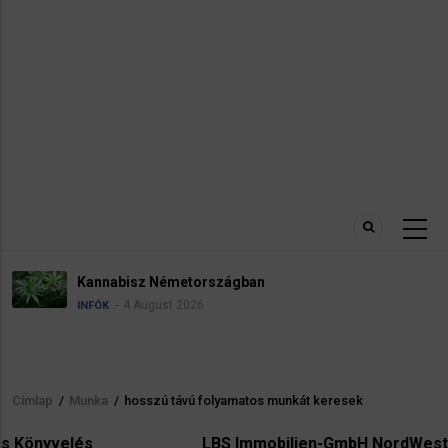
Kannabisz Németországban
4 August 2026
INFÓK
Címlap
/
Munka
/
hosszú távú folyamatos munkát keresek
Morzsa
LBS Immobilien-GmbH NordWest