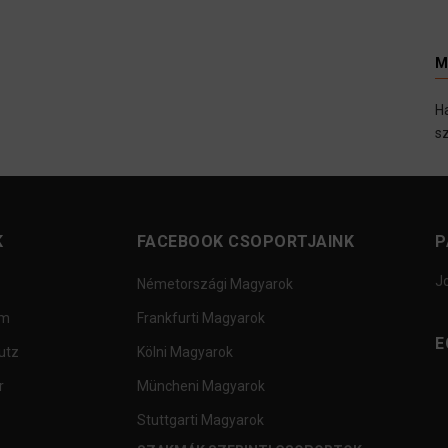
M
H
sz
K
FACEBOOK CSOPORTJAINK
P
J
Németországi Magyarok
um
Frankfurti Magyarok
E
utz
Kölni Magyarok
r
Müncheni Magyarok
Stuttgarti Magyarok