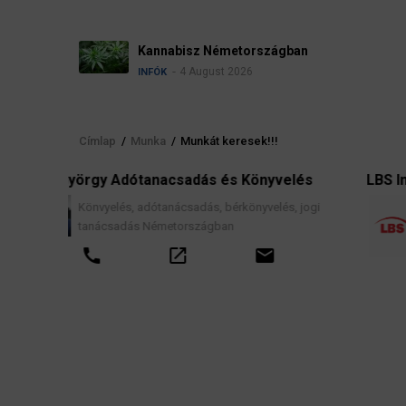
Kannabisz Németországban
4 August 2026
INFÓK
Címlap
/
Munka
/
Munkát keresek!!!
Morzsa
anacsadás és Könyvelés
LBS Immobilien-GmbH Nor
dótanácsadás, bérkönyvelés, jogi
Ingatlanközvetítés, l
 Németországban
hitelek, lakástakarék-
szerződések, valami
open_in_new
email
tanácsadás.
call
open_in_new