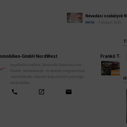
Névadási szabályok 
4 August 2026
INFÓK
T
dWest
Frankó Teher - Nemzetközi Költ
akáscélú finanszírozási
Komplett lakások professzion
 és építési megtakarítási
biztosítással, teljes garancia v
nt kapcsolódó pénzügyi
H
call
email
email