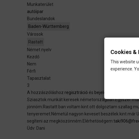
Munkaterület
autóipar
Bundeslandok
Baden-Württemberg
Városok
Rastatt
Német nyelv
Cookies & 
Kezdő
This website u
Nem
experience. Yo
Férfi
Tapasztalat
3
A hozzászóláshoz
regisztráció
és
bejelentkezés
szüksé
Sziasztok munkát keresek németországban.Egyszer már v
jönnöm.Rastatt ban voltam kint ott dolgoztam szallag m
tenyeremet.Németül nagyon keveset beszélek kint már Ugy
segíteni az megköszönném.Elérhetöségem:
taki906@fre
Üdv: Dani