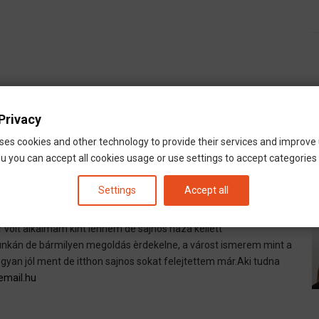
Privacy
ses cookies and other technology to provide their services and improve
u you can accept all cookies usage or use settings to accept categories i
Settings
Accept all
ges
olt alkalmam kint lennem de sajnos haza kellett
unkán de bármilyen megoldás èrdekelne, a várost ismerem mint a
an jól ment de itthon sajnos sokat felejtettem már.Aki tudna
email.hu