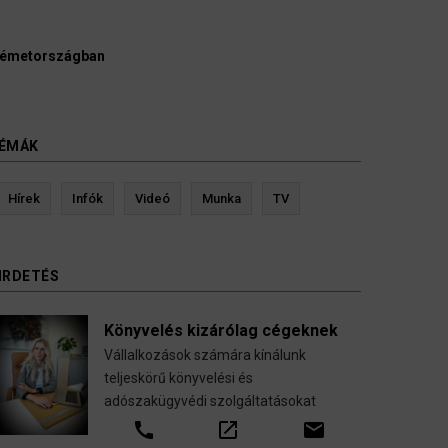
Németországban
ÉMÁK
öztetés
Kevin Ressler biztosítási szakértő
Hírek
Infók
Videó
Munka
TV
ális költöztetése
Gépjármű-, jogvédelmi-, felelősség-, ba
állalással.
nyugdíj-, fogászati biztosítások.
IRDETÉS
call
open_in_new
email
Könyvelés kizárólag cégeknek
Vállalkozások számára kínálunk
teljeskörű könyvelési és
adószakügyvédi szolgáltatásokat
call
open_in_new
email