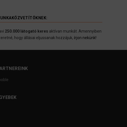
UNKAKÖZVETÍTÖKNEK:
avi
250.000 látogató keres
aktívan munkát. Amennyiben
eretné, hogy állásai eljussanak hozzájuk,
írjon nekünk!
ARTNEREINK
ooble
GYEBEK