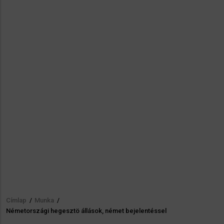
Címlap
/
Munka
/
Morzsa
Németországi hegesztö állások, német bejelentéssel