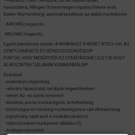
~~HEGESZTÖKET keresünk, német bejelentéssel,
hosszútávra, Villingen-Schwenningen régióba (Fekete-erdö,
Baden-Württemberg), azonnali kezdéssel, az alábbi munkakörbe:
- AWI (WIG) hegesztö,
-MIG/MAG hegesztö,
Egyéni jelentkezés esetén: A MUNKÁHOZ A NÈMET NYELV min. A2
SZINTÜ ISMERETE ÉS GÉPKOCSI SZÜKSÈGES!!!
FONTOS, HOGY MEGÉRTSÉK AZ UTASÍTÁSOKAT, ILLETVE HOGY
ALAPSZINTEN TUDJANAK KOMMUNIKÁLNI!!!
Elvárások:
- szakirányú végzettség
- releváns tapasztalat, tartályok hegesztésében
- német A2 -es szintü ismerete!
- éleslátás, precíz munkavégzés, terhelhetőség
- biztonságos és minőségi munkavégzésre való elhivatottság
- jogosítvány, saját autó a munkába járáshoz
- többmüszakos munkarend vállalása (3)
- érvényes minösítés!