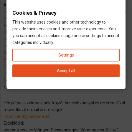
Amire feltétlen számíthat:
- munkakörtöl, gyakorlattol es nyelvtudastol függöen kezdö brutto
Cookies & Privacy
19,- €-ig / óra
This website uses cookies and other technology to
- müszakpótlék, fizetett ünnepnapok,
provide their services and improve user experience. You
- karácsonyi- és szabadságpenz 6 hónap után
you can accept all cookies usage or use settings to accept
- német bejelentett alkalmazotti munkaviszony
categories individually.
- üzemi munkavégzés azonos helyszínen
- pontos fizetés, igény szerint havonta 2 részletben
Settings
- világszínvonalú, modern munkakörnyezet
- stabil, korrekt es hosszútávú munkahely
Accept all
- segítünk a beilleszkedésben
- a munkavállaló a persona service alkalmazottja lesz,
- szállás a munkahelyhez közel, egyágyas szobákban
Fényképes szakmai önéletrajzát bizonyítvánnyal és referenciával
a következő e-mail címre várjuk:
zsolt.bandi@persona.de
.
Èrdeklödni:
persona service Villingen-Schwenningen, Vörenbacher Str. 4/1.