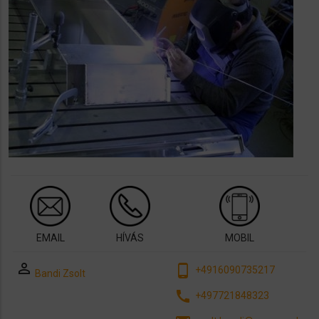
EMAIL
HÍVÁS
MOBIL
perm_identity
phone_android
+4916090735217
Bandi Zsolt
call
+497721848323