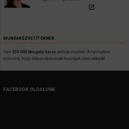
open_in_new
MUNKAKÖZVETÍTÖKNEK:
Havi
250.000 látogató keres
aktívan munkát. Amennyiben
szeretné, hogy állásai eljussanak hozzájuk,
írjon nekünk!
FACEBOOK OLDALUNK