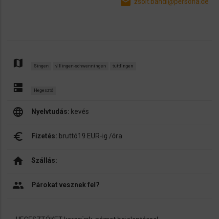
email
zsolt.bandi@persona.de
map
Singen
villingen-schwenningen
tuttlingen
dns
Hegesztő
language
Nyelvtudás:
kevés
euro_symbol
Fizetés:
bruttó19 EUR-ig /óra
home
Szállás:
people
Párokat vesznek fel?