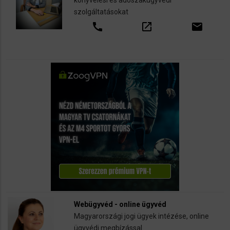
szolgáltatásokat
call
open_in_new
email
Webügyvéd - online ügyvéd
Magyarországi jogi ügyek intézése, online
ügyvédi megbízással