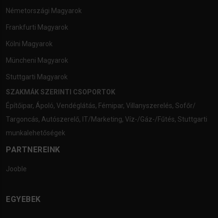
Németországi Magyarok
Frankfurti Magyarok
Kölni Magyarok
Müncheni Magyarok
Stuttgarti Magyarok
SZAKMÁK SZERINTI CSOPORTOK
Építőipar
,
Ápoló
,
Vendéglátás
,
Fémipar
,
Villanyszerelés
,
Sofőr/
Targoncás
,
Autószerelő
,
IT/Marketing
,
Víz-/Gáz-/Fűtés
,
Stuttgarti
munkalehetőségek
PARTNEREINK
Jooble
EGYEBEK