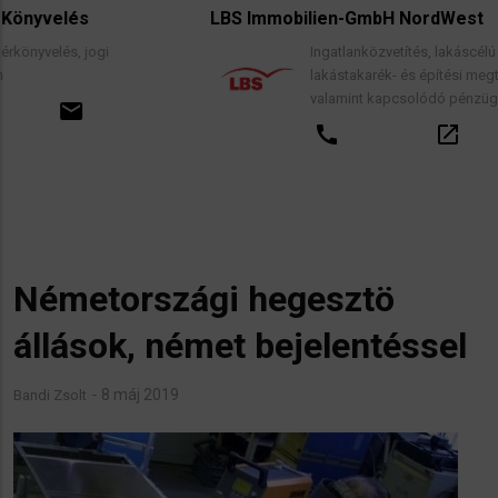
LBS Immobilien-GmbH NordWest
Ingatlanközvetítés, lakáscélú finanszírozási hitelek
lakástakarék- és építési megtakarítási szerződése
valamint kapcsolódó pénzügyi tanácsadás.
call
open_in_new
email
Németországi hegesztö
állások, német bejelentéssel
8 máj 2019
Bandi Zsolt