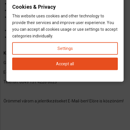
Kiemelt kereseti lehetöség
Cookies & Privacy
Karácsonyi pénz és szabadság pénz
This website uses cookies and other technology to
Kitünö személyzeti politika és munkaklíma, teljesörü
provide their services and improve user experience. You
gondoskodás a munkavállalóról
you can accept all cookies usage or use settings to accept
Kiváló átvállalási lehetöségek
categories individually.
Osztrák munkaszerzödés
Settings
KAPCSOLAT
Gelencsér Zsuzsanna
Accept all
E-Mail: gelencser@allpersona.de
Telefon: 0049 151 4226 6023
Örömmel várom a jelentkezéseket E-Mail-ben! Elöre is köszönöm!