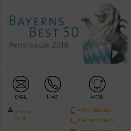
EMAIL
HÍVÁS
MOBIL
perm_identity
phone_android
+4915142266023
Allpersona
GmbH
call
004915142266023