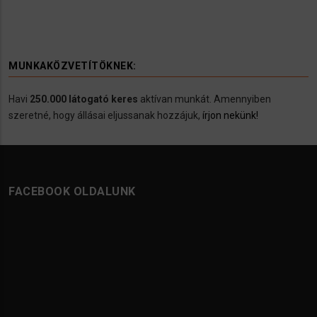
MUNKAKÖZVETÍTÖKNEK:
Havi
250.000 látogató keres
aktívan munkát. Amennyiben
szeretné, hogy állásai eljussanak hozzájuk,
írjon nekünk!
FACEBOOK OLDALUNK