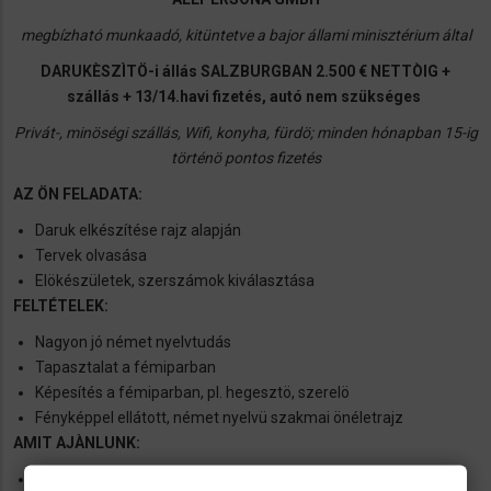
megbízható munkaadó, kitüntetve a bajor állami minisztérium által
DARUKÈSZÌTÖ-i állás
SALZBURGBAN
2.500 € NETTÒIG +
szállás + 13/14.havi fizetés, autó nem szükséges
Privát-, minöségi szállás, Wifi, konyha, fürdö; minden hónapban 15-ig
történö pontos fizetés
AZ ÖN FELADATA:
Daruk elkészítése rajz alapján
Tervek olvasása
Elökészületek, szerszámok kiválasztása
FELTÉTELEK:
Nagyon jó német nyelvtudás
Tapasztalat a fémiparban
Képesítés a fémiparban, pl. hegesztö, szerelö
Fényképpel ellátott, német nyelvü szakmai önéletrajz
AMIT AJÀNLUNK:
Hosszútávú munkalehetöség