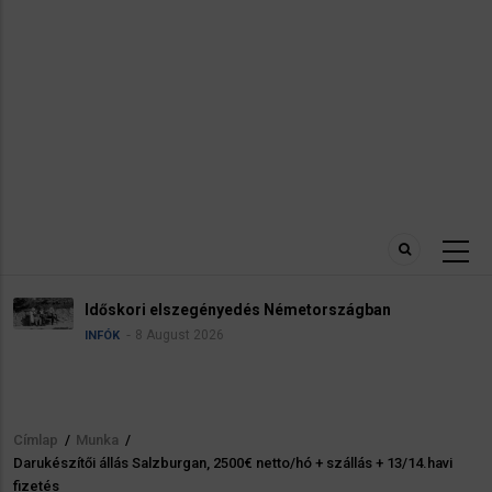
Robbanóanyaggal felszerelt drónt talá
gban
reptéren
5 August 2026
HÍREK
INFÓK
Címlap
/
Munka
/
Morzsa
Darukészítői állás Salzburgan, 2500€ netto/hó + szállás + 13/14.havi
fizetés