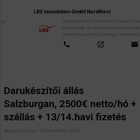
LBS Immobilien-GmbH NordWest
Ingatlanközvetítés, lakáscélú finanszírozási hitelek,
lakástakarék- és építési megtakarítási szerződések,
valamint kapcsolódó pénzügyi tanácsadás.
call
open_in_new
email
Darukészítői állás
Salzburgan, 2500€ netto/hó +
szállás + 13/14.havi fizetés
25 September 2018
Allpersona GmbH