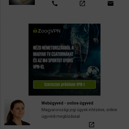
call
open_in_new
email
Webügyvéd - online ügyvéd
Magyarországi jogi ügyek intézése, online
ügyvédi megbízással
open_in_new