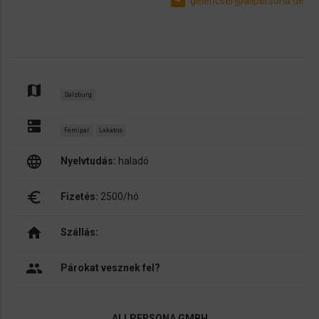
email
gelencser@allpersona.de
map
Salzburg
dns
Fémipar
Lakatos
language
Nyelvtudás:
haladó
euro_symbol
Fizetés:
2500/hó
home
Szállás:
people
Párokat vesznek fel?
ALLPERSONA GMBH