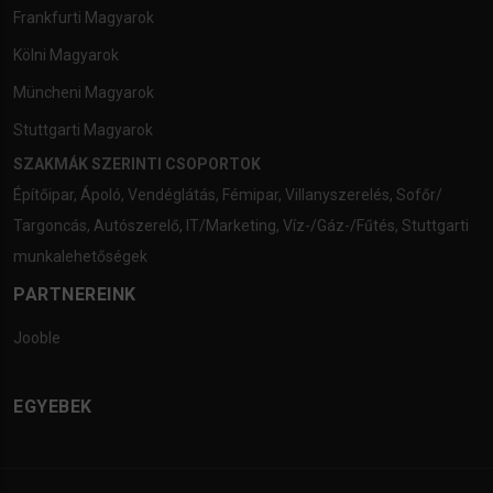
Frankfurti Magyarok
Kölni Magyarok
Müncheni Magyarok
Stuttgarti Magyarok
SZAKMÁK SZERINTI CSOPORTOK
Építőipar
,
Ápoló
,
Vendéglátás
,
Fémipar
,
Villanyszerelés
,
Sofőr/
Targoncás
,
Autószerelő
,
IT/Marketing
,
Víz-/Gáz-/Fűtés
,
Stuttgarti
munkalehetőségek
PARTNEREINK
Jooble
EGYEBEK