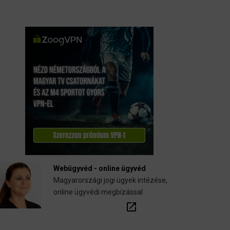
Webügyvéd - online ügyvéd
Magyarországi jogi ügyek intézése,
online ügyvédi megbízással
open_in_new