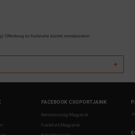
 Offenburg és Karlsruhe közötti montázsokon
K
FACEBOOK CSOPORTJAINK
P
J
Németországi Magyarok
um
Frankfurti Magyarok
E