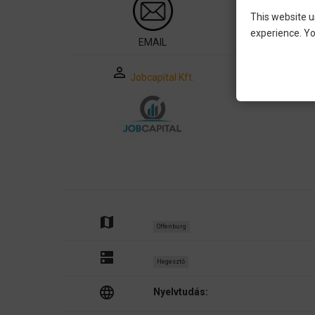
This website u
experience. Yo
EMAIL
perm_identity
Jobcapital Kft.
map
Offenburg
dns
Hegesztő
language
Nyelvtudás: