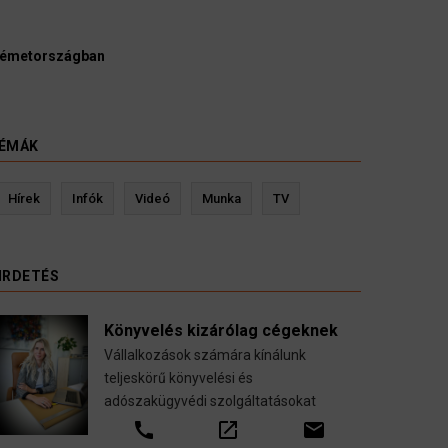
Ügyvédek, bírák és ügyészek szerin
kellene vizsgálnia egy pártbetiltási e
3 August 2026
HÍREK
ÉMÁK
Kevin Ressler biztosítási szakértő
L
Hírek
Infók
Videó
Munka
TV
Gépjármű-, jogvédelmi-, felelősség-, baleset-,
nyugdíj-, fogászati biztosítások.
IRDETÉS
call
open_in_new
email
Könyvelés kizárólag cégeknek
Vállalkozások számára kínálunk
teljeskörű könyvelési és
adószakügyvédi szolgáltatásokat
call
open_in_new
email