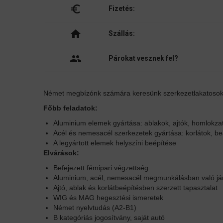
euro_symbol
Fizetés:
home
Szállás:
people
Párokat vesznek fel?
Német megbízónk számára keresünk szerkezetlakatosokat
Főbb feladatok:
Aluminium elemek gyártása: ablakok, ajtók, homlokzat
Acél és nemesacél szerkezetek gyártása: korlátok, beá
A legyártott elemek helyszíni beépítése
Elvárások:
Befejezett fémipari végzettség
Aluminium, acél, nemesacél megmunkálásban való já
Ajtó, ablak és korlátbeépítésben szerzett tapasztalat
WIG és MAG hegesztési ismeretek
Német nyelvtudás (A2-B1)
B kategóriás jogosítvány, saját autó