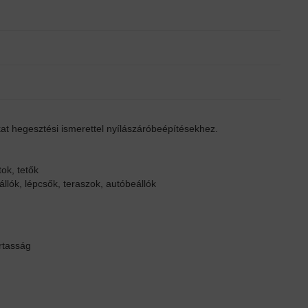
 hegesztési ismerettel nyílászáróbeépítésekhez.
ok, tetők
llók, lépcsők, teraszok, autóbeállók
rtasság