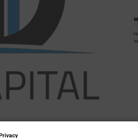
M
H
sz
Privacy