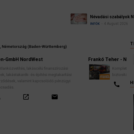
Névadási szabályok Németországban
4 August 2026
INFÓK
T
ez, Németország (Baden-Württemberg)
Frankó Teher - Nemzetközi Költöztetés
zási
Komplett lakások professzionális költöztetése
rítási
biztosítással, teljes garancia vállalással.
zügyi
H
call
email