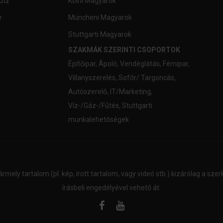
utz
Kölni Magyarok
r
Müncheni Magyarok
Stuttgarti Magyarok
SZAKMÁK SZERINTI CSOPORTOK
Építőipar
,
Ápoló
,
Vendéglátás
,
Fémipar
,
Villanyszerelés
,
Sofőr/ Targoncás
,
Autószerelő
,
IT/Marketing
,
Víz-/Gáz-/Fűtés
,
Stuttgarti
munkalehetőségek
ármely tartalom (pl. kép, írott tartalom, vagy videó stb.) kizárólag a sz
írásbeli engedélyével vehető át.