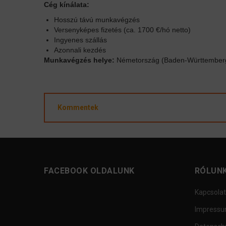
Cég kínálata:
Hosszú távú munkavégzés
Versenyképes fizetés (ca. 1700 €/hó netto)
Ingyenes szállás
Azonnali kezdés
Munkavégzés helye:
Németország (Baden-Württemberg)
Kommentek
FACEBOOK OLDALUNK
RÓLUN
Kapcsolat
Impress