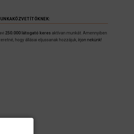
UNKAKÖZVETÍTÖKNEK:
avi
250.000 látogató keres
aktívan munkát. Amennyiben
eretné, hogy állásai eljussanak hozzájuk,
írjon nekünk!