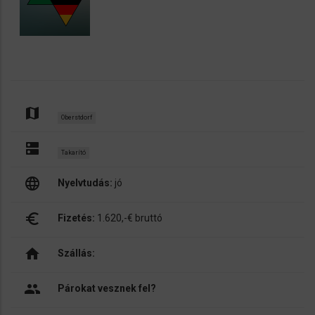
map
Oberstdorf
dns
Takarító
language
Nyelvtudás:
jó
euro_symbol
Fizetés:
1.620,-€ bruttó
home
Szállás:
people
Párokat vesznek fel?