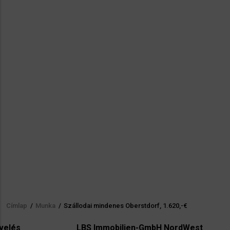
Címlap
/
Munka
/
Szállodai mindenes Oberstdorf, 1.620,-€
Morzsa
LBS Immobilien-GmbH NordWest