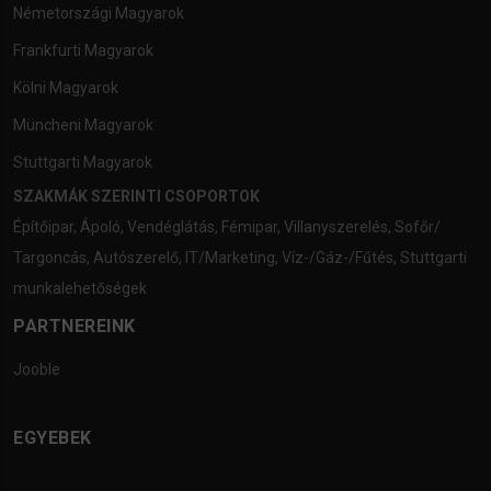
Németországi Magyarok
Frankfurti Magyarok
Kölni Magyarok
Müncheni Magyarok
Stuttgarti Magyarok
SZAKMÁK SZERINTI CSOPORTOK
Építőipar
,
Ápoló
,
Vendéglátás
,
Fémipar
,
Villanyszerelés
,
Sofőr/
Targoncás
,
Autószerelő
,
IT/Marketing
,
Víz-/Gáz-/Fűtés
,
Stuttgarti
munkalehetőségek
PARTNEREINK
Jooble
EGYEBEK