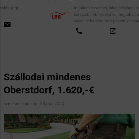
Ingatlanközvetítés, lakáscélú finanszírozási hitelek,
lakástakarék- és építési megtakarítási szerződések,
valamint kapcsolódó pénzügyi tanácsadás.
call
open_in_new
email
Szállodai mindenes
Oberstdorf, 1.620,-€
28 máj 2020
nemetmunkateam