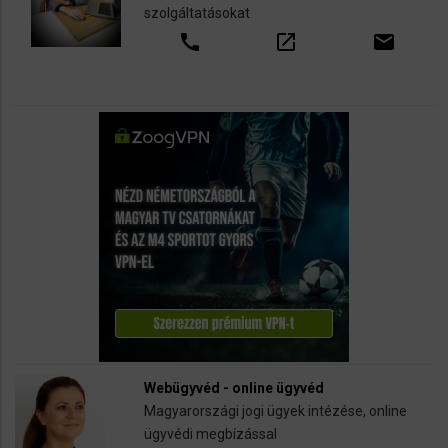
szolgáltatásokat
call
open_in_new
email
Webügyvéd - online ügyvéd
Magyarországi jogi ügyek intézése, online
ügyvédi megbízással