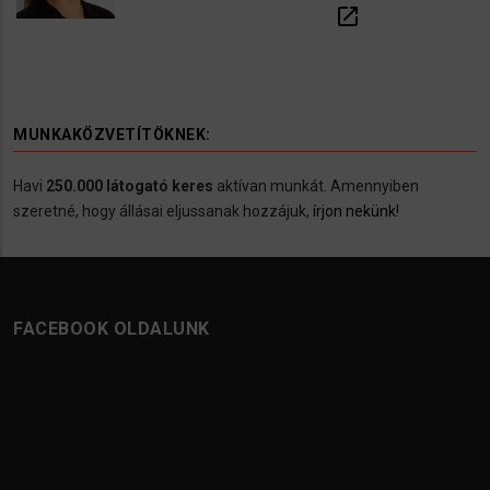
open_in_new
MUNKAKÖZVETÍTÖKNEK:
Havi
250.000 látogató keres
aktívan munkát. Amennyiben
szeretné, hogy állásai eljussanak hozzájuk,
írjon nekünk!
FACEBOOK OLDALUNK