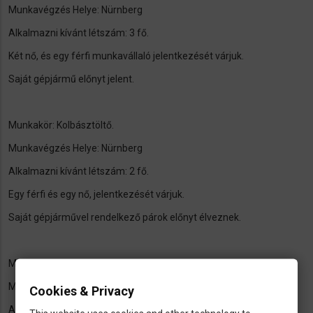
Munkavégzés Helye: Nürnberg
Alkalmazni kívánt létszám: 3 fő.
Két nő, és egy férfi munkavállaló jelentkezését várjuk.
Saját gépjármű előnyt jelent.
Munkakör: Kolbásztöltő.
Munkavégzés Helye: Nürnberg
Alkalmazni kívánt létszám: 2 fő.
Egy férfi és egy nő, jelentkezését várjuk.
Saját gépjárművel rendelkező párok előnyt élveznek.
Munkakör: Húsüzemi csomagoló.
Munkavégzés Helye: Göttingen
Cookies & Privacy
Alkalmazni kívánt létszám: 4 fő.