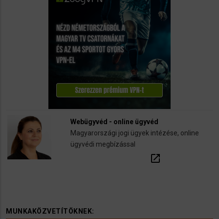
Webügyvéd - online ügyvéd
Magyarországi jogi ügyek intézése, online
ügyvédi megbízással
open_in_new
MUNKAKÖZVETÍTÖKNEK: