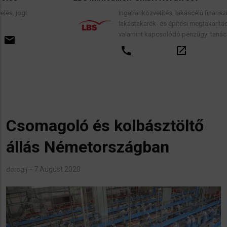
Ingatlanközvetítés, lakáscélú finanszírozási hitelek,
lakástakarék- és építési megtakarítási szerződések,
valamint kapcsolódó pénzügyi tanácsadás.
call
open_in_new
email
Csomagoló és kolbásztöltő
állás Németországban
7 August 2020
dorogij