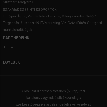
Stuttgarti Magyarok
SZAKMÁK SZERINTI CSOPORTOK
Építőipar
,
Ápoló
,
Vendéglátás
,
Fémipar
,
Villanyszerelés
,
Sofőr/
Targoncás
,
Autószerelő
,
IT/Marketing
,
Víz-/Gáz-/Fűtés
,
Stuttgarti
munkalehetőségek
PARTNEREINK
Jooble
EGYEBEK
Oldalunkról bármely tartalom (pl. kép, írott
tartalom, vagy videó stb.) kizárólag a
szerkesztőségünk írásbeli engedélyével vehető át.