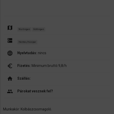
map
Nürtingen
Göttingen
dns
Hentes, Húsipar
language
Nyelvtudás:
nincs
euro_symbol
Fizetés:
Minimum:bruttó:9,8/h
home
Szállás:
people
Párokat vesznek fel?
Munkakör: Kolbászcsomagoló.