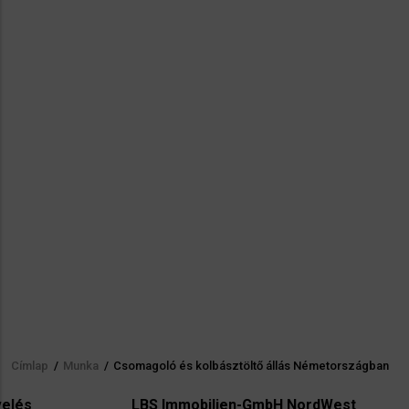
Címlap
/
Munka
/
Csomagoló és kolbásztöltő állás Németországban
Morzsa
LBS Immobilien-GmbH NordWest