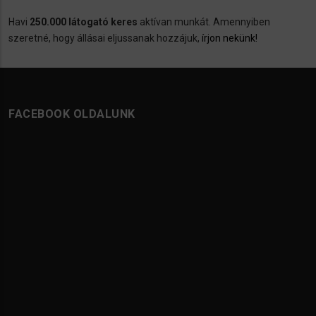
Havi
250.000 látogató keres
aktívan munkát. Amennyiben
szeretné, hogy állásai eljussanak hozzájuk,
írjon nekünk!
FACEBOOK OLDALUNK