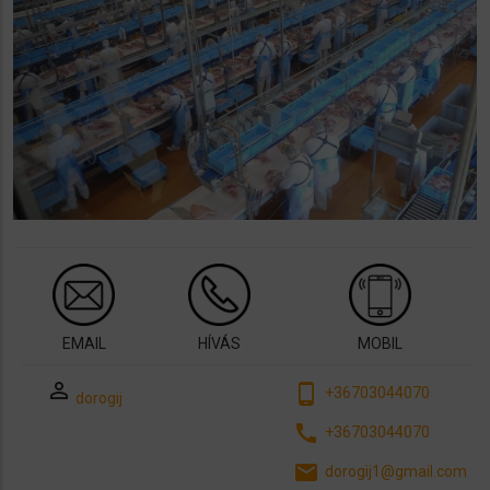
EMAIL
HÍVÁS
MOBIL
perm_identity
phone_android
+36703044070
dorogij
call
+36703044070
email
dorogij1@gmail.com