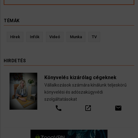
TÉMÁK
Hírek
Infók
Videó
Munka
TV
HIRDETÉS
Könyvelés kizárólag cégeknek
Vállalkozások számára kínálunk teljeskörű
könyvelési és adószakügyvédi
szolgáltatásokat
call
open_in_new
email