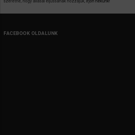
szeretné, hogy állásai eljussanak hozzájuk,
írjon nekünk!
FACEBOOK OLDALUNK