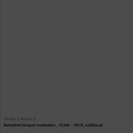
Címlap
/
Munka
/
Morzsa
Betanított fémipari munkatárs , 13,50€ - 15€/h, szállással