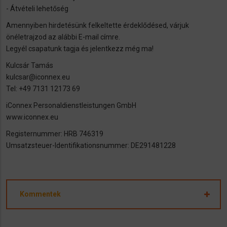
- Átvételi lehetőség
Amennyiben hirdetésünk felkeltette érdeklődésed, várjuk
önéletrajzod az alábbi E-mail címre.
Legyél csapatunk tagja és jelentkezz még ma!
Kulcsár Tamás
kulcsar@iconnex.eu
Tel: +49 7131 12173 69
iConnex Personaldienstleistungen GmbH
www.iconnex.eu
Registernummer: HRB 746319
Umsatzsteuer-Identifikationsnummer: DE291481228
Kommentek