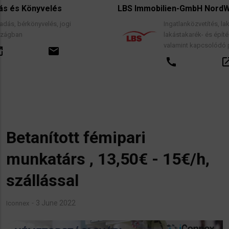
LBS Immobilien-GmbH NordWest
Ingatlanközvetítés, lakáscélú finanszírozási hite
lakástakarék- és építési megtakarítási szerződ
valamint kapcsolódó pénzügyi tanácsadás.
call
open_in_new
email
Betanított fémipari
munkatárs , 13,50€ - 15€/h,
szállással
3 June 2022
Iconnex