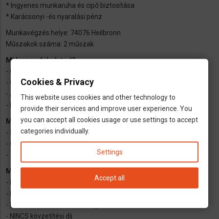
* Ingyenes munkaruha és cipő biztosítása
* Karácsonyi -és nyaralási pénz
Munkavégzés helye: 74076 Heilbronn
Műszakok száma: 2 műszak
Mi lenne a feladatod?
- Gépek kezelése, tisztítása
Cookies & Privacy
- Öntvények gyártása
- Alkatrészek gyártása
This website uses cookies and other technology to
- Minőségellenőrzés
provide their services and improve user experience. You
you can accept all cookies usage or use settings to accept
Munkádhoz az alábbiak szükségesek:
categories individually.
- Szükséges nyelvtudás: alap német (A2)
- Önálló és megbízható munkavégzés
Settings
- Több műszak vállalása
Mi az amit mi kínálunk?
Accept all
- Kezdő bruttó órabér: 13,50€ - 15€/óra
- Hosszú távú munkalehetőség
- Német munkaszerződés bejelentéssel
- NINCS kövzetítési díj