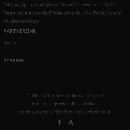
Építőipar
,
Ápoló
,
Vendéglátás
,
Fémipar
,
Villanyszerelés
,
Sofőr/
Targoncás
,
Autószerelő
,
IT/Marketing
,
Víz-/Gáz-/Fűtés
,
Stuttgarti
munkalehetőségek
PARTNEREINK
Jooble
EGYEBEK
Oldalunkról bármely tartalom (pl. kép, írott
tartalom, vagy videó stb.) kizárólag a
szerkesztőségünk írásbeli engedélyével vehető át.