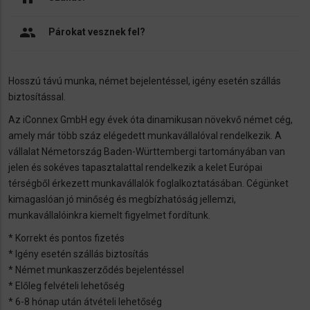
people
Párokat vesznek fel?
Hosszú távú munka, német bejelentéssel, igény esetén szállás
biztosítással.
Az iConnex GmbH egy évek óta dinamikusan növekvő német cég,
amely már több száz elégedett munkavállalóval rendelkezik. A
vállalat Németország Baden-Württembergi tartományában van
jelen és sokéves tapasztalattal rendelkezik a kelet Európai
térségből érkezett munkavállalók foglalkoztatásában. Cégünket
kimagaslóan jó minőség és megbízhatóság jellemzi,
munkavállalóinkra kiemelt figyelmet fordítunk.
* Korrekt és pontos fizetés
* Igény esetén szállás biztosítás
* Német munkaszerződés bejelentéssel
* Előleg felvételi lehetőség
* 6-8 hónap után átvételi lehetőség