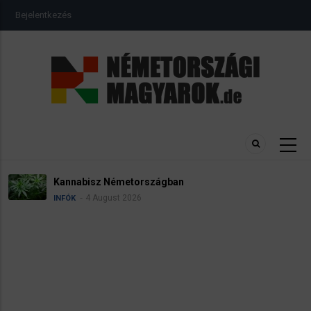
Ugrás
USER
Bejelentkezés
a
ACCOUNT
MENU
tartalomra
Kannabisz Németországban
4 August 2026
INFÓK