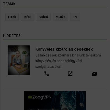
TÉMÁK
Hírek
Infók
Videó
Munka
TV
HIRDETÉS
Könyvelés kizárólag cégeknek
Vállalkozások számára kínálunk teljeskörű
könyvelési és adószakügyvédi
szolgáltatásokat
call
open_in_new
email