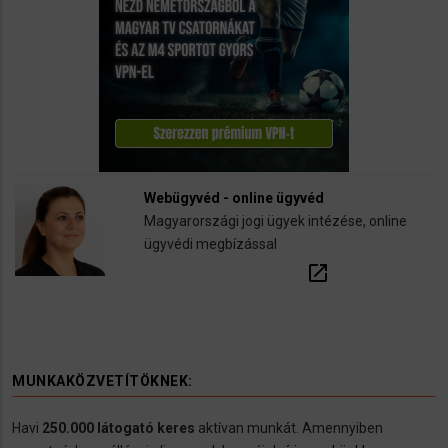
Webügyvéd - online ügyvéd
Magyarországi jogi ügyek intézése, online
ügyvédi megbízással
open_in_new
MUNKAKÖZVETÍTÖKNEK:
Havi
250.000 látogató keres
aktívan munkát. Amennyiben