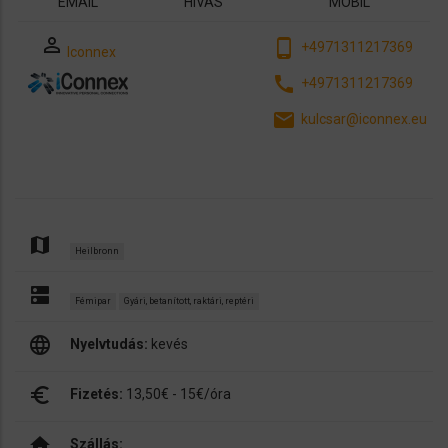
EMAIL
HÍVÁS
MOBIL
perm_identity
phone_android
+4971311217369
Iconnex
call
+4971311217369
email
kulcsar@iconnex.eu
map
Heilbronn
dns
Fémipar
Gyári, betanított, raktári, reptéri
language
Nyelvtudás:
kevés
euro_symbol
Fizetés:
13,50€ - 15€/óra
home
Szállás: