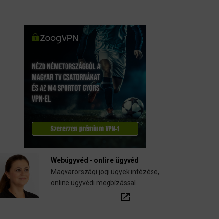
Webügyvéd - online ügyvéd
Magyarországi jogi ügyek intézése,
online ügyvédi megbízással
open_in_new