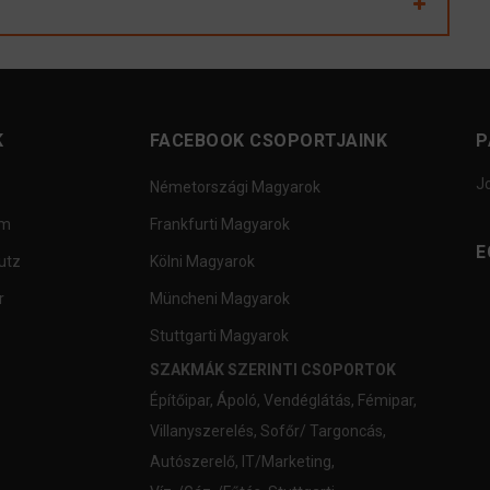
K
FACEBOOK CSOPORTJAINK
P
J
Németországi Magyarok
um
Frankfurti Magyarok
E
utz
Kölni Magyarok
r
Müncheni Magyarok
Stuttgarti Magyarok
SZAKMÁK SZERINTI CSOPORTOK
Építőipar
,
Ápoló
,
Vendéglátás
,
Fémipar
,
Villanyszerelés
,
Sofőr/ Targoncás
,
Autószerelő
,
IT/Marketing
,