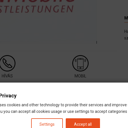
M
H
sz
HÍVÁS
MOBIL
phone_android
+36703818397
Privacy
call
+36703818397
ses cookies and other technology to provide their services and improve
email
info@personamobile.hu
u you can accept all cookies usage or use settings to accept categories i
info
www.personamobile.info
Settings
Accept all