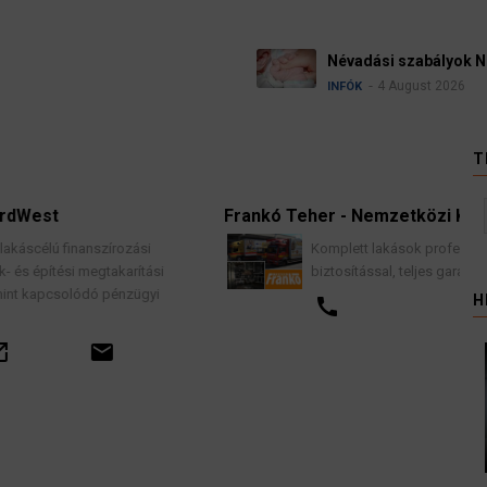
Ügyvéd
rszágban
kellene
HÍREK
T
Frankó Teher - Nemzetközi Költöztetés
Komplett lakások professzionális költöztetése
i
biztosítással, teljes garancia vállalással.
H
call
email