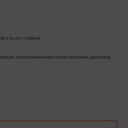
,86-€ bruttó + pótlékok
ni dolgozni, kommunikáció képes német nyelvtudás, jogosítvány,