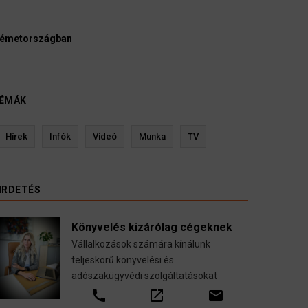
ek, bírák és ügyészek szerint a német politikának mielőbb meg
 vizsgálnia egy pártbetiltási eljárás elindítását.
3 August 2026
ÉMÁK
Kevin Ressler biztosítási szakértő
Langó
Hírek
Infók
Videó
Munka
TV
Gépjármű-, jogvédelmi-, felelősség-, baleset-,
nyugdíj-, fogászati biztosítások.
IRDETÉS
call
open_in_new
email
Könyvelés kizárólag cégeknek
Vállalkozások számára kínálunk
teljeskörű könyvelési és
adószakügyvédi szolgáltatásokat
call
open_in_new
email