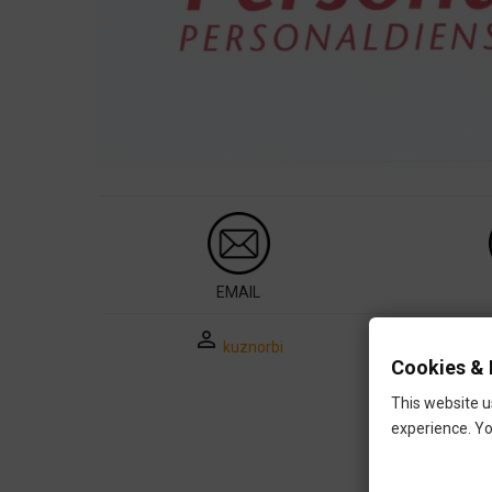
EMAIL
perm_identity
kuznorbi
Cookies & 
This website u
experience. Yo