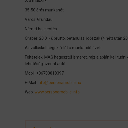
2/3 műszak
35-50 órás munkahét
Város: Gründau
Német bejelentés
Órabér: 20,01-€ bruttó, betanulási időszak (4 hét) után 20
A szállásköltségek felét a munkaadó fizeti.
Feltételek: MAG hegesztői ismeret, rajz alapján kell tud
lehetőség szerint autó
Mobil: +36703818397
E-Mail:
info@personamobile.hu
Web:
www.personamobile.info