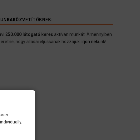
UNKAKÖZVETÍTÖKNEK:
avi
250.000 látogató keres
aktívan munkát. Amennyiben
eretné, hogy állásai eljussanak hozzájuk,
írjon nekünk!
 user
ndividually.