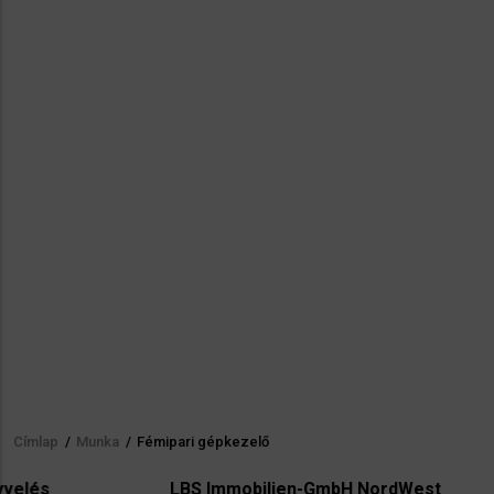
Címlap
/
Munka
/
Fémipari gépkezelő
Morzsa
LBS Immobilien-GmbH NordWest