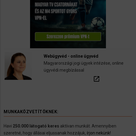
Webügyvéd - online ügyvéd
Magyarországi jogi ügyek intézése, online
ügyvédi megbízással
open_in_new
MUNKAKÖZVETÍTÖKNEK:
Havi
250.000 látogató keres
aktívan munkát. Amennyiben
szeretné, hogy állásai eljussanak hozzájuk,
írjon nekünk!