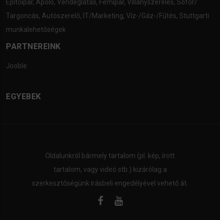
Építőipar
,
Ápoló
,
Vendéglátás
,
Fémipar
,
Villanyszerelés
,
Sofőr/
Targoncás
,
Autószerelő
,
IT/Marketing
,
Víz-/Gáz-/Fűtés
,
Stuttgarti
munkalehetőségek
PARTNEREINK
Jooble
EGYEBEK
Oldalunkról bármely tartalom (pl. kép, írott
tartalom, vagy videó stb.) kizárólag a
szerkesztőségünk írásbeli engedélyével vehető át.