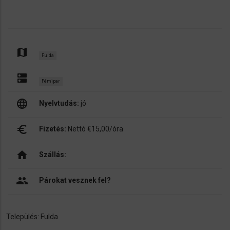
map
Fulda
dns
Fémipar
language
Nyelvtudás:
jó
euro_symbol
Fizetés:
Nettó €15,00/óra
home
Szállás:
people
Párokat vesznek fel?
Település: Fulda