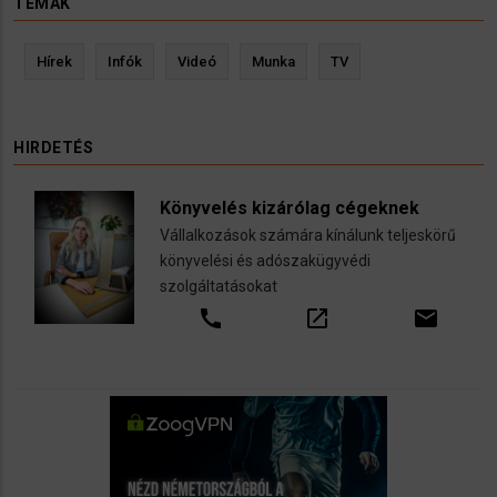
TÉMÁK
Hírek
Infók
Videó
Munka
TV
HIRDETÉS
Könyvelés kizárólag cégeknek
Vállalkozások számára kínálunk teljeskörű
könyvelési és adószakügyvédi
szolgáltatásokat
call
open_in_new
email