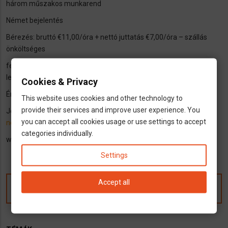
három műszakos munkarend
Német bejelentés
Bérezés: bruttó €11,00/óra + nettó juttatás €7,00/óra – szállás
önköltséges
feltételek: kommunikációképes német nyelvtudás, B jogosítvány,
lehetőség szerint autó
Cookies & Privacy
Érdeklődni: +36703818397
This website uses cookies and other technology to
provide their services and improve user experience. You
Jelentkezés módja: fényképes önéletrajzzal emailben:
you can accept all cookies usage or use settings to accept
norbert.kuzma@hrdirekt.com
categories individually.
web:
www.personamobile.info
Settings
Accept all
Kommentek