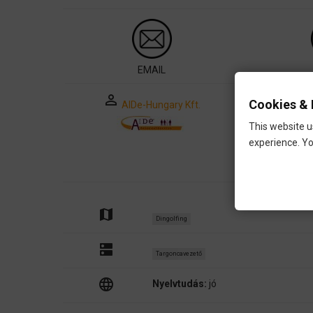
EMAIL
perm_identity
Cookies & 
AIDe-Hungary Kft.
This website u
experience. Yo
map
Dingolfing
dns
Targoncavezető
language
Nyelvtudás:
jó