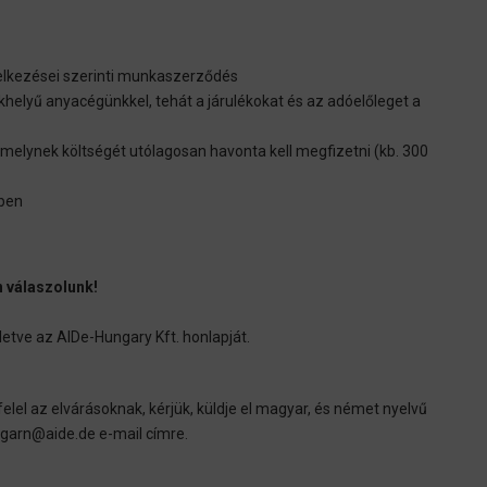
lkezései szerinti munkaszerződés
helyű anyacégünkkel, tehát a járulékokat és az adóelőleget a
 melynek költségét utólagosan havonta kell megfizetni (kb. 300
sben
 válaszolunk!
letve az AIDe-Hungary Kft. honlapját.
lel az elvárásoknak, kérjük, küldje el magyar, és német nyelvű
garn@aide.de e-mail címre.