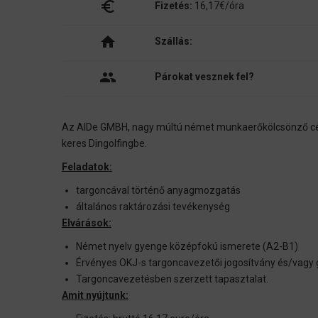
euro_symbol
Fizetés:
16,17€/óra
home
Szállás:
people
Párokat vesznek fel?
Az AIDe GMBH, nagy múltú német munkaerőkölcsönző c
keres Dingolfingbe.
Feladatok:
targoncával történő anyagmozgatás
általános raktározási tevékenység
Elvárások:
Német nyelv gyenge középfokú ismerete (A2-B1)
Érvényes OKJ-s targoncavezetői jogosítvány és/vagy g
Targoncavezetésben szerzett tapasztalat.
Amit nyújtunk: