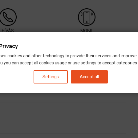
HÍVÁS
MOBIL
call
06-1-297-0680
Privacy
email
ses cookies and other technology to provide their services and improve
ungarn@aide.de
u you can accept all cookies usage or use settings to accept categories i
Settings
Accept all