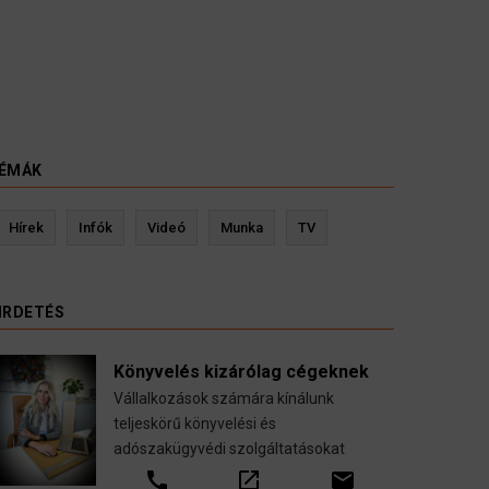
ÉMÁK
Kevin Ressler biztosítási szakértő
Langó
Hírek
Infók
Videó
Munka
TV
Gépjármű-, jogvédelmi-, felelősség-, baleset-,
nyugdíj-, fogászati biztosítások.
IRDETÉS
call
open_in_new
email
Könyvelés kizárólag cégeknek
Vállalkozások számára kínálunk
teljeskörű könyvelési és
adószakügyvédi szolgáltatásokat
call
open_in_new
email