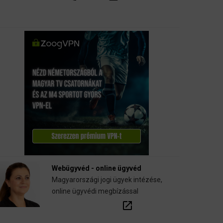
Webügyvéd - online ügyvéd
Magyarországi jogi ügyek intézése,
online ügyvédi megbízással
open_in_new