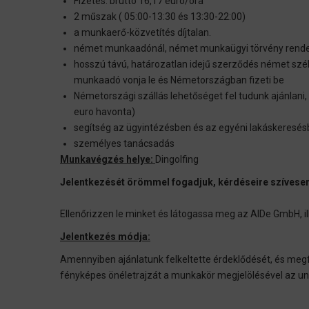
Fizetés: bruttó 16,17 euro/óra
2 műszak ( 05:00-13:30 és 13:30-22:00)
a munkaerő-közvetítés díjtalan.
német munkaadónál, német munkaügyi törvény rende
hosszú távú, határozatlan idejű szerződés német szék
munkaadó vonja le és Németországban fizeti be
Németországi szállás lehetőséget fel tudunk ajánlani,
euro havonta)
segítség az ügyintézésben és az egyéni lakáskeresé
személyes tanácsadás
Munkavégzés helye:
Dingolfing
Jelentkezését örömmel fogadjuk, kérdéseire szívesen
Ellenőrizzen le minket és látogassa meg az AIDe GmbH, il
Jelentkezés módja:
Amennyiben ajánlatunk felkeltette érdeklődését, és megfe
fényképes önéletrajzát a munkakör megjelölésével az un