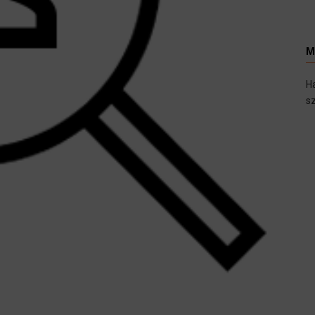
M
H
sz