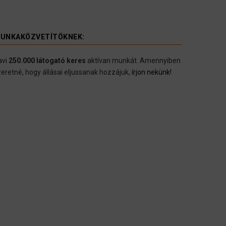
UNKAKÖZVETÍTÖKNEK:
avi
250.000 látogató keres
aktívan munkát. Amennyiben
eretné, hogy állásai eljussanak hozzájuk,
írjon nekünk!