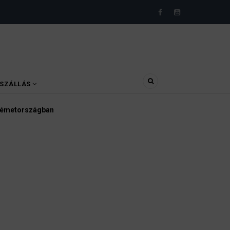
SZÁLLÁS
gyvédek, bírák és ügyészek szerint a német politikának mielőbb m
ellene vizsgálnia egy pártbetiltási eljárás elindítását.
3 August 2026
ÍREK