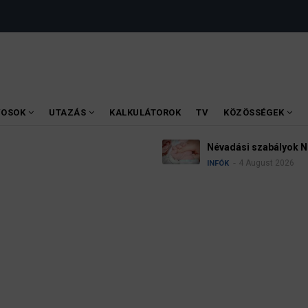
VOSOK
UTAZÁS
KALKULÁTOROK
TV
KÖZÖSSÉGEK
Ü
émetországban
k
H