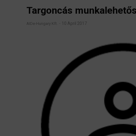
Targoncás munkalehetősé
10 April 2017
AIDe-Hungary Kft.