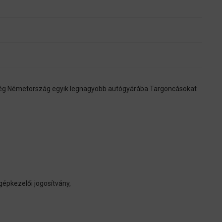
ég Németország egyik legnagyobb autógyárába Targoncásokat
épkezelői jogosítvány,