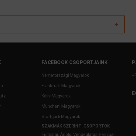
K
FACEBOOK CSOPORTJAINK
P
J
Németországi Magyarok
um
Frankfurti Magyarok
E
utz
Kölni Magyarok
r
Müncheni Magyarok
Stuttgarti Magyarok
SZAKMÁK SZERINTI CSOPORTOK
Építőipar
,
Ápoló
,
Vendéglátás
,
Fémipar
,