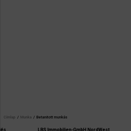
Címlap
/
Munka
/
Betanitott munkás
Morzsa
LBS Immobilien-GmbH NordWest