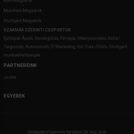
Kölni Magyarok
Müncheni Magyarok
Stuttgarti Magyarok
SZAKMÁK SZERINTI CSOPORTOK
Építőipar
,
Ápoló
,
Vendéglátás
,
Fémipar
,
Villanyszerelés
,
Sofőr/
Targoncás
,
Autószerelő
,
IT/Marketing
,
Víz-/Gáz-/Fűtés
,
Stuttgarti
munkalehetőségek
PARTNEREINK
Jooble
EGYEBEK
Oldalunkról bármely tartalom (pl. kép, írott