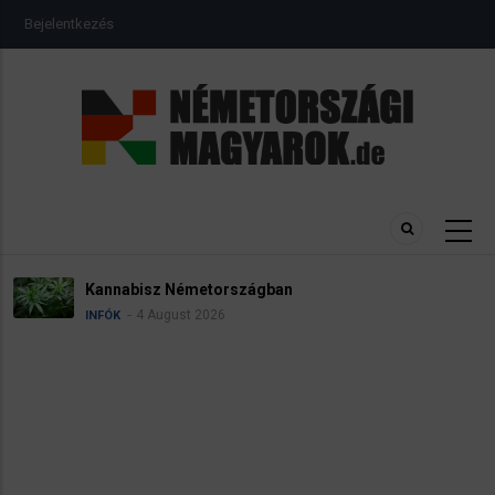
Ugrás
USER
Bejelentkezés
a
ACCOUNT
MENU
tartalomra
Névadási szabályok Németországban
4 August 2026
INFÓK