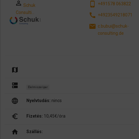
perm_identity
phone_android
+491578 063822
Schuk
Consulti…
call
+4923549218071
email
c.bubui@schuk-
consulting.de
map
dns
Élelmiszeripar
language
Nyelvtudás:
nincs
euro_symbol
Fizetés:
10,45€/óra
home
Szállás: