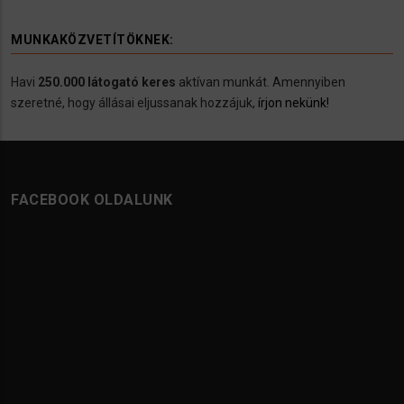
MUNKAKÖZVETÍTÖKNEK:
Havi
250.000 látogató keres
aktívan munkát. Amennyiben
szeretné, hogy állásai eljussanak hozzájuk,
írjon nekünk!
FACEBOOK OLDALUNK