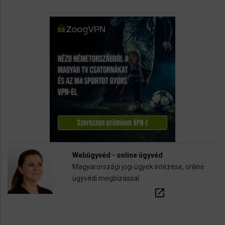
Webügyvéd - online ügyvéd
Magyarországi jogi ügyek intézése, online
ügyvédi megbízással
open_in_new