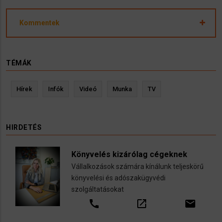
Kommentek
TÉMÁK
Hírek
Infók
Videó
Munka
TV
HIRDETÉS
Könyvelés kizárólag cégeknek
Vállalkozások számára kínálunk teljeskörű
könyvelési és adószakügyvédi
szolgáltatásokat
call
open_in_new
email