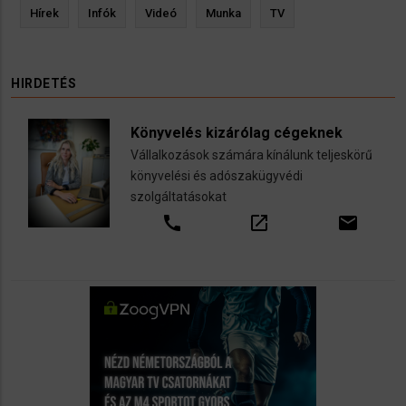
Hírek
Infók
Videó
Munka
TV
HIRDETÉS
Könyvelés kizárólag cégeknek
Vállalkozások számára kínálunk teljeskörű
könyvelési és adószakügyvédi
szolgáltatásokat
call
open_in_new
email