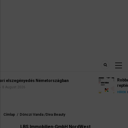
Robbanóanyaggal felszerelt drónt találtak a 
reptéren
5 August 2026
HÍREK
INFÓK
Címlap
/
Dönczi Vanda /Diva Beauty
Morzsa
LBS Immobilien-GmbH NordWest