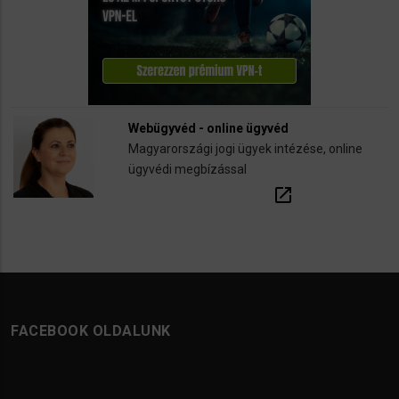
Webügyvéd - online ügyvéd
Magyarországi jogi ügyek intézése, online
ügyvédi megbízással
open_in_new
FACEBOOK OLDALUNK