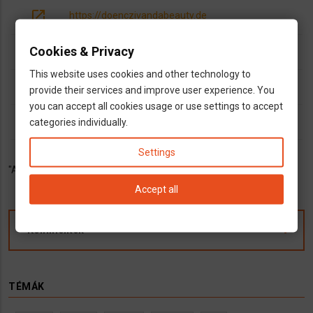
open_in_new
https://doenczivandabeauty.de
info
Cookies & Privacy
Facebook- Diva Beauty
This website uses cookies and other technology to
dns
provide their services and improve user experience. You
Kozmetikus
you can accept all cookies usage or use settings to accept
outlined_flag
categories individually.
Bayern
Settings
"A szépség és a nőiesség kortalan. " Marilyn Monroe
Accept all
Kommentek
TÉMÁK