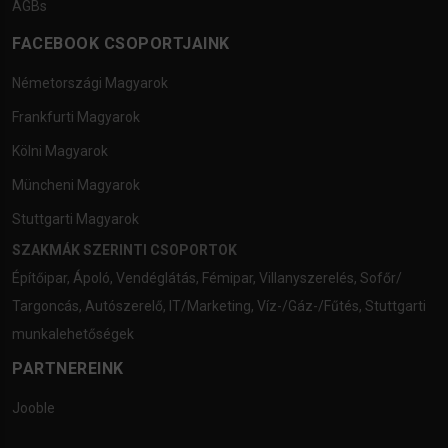
AGBs
FACEBOOK CSOPORTJAINK
Németországi Magyarok
Frankfurti Magyarok
Kölni Magyarok
Müncheni Magyarok
Stuttgarti Magyarok
SZAKMÁK SZERINTI CSOPORTOK
Építőipar
,
Ápoló
,
Vendéglátás
,
Fémipar
,
Villanyszerelés
,
Sofőr/
Targoncás
,
Autószerelő
,
IT/Marketing
,
Víz-/Gáz-/Fűtés
,
Stuttgarti
munkalehetőségek
PARTNEREINK
Jooble