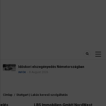
Robba
ori elszegényedés Németországban
repté
8 August 2026
HÍREK
Címlap
/
Stuttgart | Lakás kereső szolgáltatás
Morzsa
LBS Immobilien-GmbH NordWest