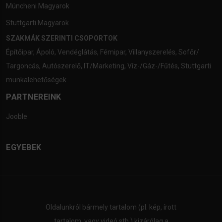
Müncheni Magyarok
Stuttgarti Magyarok
SZAKMÁK SZERINTI CSOPORTOK
Építőipar
,
Ápoló
,
Vendéglátás
,
Fémipar
,
Villanyszerelés
,
Sofőr/
Targoncás
,
Autószerelő
,
IT/Marketing
,
Víz-/Gáz-/Fűtés
,
Stuttgarti
munkalehetőségek
PARTNEREINK
Jooble
EGYEBEK
Oldalunkról bármely tartalom (pl. kép, írott
tartalom, vagy videó stb.) kizárólag a