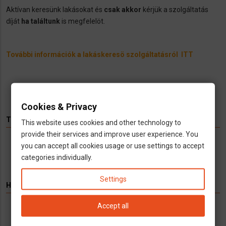
Aktívan keresünk lakásokat és
csak akkor
kérjük a szolgáltatás
díját
ha találtunk
is megfelelöt.
További információk a lakáskeresö szolgáltatásról ITT
Cookies & Privacy
TÉMÁK
This website uses cookies and other technology to
provide their services and improve user experience. You
you can accept all cookies usage or use settings to accept
Hírek
Infók
Videó
Munka
TV
categories individually.
Settings
HIRDETÉS
Accept all
Könyvelés kizárólag cégeknek
Vállalkozások számára kínálunk teljeskörű