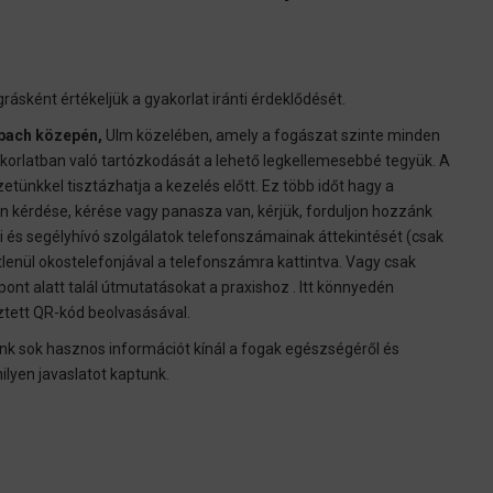
grásként értékeljük a gyakorlat iránti érdeklődését.
rbach közepén,
Ulm közelében, amely a fogászat szinte minden
akorlatban való tartózkodását a lehető legkellemesebbé tegyük. A
ünkkel tisztázhatja a kezelés előtt. Ez több időt hagy a
en kérdése, kérése vagy panasza van, kérjük, forduljon hozzánk
i és segélyhívó szolgálatok telefonszámainak áttekintését (csak
lenül okostelefonjával a telefonszámra kattintva. Vagy csak
t alatt talál útmutatásokat a praxishoz . Itt könnyedén
sztett QR-kód beolvasásával.
unk sok hasznos információt kínál a fogak egészségéről és
lyen javaslatot kaptunk.