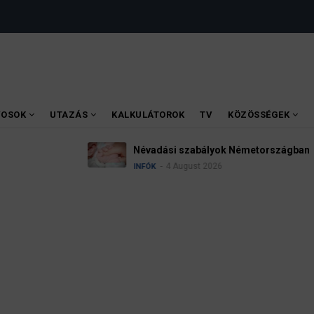
VOSOK
UTAZÁS
KALKULÁTOROK
TV
KÖZÖSSÉGEK
Ügyvédek, bírák és üg
kellene vizsgálnia egy 
3 August 2026
HÍREK