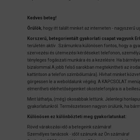
Kedves beteg!
Örülök
, hogy itt talált minket az interneten - nagyszerű u
Korszerű, betegorientált gyakorlati csapat vagyunk E
területén aktív . Számunkra különösen fontos, hogy a gy
szervezési és ütemezési kérdéseket telefonon, személyzet
tényleges fogászati ​​munkára és a kezelésre. Ha bármily
bizalommal.A jobb felső sarokban megtekintheti az iroda
kattintson a telefon szimbólumára). Hívhat minket közvet
görgessen le a weboldalunk végéig. A KAPCSOLAT menüpon
elmentheti elérhetőségeinket okostelefonjára is a beille
Mint láthatja, (még) okosabbak lettünk. Jelenlegi honlap
gyakorlatunkról. Természetesen nagyon örülünk, ha bármi
Különösen ez különbözteti meg gyakorlatunkat:
Rövid várakozási idő a betegeink számára!
Személyes tanácsok - időt szánunk az Ön számára!