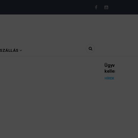
SZÁLLÁS
yészek szerint a német politikának mielőbb meg
pártbetiltási eljárás elindítását.