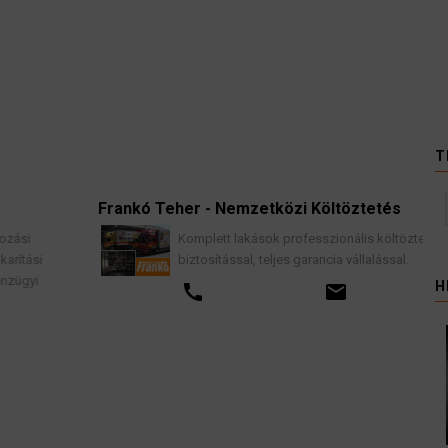
T
Frankó Teher - Nemzetközi Költöztetés
K
Komplett lakások professzionális költöztetése
biztosítással, teljes garancia vállalással.
H
call
email