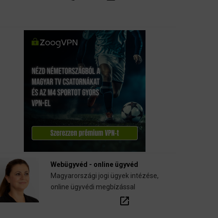
Webügyvéd - online ügyvéd
Magyarországi jogi ügyek intézése,
online ügyvédi megbízással
open_in_new