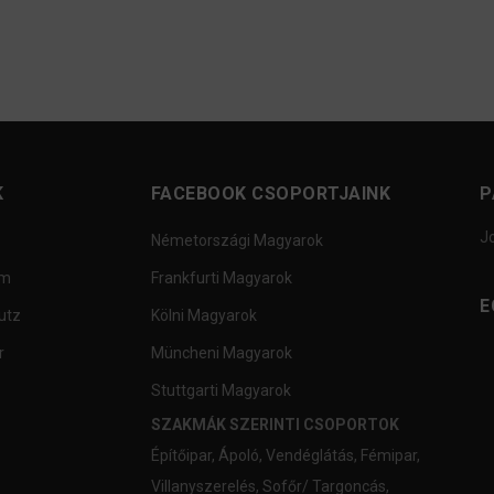
K
FACEBOOK CSOPORTJAINK
P
J
Németországi Magyarok
um
Frankfurti Magyarok
E
utz
Kölni Magyarok
r
Müncheni Magyarok
Stuttgarti Magyarok
SZAKMÁK SZERINTI CSOPORTOK
Építőipar
,
Ápoló
,
Vendéglátás
,
Fémipar
,
Villanyszerelés
,
Sofőr/ Targoncás
,