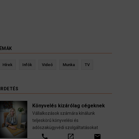
ÉMÁK
evin Ressler biztosítási szakértő
Langó S
Hírek
Infók
Videó
Munka
TV
Gépjármű-, jogvédelmi-, felelősség-, baleset-,
nyugdíj-, fogászati biztosítások.
IRDETÉS
call
open_in_new
email
Könyvelés kizárólag cégeknek
Vállalkozások számára kínálunk
teljeskörű könyvelési és
adószakügyvédi szolgáltatásokat
call
open_in_new
email