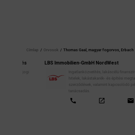
Címlap
/
Orvosok
/
Thomas Gaal, magyar fogorvos, Erbach
Morzsa
elés
LBS Immobilien-GmbH NordWest
s, jogi
Ingatlanközvetítés, lakáscélú finanszírozási
hitelek, lakástakarék- és építési megtakarítási
szerződések, valamint kapcsolódó pénzügyi
tanácsadás.
call
open_in_new
email