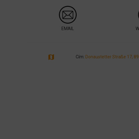
EMAIL
W
map
Cím:
Donaustetter Straße 17, 8