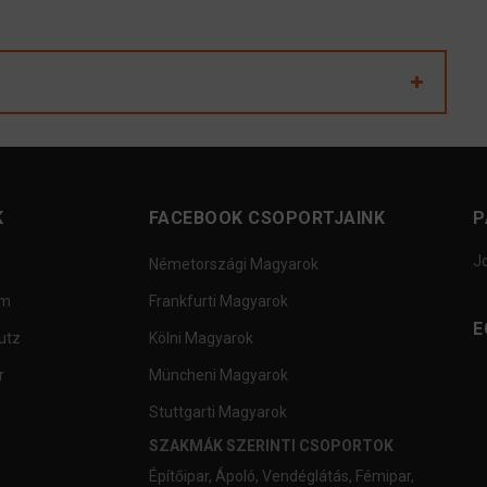
K
FACEBOOK CSOPORTJAINK
P
J
Németországi Magyarok
um
Frankfurti Magyarok
E
utz
Kölni Magyarok
r
Müncheni Magyarok
Stuttgarti Magyarok
SZAKMÁK SZERINTI CSOPORTOK
Építőipar
,
Ápoló
,
Vendéglátás
,
Fémipar
,