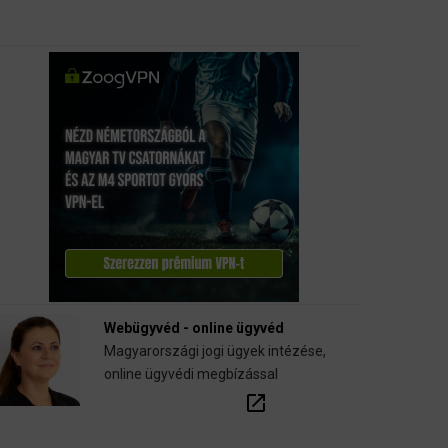
Webügyvéd - online ügyvéd
Magyarországi jogi ügyek intézése,
online ügyvédi megbízással
open_in_new