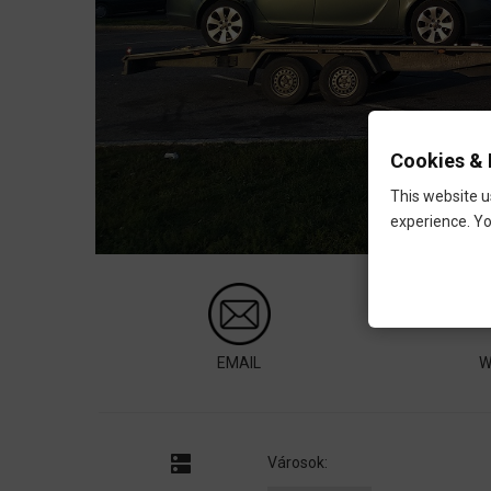
Cookies & 
This website u
experience. Yo
EMAIL
W
dns
Városok: