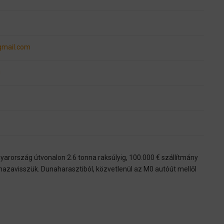
gmail.com
u
rország útvonalon 2.6 tonna raksúlyig, 100.000 € szállítmány
l hazavisszük. Dunaharasztiból, közvetlenül az M0 autóút mellől