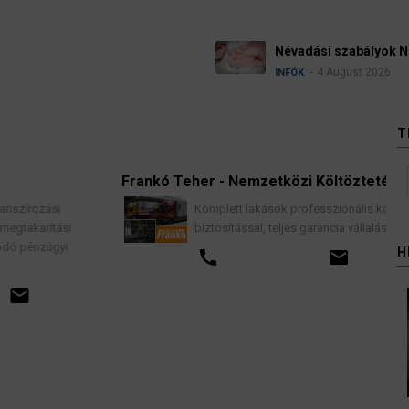
Ügyvédek, bírák és
kellene vizsgálnia e
3 August 2026
HÍREK
T
Frankó Teher - Nemzetközi Költöztetés
K
Komplett lakások professzionális költöztetése
biztosítással, teljes garancia vállalással.
H
call
email