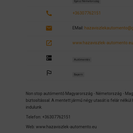
Egész Németország
call
+36307762151
email
EMail:
hazaviszlekautomento@
open_in_new
www.hazaviszlek-automento.e
dns
Autómentés
outlined_flag
Bayern
Non stop autómentő Magyarország - Németország - Magya
biztosítással. A mentett jármű négy utasát is felár nélkü
indulunk.
Telefon: +36307762151
Web: www.hazaviszlek-automento.eu