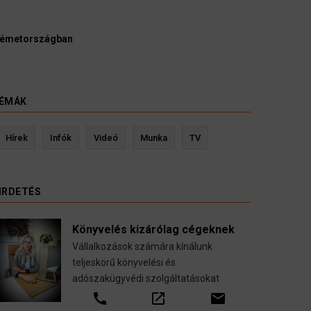
 ügyészek szerint a német politikának mielőbb meg
gy pártbetiltási eljárás elindítását.
ÉMÁK
evin Ressler biztosítási szakértő
Langó S
Hírek
Infók
Videó
Munka
TV
Gépjármű-, jogvédelmi-, felelősség-, baleset-,
nyugdíj-, fogászati biztosítások.
IRDETÉS
call
open_in_new
email
Könyvelés kizárólag cégeknek
Vállalkozások számára kínálunk
teljeskörű könyvelési és
adószakügyvédi szolgáltatásokat
call
open_in_new
email