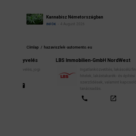
Névadási szabályok Németországban
4 August 2026
INFÓK
Címlap
/
hazaviszlek-automento.eu
Morzsa
elés
LBS Immobilien-GmbH NordWest
s, jogi
Ingatlanközvetítés, lakáscélú finanszírozási
hitelek, lakástakarék- és építési megtakarítási
szerződések, valamint kapcsolódó pénzügyi
tanácsadás.
call
open_in_new
email