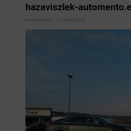
hazaviszlek-automento.
9 January 2020
hazaviszlek-au…