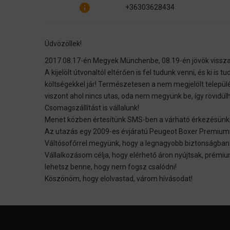
info
+36303628434
Üdvözöllek!
2017.08.17-én Megyek Münchenbe, 08.19-én jövök vissza
A kijelölt útvonaltól eltérően is fel tudunk venni, és ki is tu
költségekkel jár! Természetesen a nem megjelölt települé
viszont ahol nincs utas, oda nem megyünk be, így rövidül
Csomagszállítást is vállalunk!
Menet közben értesítünk SMS-ben a várható érkezésünkről
Az utazás egy 2009-es évjáratú Peugeot Boxer Premiummal
Váltósofőrrel megyünk, hogy a legnagyobb biztonságban 
Vállalkozásom célja, hogy elérhető áron nyújtsak, prémium
lehetsz benne, hogy nem fogsz csalódni!
Köszönöm, hogy elolvastad, várom hívásodat!