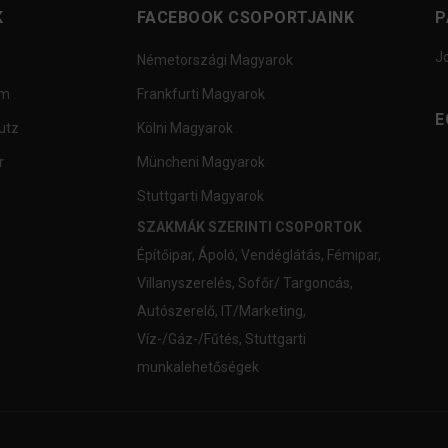
K
FACEBOOK CSOPORTJAINK
P
J
Németországi Magyarok
um
Frankfurti Magyarok
E
utz
Kölni Magyarok
r
Müncheni Magyarok
Stuttgarti Magyarok
SZAKMÁK SZERINTI CSOPORTOK
Építőipar
,
Ápoló
,
Vendéglátás
,
Fémipar
,
Villanyszerelés
,
Sofőr/ Targoncás
,
Autószerelő
,
IT/Marketing
,
Víz-/Gáz-/Fűtés
,
Stuttgarti
munkalehetőségek