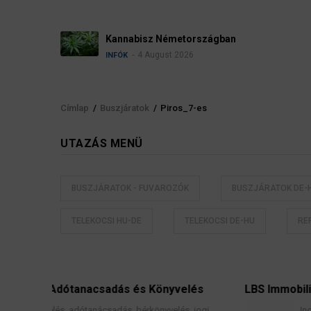
Kannabisz Németországban
4 August 2026
INFÓK
Címlap
/
Buszjáratok
/
Piros_7-es
Morzsa
UTAZÁS MENÜ
BUSZJÁRATOK - FUVAROZÓK
BUSZJÁRATOK DE-
TELEKOCSI HU-DE
TELEKOCSI DE-HU
RE
 és Könyvelés
LBS Immobilien-GmbH NordWest
 bérkönyvelés, jogi
Ingatlanközvetítés, lakáscélú finans