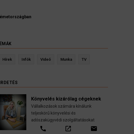
Ügyvé
országban
kellen
HÍREK
ÉMÁK
Hírek
Infók
Videó
Munka
TV
IRDETÉS
Könyvelés kizárólag cégeknek
Vállalkozások számára kínálunk
teljeskörű könyvelési és
adószakügyvédi szolgáltatásokat
Kevin Ressler biztosítási szakértő
call
open_in_new
email
ése
Gépjármű-, jogvédelmi-, felelősség-, baleset-,