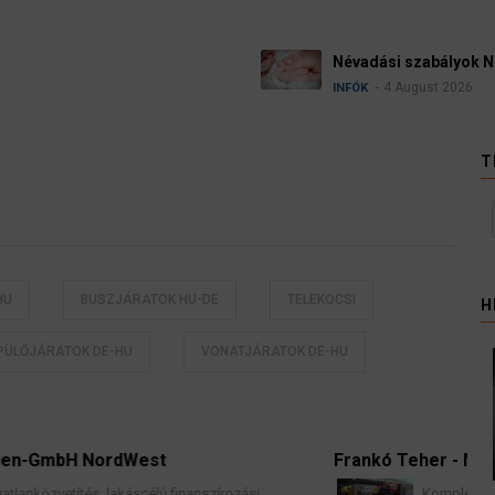
Névadási szabályok Német
4 August 2026
INFÓK
T
HU
BUSZJÁRATOK HU-DE
TELEKOCSI
H
PÜLŐJÁRATOK DE-HU
VONATJÁRATOK DE-HU
Frankó Teher - Nemzetközi Költöztetés
zírozási
Komplett lakások professzionális költöztet