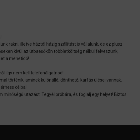
!
dunk rakni, illetve háztól házig szállítást is vállalunk, de ez plusz
seken kívül az útbaesőkön többletköltség nélkül felveszünk,
het a menetidő!
, így nem kell telefonálgatnod!
 történik, aminek különálló, dönthető, karfás ülései vannak.
érhess célba!
 minőségű utazást. Tegyél próbára, és foglalj egy helyet! Biztos