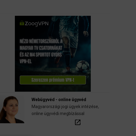
nyugdíj-, fogászati biztosítások.
call
open_in_new
email
Webügyvéd - online ügyvéd
Magyarországi jogi ügyek intézése,
online ügyvédi megbízással
open_in_new