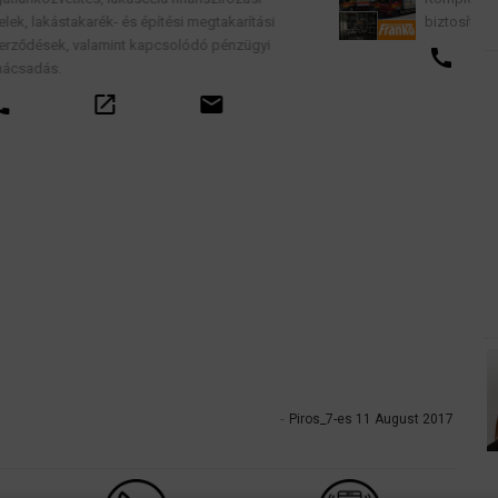
gtakarítási
biztosítással, teljes garancia vállalással.
 pénzügyi
call
email
ail
Piros_7-es 11 August 2017