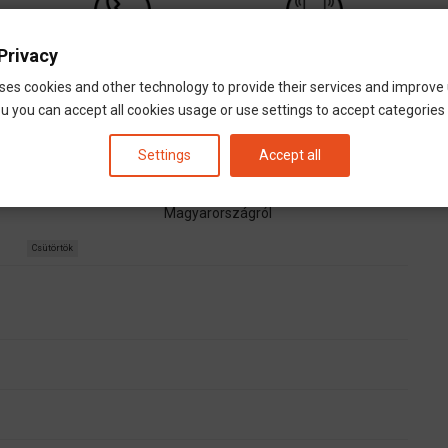
Privacy
HÍVÁS
MOBIL
ses cookies and other technology to provide their services and improve
u you can accept all cookies usage or use settings to accept categories i
MAGYARORSZÁG
Pécs
Dombóvár
Siofók
Veszprém
Székesfehérvár
Budapest
Győr
Settings
Accept all
INDULÁS
Magyarországról
Csütörtök