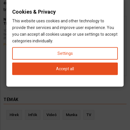
én. Kis kitérő lehetséges, rugalmasak vagyunk! Kapcsolat: d-
transport@freemail.hu, +36-30/ 599-61-55.
Cookies & Privacy
NÉMET
This website uses cookies and other technology to
TRANSPORT
Csomagszállítás
provide their services and improve user experience. You
10
Németországban működő vállalkozások, vál
September
you can accept all cookies usage or use settings to accept
2013
lalkozással kapcsolatos magyar termékek/á
categories individually.
Permalink
ruk rendszeres szállítását is vállaljuk kedve
ző áron!
Settings
A hozzászóláshoz
és
REGISZTRÁCIÓ
BEJEL
Accept all
szükséges
ENTKEZÉS
TÉMÁK
Hírek
Infók
Videó
Munka
TV