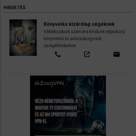
HIRDETÉS
Könyvelés kizárólag cégeknek
Vállalkozások számára kínálunk teljeskörű
könyvelési és adószakügyvédi
szolgáltatásokat
call
open_in_new
email