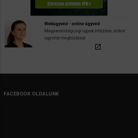
Webügyvéd - online ügyvéd
Magyarországi jogi ügyek intézése, online
ügyvédi megbízással
open_in_new
FACEBOOK OLDALUNK