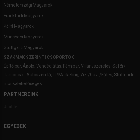
Németországi Magyarok
Frankfurti Magyarok
Kölni Magyarok
Müncheni Magyarok
Stuttgarti Magyarok
SZAKMÁK SZERINTI CSOPORTOK
Építőipar
,
Ápoló
,
Vendéglátás
,
Fémipar
,
Villanyszerelés
,
Sofőr/
Targoncás
,
Autószerelő
,
IT/Marketing
,
Víz-/Gáz-/Fűtés
,
Stuttgarti
munkalehetőségek
PARTNEREINK
Jooble
EGYEBEK