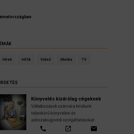
Németországban
ÉMÁK
Kevin Ressler biztosítási szakértő
Hírek
Infók
Videó
Munka
TV
etése
Gépjármű-, jogvédelmi-, felelősség-, baleset-,
nyugdíj-, fogászati biztosítások.
IRDETÉS
call
open_in_new
email
Könyvelés kizárólag cégeknek
Vállalkozások számára kínálunk
teljeskörű könyvelési és
adószakügyvédi szolgáltatásokat
call
open_in_new
email