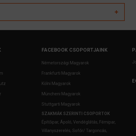
K
FACEBOOK CSOPORTJAINK
P
J
Németországi Magyarok
um
Frankfurti Magyarok
E
utz
Kölni Magyarok
r
Müncheni Magyarok
Stuttgarti Magyarok
SZAKMÁK SZERINTI CSOPORTOK
Építőipar
,
Ápoló
,
Vendéglátás
,
Fémipar
,
Villanyszerelés
,
Sofőr/ Targoncás
,