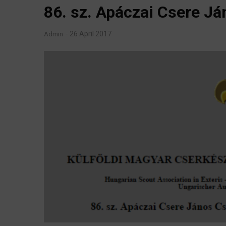
86. sz. Apáczai Csere Já
26 April 2017
Admin