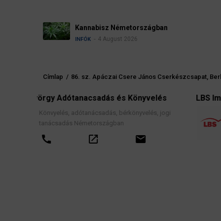
Kannabisz Németországban
4 August 2026
INFÓK
Címlap
/
86. sz. Apáczai Csere János Cserkészcsapat, Berl
Morzsa
s és Könyvelés
LBS Immobilien-GmbH NordWest
s, bérkönyvelés, jogi
Ingatlanközvetítés, lakáscélú fin
ágban
hitelek, lakástakarék- és építési 
szerződések, valamint kapcsoló
email
tanácsadás.
call
open_in_new