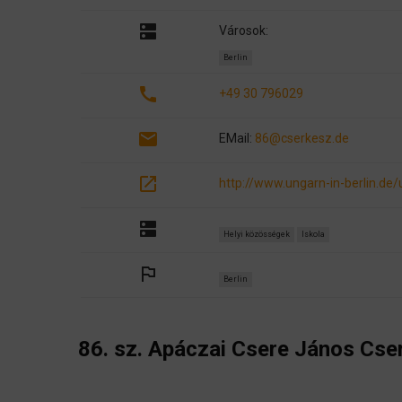
dns
Városok:
Berlin
call
+49 30 796029
email
EMail:
86@cserkesz.de
open_in_new
http://www.ungarn-in-berlin.de
dns
Helyi közösségek
Iskola
outlined_flag
Berlin
86. sz. Apáczai Csere János Cse