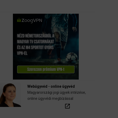
Webügyvéd - online ügyvéd
Magyarországi jogi ügyek intézése,
online ügyvédi megbízással
open_in_new