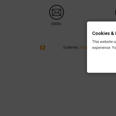
EMAIL
W
Cookies & 
This website u
map
Székhely:
Götzstr. 65 , 12099 B
experience. Yo