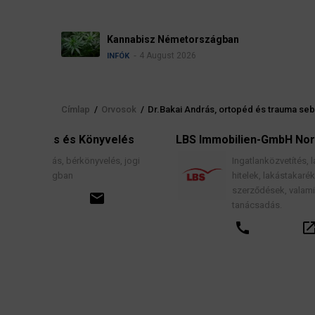
Névadási szabályo
4 August 2026
INFÓK
Címlap
/
Orvosok
/
Dr.Bakai András, ortopéd és trauma se
Morzsa
nyvelés
LBS Immobilien-GmbH NordWest
velés, jogi
Ingatlanközvetítés, lakáscélú finanszírozási
hitelek, lakástakarék- és építési megtakarítá
szerződések, valamint kapcsolódó pénzügy
ail
tanácsadás.
call
open_in_new
email