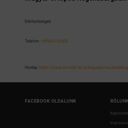
Elérhetőségek:
Telefon:
+49940193300
Honlap:
https://www.doctolib.de/orthopadie/neutraublin
FACEBOOK OLDALUNK
RÓLUN
Kapcsolat
Impress