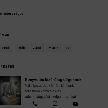
Ügyvédek, bírák és ügyészek szerint a német politikának mielőb
kellene vizsgálnia egy pártbetiltási eljárás elindítását.
3 August 2026
HÍREK
ÉMÁK
Kevin Ressler biztosítási szakértő
Lang
Hírek
Infók
Videó
Munka
TV
Gépjármű-, jogvédelmi-, felelősség-, baleset-,
nyugdíj-, fogászati biztosítások.
IRDETÉS
call
open_in_new
email
Könyvelés kizárólag cégeknek
Vállalkozások számára kínálunk
teljeskörű könyvelési és
adószakügyvédi szolgáltatásokat
call
open_in_new
email