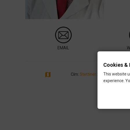
EMAIL
W
Cookies & 
map
This website u
Cím:
Stettiner Strasse 1a, Reg
experience. Yo