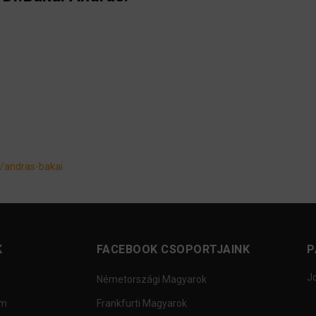
g/andras-bakai
K
FACEBOOK CSOPORTJAINK
P
J
Németországi Magyarok
um
Frankfurti Magyarok