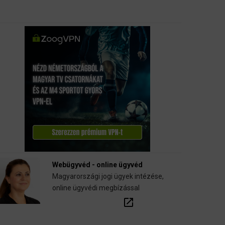
Webügyvéd - online ügyvéd
Magyarországi jogi ügyek intézése,
online ügyvédi megbízással
open_in_new