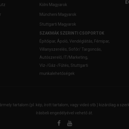
E
utz
Kölni Magyarok
r
Müncheni Magyarok
Stuttgarti Magyarok
SZAKMÁK SZERINTI CSOPORTOK
Építőipar
,
Ápoló
,
Vendéglátás
,
Fémipar
,
Villanyszerelés
,
Sofőr/ Targoncás
,
Autószerelő
,
IT/Marketing
,
Víz-/Gáz-/Fűtés
,
Stuttgarti
munkalehetőségek
ármely tartalom (pl. kép, írott tartalom, vagy videó stb.) kizárólag a sz
írásbeli engedélyével vehető át.