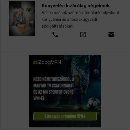
Könyvelés kizárólag cégeknek
Vállalkozások számára kínálunk teljeskörű
könyvelési és adószakügyvédi
szolgáltatásokat
call
open_in_new
email