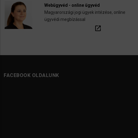
Webügyvéd - online ügyvéd
Magyarországi jogi ügyek intézése, online
ügyvédi megbízással
open_in_new
FACEBOOK OLDALUNK