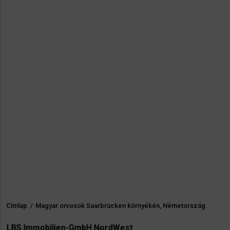
Címlap
/
Magyar orvosok Saarbrücken környékén, Németország
Morzsa
LBS Immobilien-GmbH NordWest