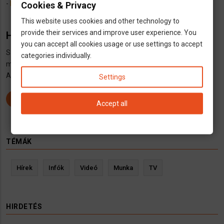
-
Magyar állatorvos Saarbrückenben
Cookies & Privacy
This website uses cookies and other technology to
provide their services and improve user experience. You
Hogyan kerülhetsz a listára?
you can accept all cookies usage or use settings to accept
Szeretnél felkerülni a listára?
Regisztrálj ITT
,
jelentkezz be ITT
,
categories individually.
majd iktasd
be hirdetését ITT
A hirdetés ingyenes.
Settings
REGISZTRÁLJ
Accept all
TÉMÁK
Hírek
Infók
Videó
Munka
TV
HIRDETÉS