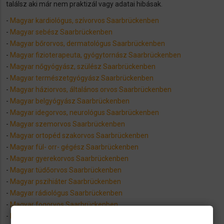
találsz aki már nem praktizál vagy adatai hibásak.
-
Magyar kardiológus, szívorvos Saarbrückenben
-
Magyar sebész Saarbrückenben
-
Magyar bőrorvos, dermatológus Saarbrückenben
-
Magyar fizioterapeuta, gyógytornász Saarbrückenben
-
Magyar nőgyógyász, szülész Saarbrückenben
-
Magyar természetgyógyász Saarbrückenben
-
Magyar háziorvos, általános orvos Saarbrückenben
-
Magyar belgyógyász Saarbrückenben
-
Magyar idegorvos, neurológus Saarbrückenben
-
Magyar szemorvos Saarbrückenben
-
Magyar ortopéd szakorvos Saarbrückenben
-
Magyar fül- orr- gégész Saarbrückenben
-
Magyar gyerekorvos Saarbrückenben
-
Magyar tüdőorvos Saarbrückenben
-
Magyar pszihiáter Saarbrückenben
-
Magyar rádiológus Saarbrückenben
-
Magyar fogorvos Saarbrückenben
-
Magyar urológus Saarbrückenben