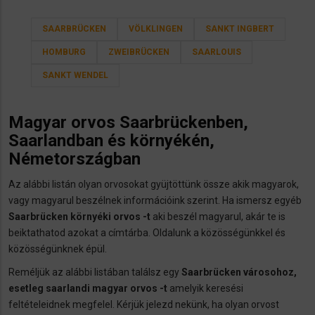
SAARBRÜCKEN
VÖLKLINGEN
SANKT INGBERT
HOMBURG
ZWEIBRÜCKEN
SAARLOUIS
SANKT WENDEL
Magyar orvos Saarbrückenben,
Saarlandban és környékén,
Németországban
Az alábbi listán olyan orvosokat gyüjtöttünk össze akik magyarok,
vagy magyarul beszélnek információink szerint. Ha ismersz egyéb
Saarbrücken
környéki orvos -t
aki beszél magyarul, akár te is
beiktathatod azokat a címtárba. Oldalunk a közösségünkkel és
közösségünknek épül.
Reméljük az alábbi listában találsz egy
Saarbrücken
városohoz,
esetleg saarlandi
magyar orvos -t
amelyik keresési
feltételeidnek megfelel. Kérjük jelezd nekünk, ha olyan orvost