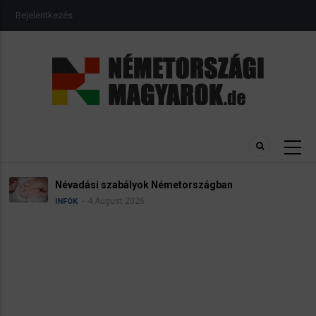
Ugrás
USER
Bejelentkezés
a
ACCOUNT
MENU
tartalomra
Névadási szabályok Németországban
4 August 2026
INFÓK