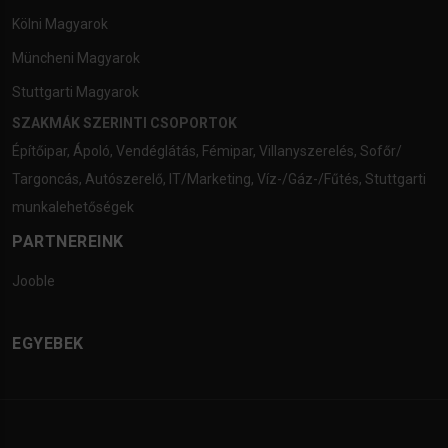
Kölni Magyarok
Müncheni Magyarok
Stuttgarti Magyarok
SZAKMÁK SZERINTI CSOPORTOK
Építőipar
,
Ápoló
,
Vendéglátás
,
Fémipar
,
Villanyszerelés
,
Sofőr/
Targoncás
,
Autószerelő
,
IT/Marketing
,
Víz-/Gáz-/Fűtés
,
Stuttgarti
munkalehetőségek
PARTNEREINK
Jooble
EGYEBEK