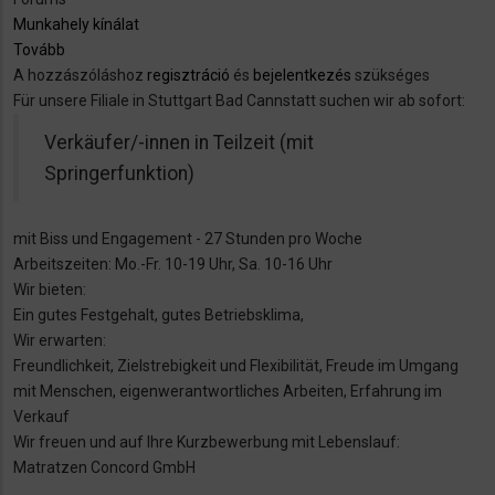
Munkahely kínálat
Tovább
(Verkäufer/-
A hozzászóláshoz
innen
regisztráció
és
bejelentkezés
szükséges
Für unsere Filiale in Stuttgart Bad Cannstatt suchen wir ab sofort:
in
Teilzeit
Verkäufer/-innen in Teilzeit (mit
(mit
Springerfunktion)
Springerfunktion))
mit Biss und Engagement - 27 Stunden pro Woche
Arbeitszeiten: Mo.-Fr. 10-19 Uhr, Sa. 10-16 Uhr
Wir bieten:
Ein gutes Festgehalt, gutes Betriebsklima,
Wir erwarten:
Freundlichkeit, Zielstrebigkeit und Flexibilität, Freude im Umgang
mit Menschen, eigenwerantwortliches Arbeiten, Erfahrung im
Verkauf
Wir freuen und auf Ihre Kurzbewerbung mit Lebenslauf:
Matratzen Concord GmbH