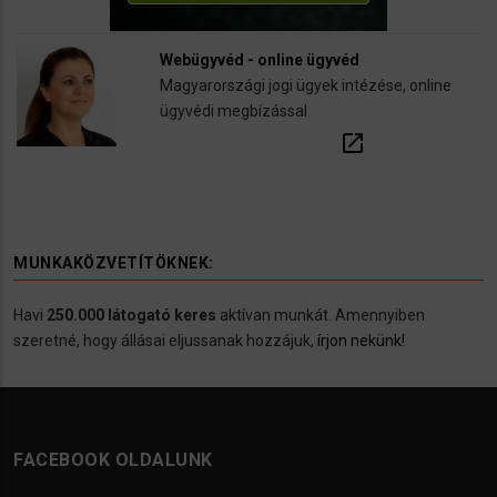
Webügyvéd - online ügyvéd
Magyarországi jogi ügyek intézése, online
ügyvédi megbízással
open_in_new
MUNKAKÖZVETÍTÖKNEK:
Havi
250.000 látogató keres
aktívan munkát. Amennyiben
szeretné, hogy állásai eljussanak hozzájuk,
írjon nekünk!
FACEBOOK OLDALUNK