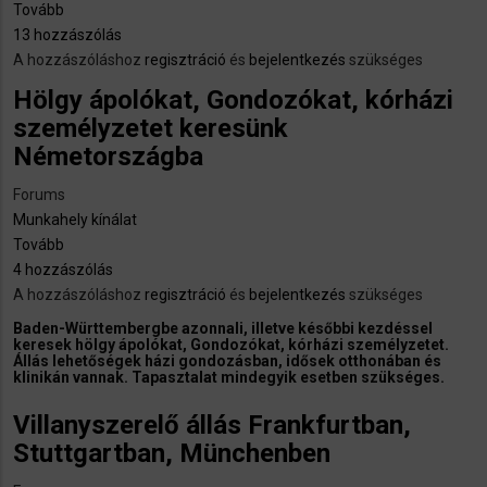
Tovább
(Németországba
13 hozzászólás
szakácsot
A hozzászóláshoz
keresnek!
regisztráció
és
bejelentkezés
szükséges
A
Hölgy ápolókat, Gondozókat, kórházi
szállás
személyzetet keresünk
megoldható,
Németországba
nyelvtudás
előny!
Forums
Ha
Munkahely kínálat
valakit
Tovább
(Hölgy
érdekel,
4 hozzászólás
ápolókat,
privátban
A hozzászóláshoz
Gondozókat,
regisztráció
és
bejelentkezés
szükséges
jelentkezzen!
kórházi
Baden-Württembergbe azonnali, illetve későbbi kezdéssel
:))
keresek hölgy ápolókat, Gondozókat, kórházi személyzetet.
személyzetet
Állás lehetőségek házi gondozásban, idősek otthonában és
keresünk
klinikán vannak. Tapasztalat mindegyik esetben szükséges.
Németországba)
Villanyszerelő állás Frankfurtban,
Stuttgartban, Münchenben