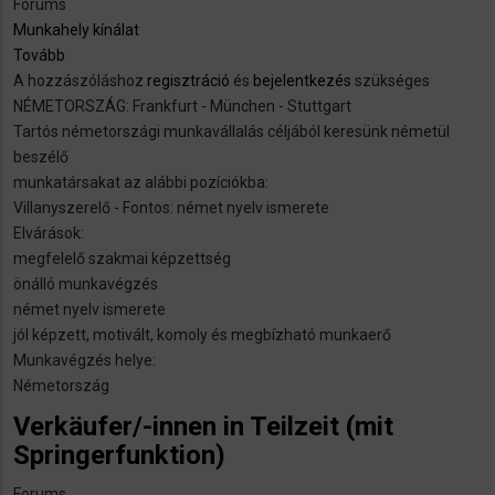
Forums
Munkahely kínálat
Tovább
(Villanyszerelő
A hozzászóláshoz
állás
regisztráció
és
bejelentkezés
szükséges
NÉMETORSZÁG: Frankfurt - München - Stuttgart
Frankfurtban,
Tartós németországi munkavállalás céljából keresünk németül
Stuttgartban,
beszélő
Münchenben)
munkatársakat az alábbi pozíciókba:
Villanyszerelő - Fontos: német nyelv ismerete
Elvárások:
megfelelő szakmai képzettség
önálló munkavégzés
német nyelv ismerete
jól képzett, motivált, komoly és megbízható munkaerő
Munkavégzés helye:
Németország
Verkäufer/-innen in Teilzeit (mit
Springerfunktion)
Forums