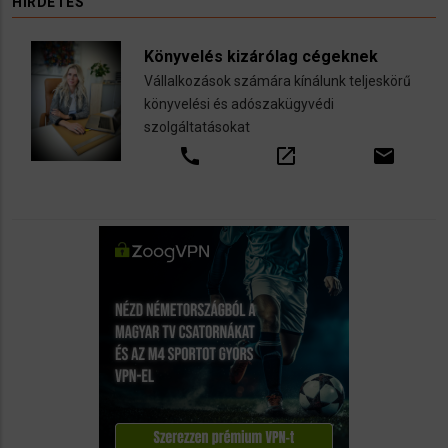
HIRDETÉS
Könyvelés kizárólag cégeknek
Vállalkozások számára kínálunk teljeskörű
könyvelési és adószakügyvédi
szolgáltatásokat
call
open_in_new
email