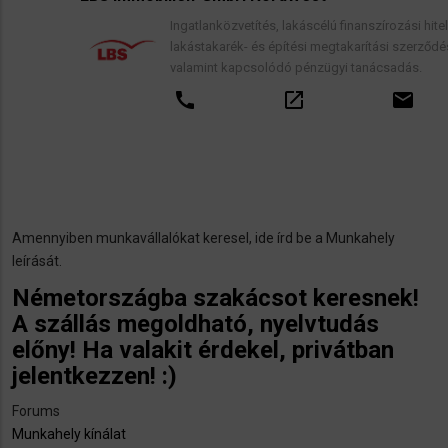
Ingatlanközvetítés, lakáscélú finanszírozási hitelek,
lakástakarék- és építési megtakarítási szerződések,
valamint kapcsolódó pénzügyi tanácsadás.
call
open_in_new
email
Amennyiben munkavállalókat keresel, ide írd be a Munkahely
leírását.
Németországba szakácsot keresnek!
A szállás megoldható, nyelvtudás
előny! Ha valakit érdekel, privátban
jelentkezzen! :)
Forums
Munkahely kínálat