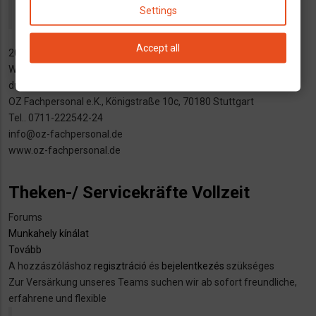
Gesundheits- und Krenkenpfleger-/in
Settings
Accept all
2000 € Netto im Monat
Wir freuen uns auf deine Bewerbung, damit du das verdienst, was
du verdienst hast.
OZ Fachpersonal e.K., Königstraße 10c, 70180 Stuttgart
Tel.. 0711-222542-24
info@oz-fachpersonal.de
www.oz-fachpersonal.de
Theken-/ Servicekräfte Vollzeit
Forums
Munkahely kínálat
Tovább
(Theken-/
A hozzászóláshoz
Servicekräfte
regisztráció
és
bejelentkezés
szükséges
Zur Versärkung unseres Teams suchen wir ab sofort freundliche,
Vollzeit)
erfahrene und flexible