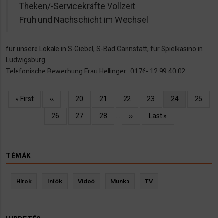
Theken/-Servicekräfte Vollzeit
Früh und Nachschicht im Wechsel
für unsere Lokale in S-Giebel, S-Bad Cannstatt, für Spielkasino in
Ludwigsburg
Telefonische Bewerbung Frau Hellinger : 0176- 12 99 40 02
Oldalszámozás
Első
« First
Előző
‹‹
…
Oldal
20
Oldal
21
Oldal
22
Oldal
23
Jelenlegi
24
Oldal
25
oldal
oldal
oldal
Oldal
26
Oldal
27
Oldal
28
…
Következő
››
Utolsó
Last »
oldal
oldal
TÉMÁK
Hírek
Infók
Videó
Munka
TV