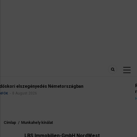
Robbanóanyaggal felszerelt drónt találtak a lipc
reptéren
5 August 2026
HÍREK
INFÓK
Címlap
/
Munkahely kínálat
Morzsa
LBS Immobilien-GmbH NordWest