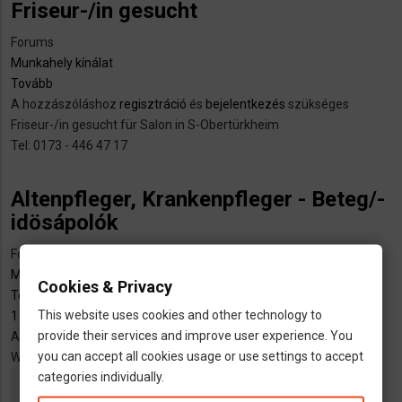
Friseur-/in gesucht
Forums
Munkahely kínálat
Tovább
(Friseur-/in
A hozzászóláshoz
gesucht)
regisztráció
és
bejelentkezés
szükséges
Friseur-/in gesucht für Salon in S-Obertürkheim
Tel: 0173 - 446 47 17
Altenpfleger, Krankenpfleger - Beteg/-
idösápolók
Forums
Munkahely kínálat
Cookies & Privacy
Tovább
(Altenpfleger,
This website uses cookies and other technology to
1 hozzászólás
Krankenpfleger
provide their services and improve user experience. You
A hozzászóláshoz
-
regisztráció
és
bejelentkezés
szükséges
you can accept all cookies usage or use settings to accept
Wir suchen Dich
Beteg/-
categories individually.
idösápolók)
Exam. Altenpfleger-/in