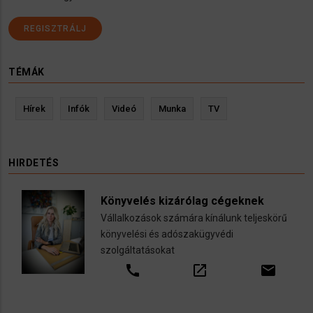
REGISZTRÁLJ
TÉMÁK
Hírek
Infók
Videó
Munka
TV
HIRDETÉS
Könyvelés kizárólag cégeknek
Vállalkozások számára kínálunk teljeskörű
könyvelési és adószakügyvédi
szolgáltatásokat
call
open_in_new
email