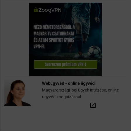
Webügyvéd - online ügyvéd
Magyarországi jogi ügyek intézése, online
ügyvédi megbízással
open_in_new