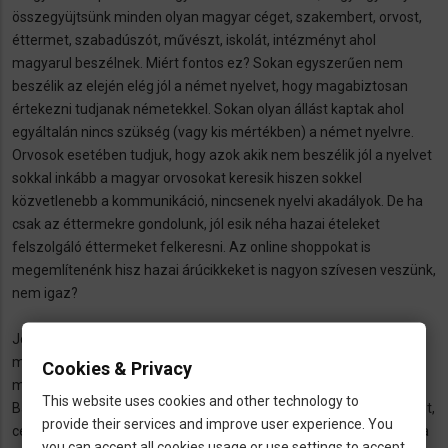
összegyüjtsünk minden olyan magyar céget, szakembert, orvost,
éttermet, szabadúszót, művészt, iskolát, intézményt ahol
magyarul beszélnek. Miért fontos ez? Sokan egyszerűen nem
beszélik az elején elég jól a német nyelvet, hogy magabiztosan
értekezni tudjanak németekkel. Sokan olyan állást kaptak ahol
egyáltalán nincs szükség (vagy kis mértékben) a német nyelvre.
Orvosok esetében tudjuk, hogy azok akik nem beszélik jól a nyelvet
sokkal inkább a magyar orvosokat keresik hiszen sokkel
közvetlenebb a kommunikáció, nincsenek nyelvi akadályok. De ha
csak az éttermekre gondolunk, jól esik néha hazai ételeket
felszolgáló éttermeket felkeresni. Az online shoppokat is
megemlítenénk hisz hazai árúcikkeket is nagyon szívesen veszünk,
nem igaz?
Jó, ha mindezt egy helyen, struktúrálva és kereshetően
megtalálunk. Így alakult (és folyamatosan bővül) a németországi
Cookies & Privacy
magyar címtár.
This website uses cookies and other technology to
Bárki bármikor ingyenesen regisztrálhat és beiktahat új bejegyzést,
provide their services and improve user experience. You
céget, vállalkozást, orvost vagy intézményt. Mi ezzel szeretnénk a
you can accept all cookies usage or use settings to accept