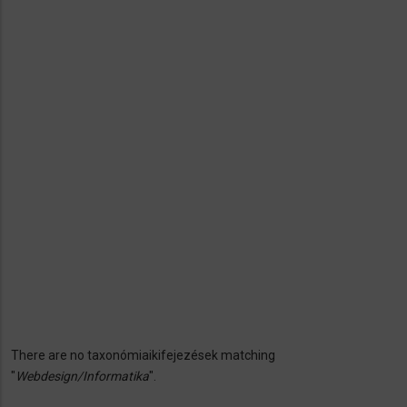
There are no taxonómiaikifejezések matching
Hibaüzenet
"
Webdesign/Informatika
".