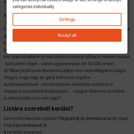
magyar vállalkozásokat segíteni.
categories individually.
A leg nagyobb érdekeltséget a következő kategóriák élvezik:
Settings
- könyvelők ls adótanácsadók - hiszen amikor pénzről van szó,
fontos hogy anyanyelvünkön értekezzünk - ügyvédek - sajnos azok
Accept all
akik nem beszélik a német nyelvet sokkal inkább kerülnek olyen
helyzetbe, hogy ügyvédre legyen szükségük - fordítók és
tolmácsok - természetesen sok olyan irat van amit fordítani kell.
Bár csak ne kellene és nemzetküzi iratokat állitna ki minden hivatal!
- költöztető cégek - szinte ugyanannyian (kb 50.000 ember,
2018ban) költöznek Németországba mint visza Magyarországra.
Világos, hogy nagy az igény költözető cégekre... -
autókeresekdések - természetesen a kedvenc autónkat is
magyarul szeretnénk kiválasztani... - magyar éttermek és boltok -
jó néha hazait enni, nem igaz?
Listára szeretnél kerülni?
Szeretnél felkerülni a listára?
Regisztrálj itt
,
jelentkezz be itt
, majd
iktasd
be hirdetésed itt
.
A hirdetés ingyenes!