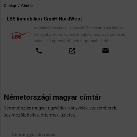
Címlap
/
Címtár
Morzsa
LBS Immobilien-GmbH NordWest
Ingatlanközvetítés, lakáscélú finanszírozási hitelek,
lakástakarék- és építési megtakarítási szerződések,
valamint kapcsolódó pénzügyi tanácsadás.
call
open_in_new
email
Németországi magyar címtár
Németországi magyar ügyvédek, könyvelők, szakemberek,
ügyintézők, boltok, éttermek, üzletek.
Címtár gyorskeresés