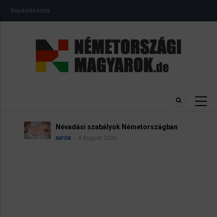
Ugrás
USER
Bejelentkezés
a
ACCOUNT
MENU
tartalomra
Névadási szabályok Németországban
4 August 2026
INFÓK