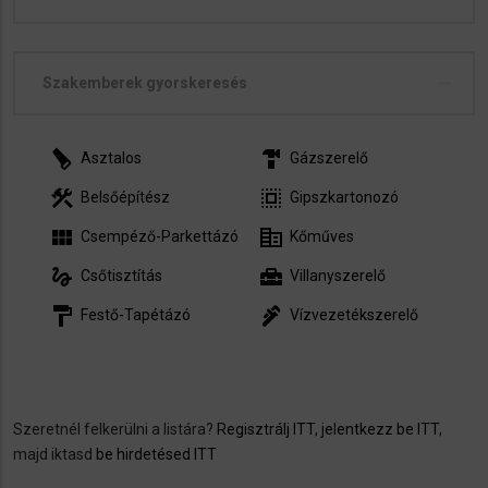
Szakemberek gyorskeresés
carpenter
hardware
Asztalos
Gázszerelő
construction
select_all
Belsőépítész
Gipszkartonozó
view_module
corporate_fare
Csempéző-Parkettázó
Kőműves
gesture
home_repair_service
Csőtisztítás
Villanyszerelő
format_paint
plumbing
Festő-Tapétázó
Vízvezetékszerelő
Szeretnél felkerülni a listára?
Regisztrálj ITT
,
jelentkezz be ITT
,
majd iktasd
be hirdetésed ITT