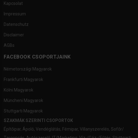
Kapcsolat
Impressum
Datenschutz
Disclaimer
AGBs
FACEBOOK CSOPORTJAINK
Németországi Magyarok
Frankfurti Magyarok
Kölni Magyarok
Müncheni Magyarok
Stuttgarti Magyarok
SZAKMÁK SZERINTI CSOPORTOK
Építőipar
,
Ápoló
,
Vendéglátás
,
Fémipar
,
Villanyszerelés
,
Sofőr/
Targoncás
,
Autószerelő
,
IT/Marketing
,
Víz-/Gáz-/Fűtés
,
Stuttgarti