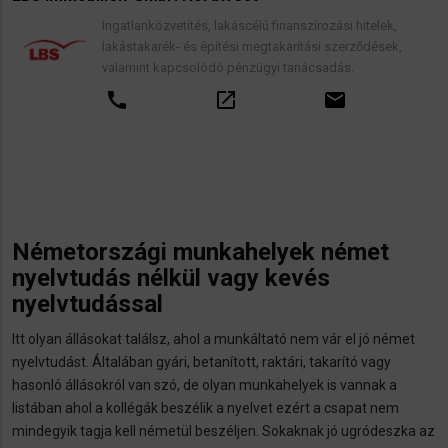
Ingatlanközvetítés, lakáscélú finanszírozási hitelek,
lakástakarék- és építési megtakarítási szerződések,
valamint kapcsolódó pénzügyi tanácsadás.
call
open_in_new
email
Németországi munkahelyek német
nyelvtudás nélkül vagy kevés
nyelvtudással
Itt olyan állásokat találsz, ahol a munkáltató nem vár el jó német
nyelvtudást. Általában gyári, betanított, raktári, takarító vagy
hasonló állásokról van szó, de olyan munkahelyek is vannak a
listában ahol a kollégák beszélik a nyelvet ezért a csapat nem
mindegyik tagja kell németül beszéljen. Sokaknak jó ugródeszka az