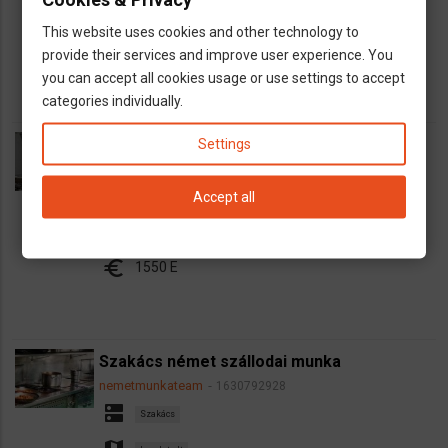
map
Fekete-erdő
This website uses cookies and other technology to
euro
1800 E
provide their services and improve user experience. You
you can accept all cookies usage or use settings to accept
categories individually.
Betonelem gyártó segédmunka
Settings
nemetmunkateam
1630965565
dns
Accept all
Építőipair állások
map
Szászoroszág
euro
1550 E
Szakács német szállodai munka
nemetmunkateam
1630792928
dns
Szakács