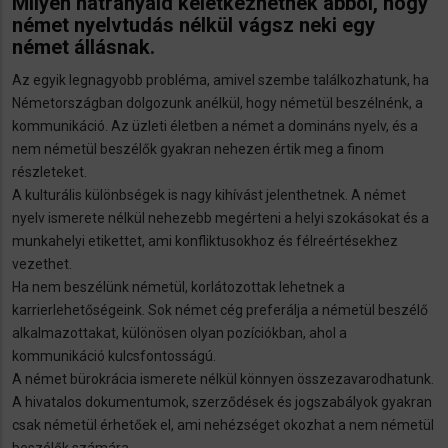
Milyen hátrányaid keletkezhetnek abból, hogy
német nyelvtudás nélkül vágsz neki egy
német állásnak.
Az egyik legnagyobb probléma, amivel szembe találkozhatunk, ha
Németországban dolgozunk anélkül, hogy németül beszélnénk, a
kommunikáció. Az üzleti életben a német a domináns nyelv, és a
nem németül beszélők gyakran nehezen értik meg a finom
részleteket.
A kulturális különbségek is nagy kihívást jelenthetnek. A német
nyelv ismerete nélkül nehezebb megérteni a helyi szokásokat és a
munkahelyi etikettet, ami konfliktusokhoz és félreértésekhez
vezethet.
Ha nem beszélünk németül, korlátozottak lehetnek a
karrierlehetőségeink. Sok német cég preferálja a németül beszélő
alkalmazottakat, különösen olyan pozíciókban, ahol a
kommunikáció kulcsfontosságú.
A német bürokrácia ismerete nélkül könnyen összezavarodhatunk.
A hivatalos dokumentumok, szerződések és jogszabályok gyakran
csak németül érhetőek el, ami nehézséget okozhat a nem németül