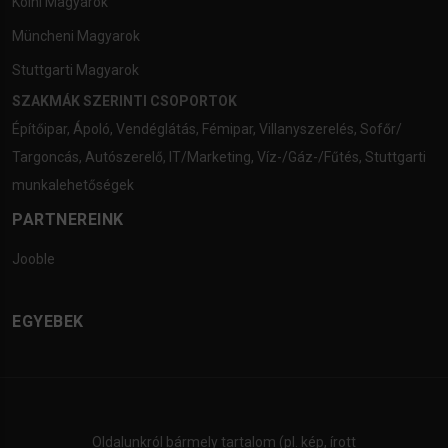
Kölni Magyarok
Müncheni Magyarok
Stuttgarti Magyarok
SZAKMÁK SZERINTI CSOPORTOK
Építőipar
,
Ápoló
,
Vendéglátás
,
Fémipar
,
Villanyszerelés
,
Sofőr/
Targoncás
,
Autószerelő
,
IT/Marketing
,
Víz-/Gáz-/Fűtés
,
Stuttgarti
munkalehetőségek
PARTNEREINK
Jooble
EGYEBEK
Oldalunkról bármely tartalom (pl. kép, írott