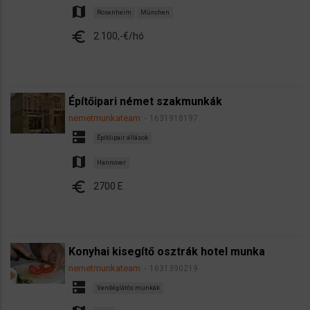
map
Rosenheim
München
euro
2.100,-€/hó
Építőipari német szakmunkák
nemetmunkateam
1631918197
dns
Építőipair állások
map
Hannover
euro
2700 E
Konyhai kisegítő osztrák hotel munka
nemetmunkateam
1631390219
dns
Vendéglátós munkák