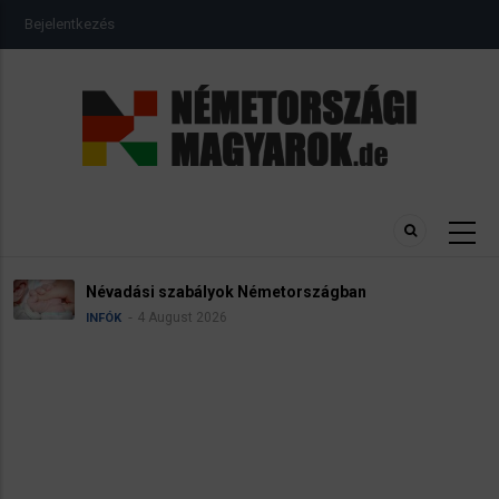
Ugrás
USER
Bejelentkezés
a
ACCOUNT
MENU
tartalomra
Névadási szabályok Németországban
4 August 2026
INFÓK