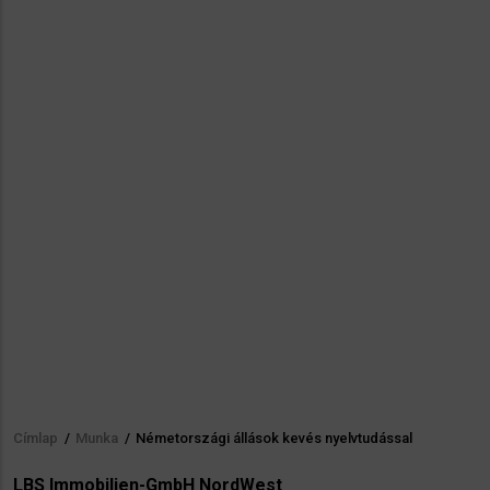
Címlap
/
Munka
/
Németországi állások kevés nyelvtudással
Morzsa
LBS Immobilien-GmbH NordWest