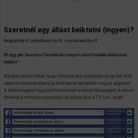
oldal
Szeretnél egy állást beiktatni (ingyen)?
Regisztrálj itt
,
jelentkezz be itt
, majd
iktasd be itt
.
Itt egy pár hasznos Facebook csoport ahol további állásokat
találsz:
Ajánljuk nektek tehát, hogy mihamarabb szánjatok rá egy-két órát
naponta nyelvtanulásra és kitartással tanuljátok meg az alapokat.
A többi magától fog jönni! Keressétek a német társaságot, a német
filmeket a német programokat és műsorokat a TV-ben...segít!