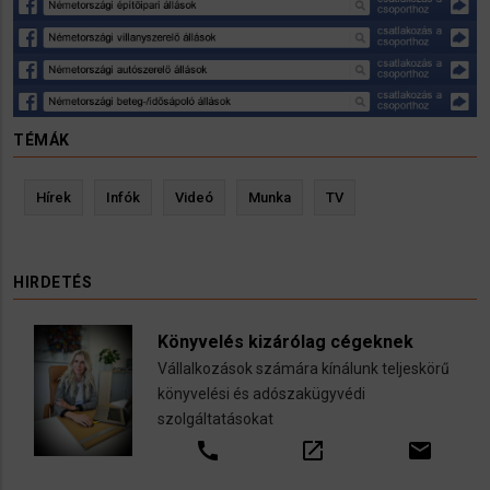
TÉMÁK
Hírek
Infók
Videó
Munka
TV
HIRDETÉS
Könyvelés kizárólag cégeknek
Vállalkozások számára kínálunk teljeskörű
könyvelési és adószakügyvédi
szolgáltatásokat
call
open_in_new
email