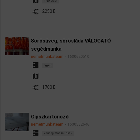
map
Ingolstadt
euro
2250 E
Sörösüveg, sörösláda VÁLOGATÓ
segédmunka
nemetmunkateam
1630620510
dns
Egyéb
map
euro
1700 E
Gipszkartonozó
nemetmunkateam
1630532646
dns
Vendéglátós munkák