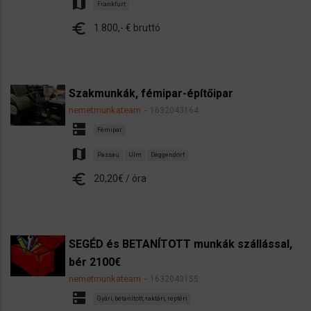
map
Frankfurt
euro
1.800,- € bruttó
Szakmunkák, fémipar-építőipar
nemetmunkateam
1632043164
dns
Fémipar
map
Passau
Ulm
Deggendorf
euro
20,20€ / óra
SEGÉD és BETANÍTOTT munkák szállással,
bér 2100€
nemetmunkateam
1632043155
dns
Gyári, betanított, raktári, reptéri