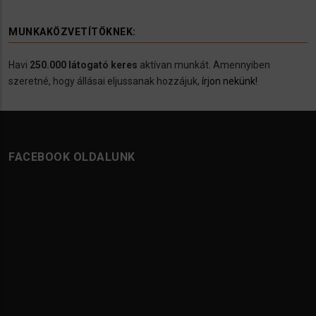
MUNKAKÖZVETÍTÖKNEK:
Havi
250.000 látogató keres
aktívan munkát. Amennyiben
szeretné, hogy állásai eljussanak hozzájuk,
írjon nekünk!
FACEBOOK OLDALUNK