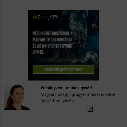
Webügyvéd - online ügyvéd
Magyarországi jogi ügyek intézése, online
ügyvédi megbízással
open_in_new