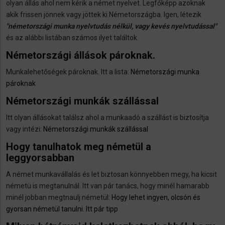
olyan állás ahol nem kérik a német nyelvet. Legfőképp azoknak
akik frissen jönnek vagy jöttek ki Németországba. Igen, létezik
"németországi munka nyelvtudás nélkül, vagy kevés nyelvtudással"
és az alábbi listában számos ilyet találtok.
Németországi állások pároknak.
Munkalehetőségek pároknak. Itt a lista:
Németországi munka
pároknak
Németországi munkák szállással
Itt olyan állásokat találsz ahol a munkaadó a szállást is biztosítja
vagy intézi:
Németországi munkák szállással
Hogy tanulhatok meg németül a
leggyorsabban
A német munkavállalás és let biztosan könnyebben megy, ha kicsit
németü is megtanulnál. Itt van pár tanács, hogy minél hamarabb
minél jobban megtnaulj németül:
Hogy lehet ingyen, olcsón és
gyorsan németül tanulni. Itt pár tipp