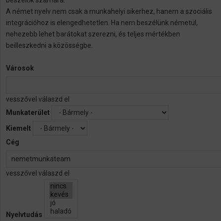
beszélők számára.
A német nyelv nem csak a munkahelyi sikerhez, hanem a szociális
integrációhoz is elengedhetetlen. Ha nem beszélünk németül,
nehezebb lehet barátokat szerezni, és teljes mértékben
beilleszkedni a közösségbe.
Városok
vesszővel válaszd el
Munkaterület
Kiemelt
Cég
vesszővel válaszd el
Nyelvtudás