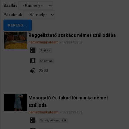
Szállás
Pároknak
Reggeliztető szakács német szállodába
nemetmunkateam
1633340353
dns
Szakács
map
Chiemsee
euro
2300
Mosogató és takarítói munka német
szálloda
nemetmunkateam
1632898452
dns
Vendéglátós munkák