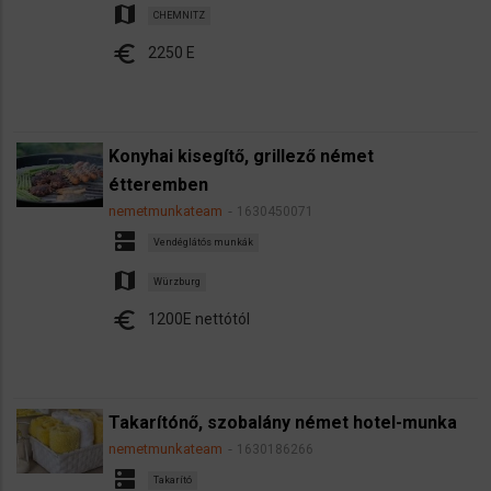
map
CHEMNITZ
euro
2250 E
Konyhai kisegítő, grillező német
étteremben
nemetmunkateam
1630450071
dns
Vendéglátós munkák
map
Würzburg
euro
1200E nettótól
Takarítónő, szobalány német hotel-munka
nemetmunkateam
1630186266
dns
Takarító