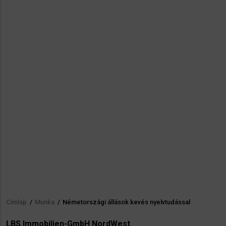
Címlap
/
Munka
/
Németországi állások kevés nyelvtudással
Morzsa
LBS Immobilien-GmbH NordWest