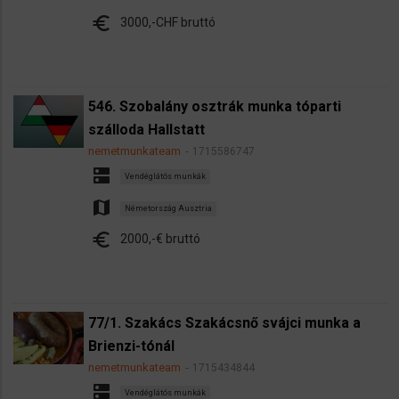
euro
3000,-CHF bruttó
546. Szobalány osztrák munka tóparti
szálloda Hallstatt
nemetmunkateam
1715586747
dns
Vendéglátós munkák
map
Németország Ausztria
euro
2000,-€ bruttó
77/1. Szakács Szakácsnő svájci munka a
Brienzi-tónál
nemetmunkateam
1715434844
dns
Vendéglátós munkák