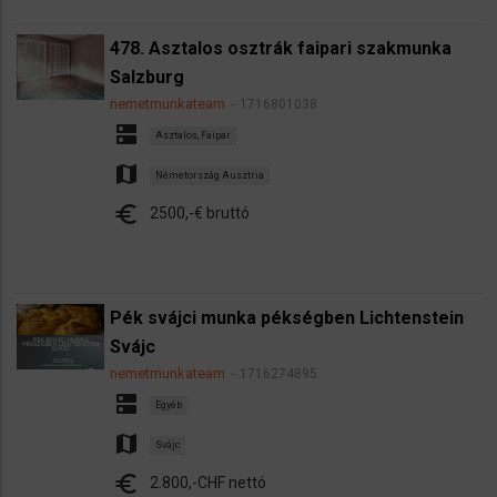
478. Asztalos osztrák faipari szakmunka
Salzburg
nemetmunkateam
1716801038
dns
Asztalos, Faipar
map
Németország Ausztria
euro
2500,-€ bruttó
Pék svájci munka pékségben Lichtenstein
Svájc
nemetmunkateam
1716274895
dns
Egyéb
map
Svájc
euro
2.800,-CHF nettó