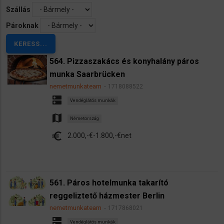
Szállás
Pároknak
564. Pizzaszakács és konyhalány páros
munka Saarbrücken
nemetmunkateam
1718088522
dns
Vendéglátós munkák
map
Németország
euro
2.000,-€-1.800,-€net
561. Páros hotelmunka takarító
reggeliztető házmester Berlin
nemetmunkateam
1717868021
dns
Vendéglátós munkák