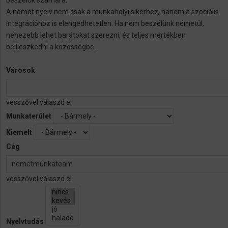
beszélők számára.
A német nyelv nem csak a munkahelyi sikerhez, hanem a szociális
integrációhoz is elengedhetetlen. Ha nem beszélünk németül,
nehezebb lehet barátokat szerezni, és teljes mértékben
beilleszkedni a közösségbe.
Városok
vesszővel válaszd el
Munkaterület
Kiemelt
Cég
vesszővel válaszd el
Nyelvtudás