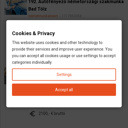
192. Autófényező németországi szakmunka
Bad Tölz
nemetmunkateam
1717053358
dns
Autószerelő, autófényező
Cookies & Privacy
map
Németország
This website uses cookies and other technology to
euro
3000,-€ bruttó
provide their services and improve user experience. You
you can accept all cookies usage or use settings to accept
categories individually.
Páros német hotel munka a Balti-tenger
Settings
szigetén
nemetmunkateam
1716966042
Accept all
dns
Vendéglátós munkák
map
Németország
euro
2100,- € bruttó