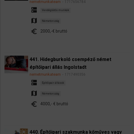
nemetmunkateam
1717656784
dns
Vendéglátós munkák
map
Németország
euro
2000,-€ bruttó
441. Hidegburkoló csempéző német
építőipari állás Ingolstadt
nemetmunkateam
1717490356
dns
Építőipair állások
map
Németország
euro
4000,- € bruttó
440. Építőipari szakmunka kőműves vagy