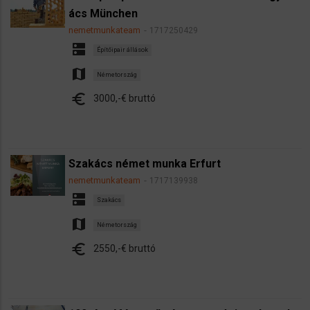
ács München
nemetmunkateam
1717250429
dns
Építőipair állások
map
Németország
euro
3000,-€ bruttó
Szakács német munka Erfurt
nemetmunkateam
1717139938
dns
Szakács
map
Németország
euro
2550,-€ bruttó