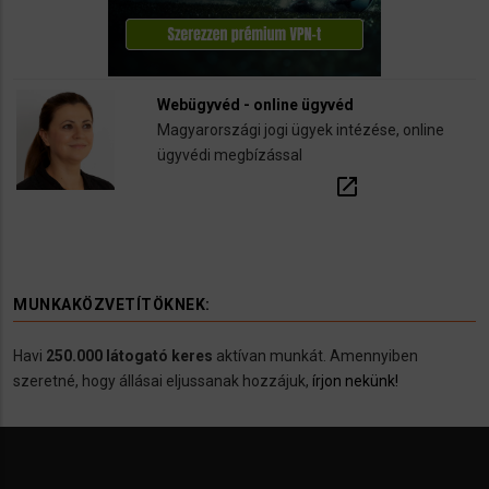
Webügyvéd - online ügyvéd
Magyarországi jogi ügyek intézése, online
ügyvédi megbízással
open_in_new
MUNKAKÖZVETÍTÖKNEK:
Havi
250.000 látogató keres
aktívan munkát. Amennyiben
szeretné, hogy állásai eljussanak hozzájuk,
írjon nekünk!