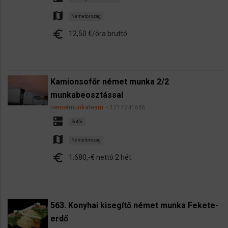
map
Németország
euro
12,50 €/óra bruttó
Kamionsofőr német munka 2/2
munkabeosztással
nemetmunkateam
1717741686
dns
Sofőr
map
Németország
euro
1.680,-€ nettó 2 hét
563. Konyhai kisegítő német munka Fekete-
erdő