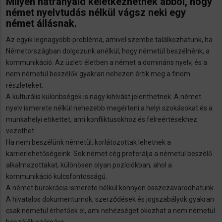
Milyen hátrányaid keletkezhetnek abból, hogy
német nyelvtudás nélkül vágsz neki egy
német állásnak.
Az egyik legnagyobb probléma, amivel szembe találkozhatunk, ha
Németországban dolgozunk anélkül, hogy németül beszélnénk, a
kommunikáció. Az üzleti életben a német a domináns nyelv, és a
nem németül beszélők gyakran nehezen értik meg a finom
részleteket.
A kulturális különbségek is nagy kihívást jelenthetnek. A német
nyelv ismerete nélkül nehezebb megérteni a helyi szokásokat és a
munkahelyi etikettet, ami konfliktusokhoz és félreértésekhez
vezethet.
Ha nem beszélünk németül, korlátozottak lehetnek a
karrierlehetőségeink. Sok német cég preferálja a németül beszélő
alkalmazottakat, különösen olyan pozíciókban, ahol a
kommunikáció kulcsfontosságú.
A német bürokrácia ismerete nélkül könnyen összezavarodhatunk.
A hivatalos dokumentumok, szerződések és jogszabályok gyakran
csak németül érhetőek el, ami nehézséget okozhat a nem németül