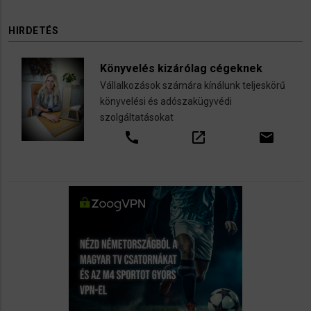
HIRDETÉS
Könyvelés kizárólag cégeknek
Vállalkozások számára kínálunk teljeskörű
könyvelési és adószakügyvédi
szolgáltatásokat
call
open_in_new
email