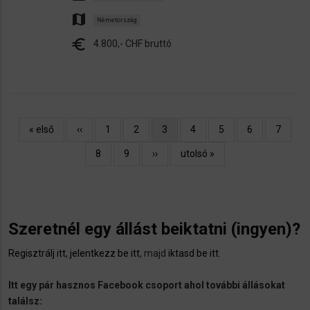
map
Németország
euro
4.800,- CHF bruttó
Oldalszámozás
Első
« első
Előző
‹‹
Oldal
1
Oldal
2
Jelenlegi
3
Oldal
4
Oldal
5
Oldal
6
Oldal
7
oldal
oldal
oldal
Oldal
8
Oldal
9
Következő
››
Utolsó
utolsó »
oldal
oldal
Szeretnél egy állást beiktatni (ingyen)?
Regisztrálj itt
,
jelentkezz be itt
, majd
iktasd be itt
.
Itt egy pár hasznos Facebook csoport ahol további állásokat
találsz: