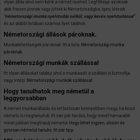
olyan állás ahol nem kérik a német nyelvet. Legfőképp azoknak
akik frissen jönnek vagy jöttek ki Németországba. Igen, létezik
"németországi munka nyelvtudás nélkül, vagy kevés nyelvtudással"
és az alábbi listában számos ilyet találtok.
Németországi állások pároknak.
Munkalehetőségek pároknak. Itt a lista:
Németországi munka
pároknak
Németországi munkák szállással
Itt olyan állásokat találsz ahol a munkaadó a szállást is biztosítja
vagy intézi:
Németországi munkák szállással
Hogy tanulhatok meg németül a
leggyorsabban
A német munkavállalás és let biztosan könnyebben megy, ha kicsit
németü is megtanulnál. Itt van pár tanács, hogy minél hamarabb
minél jobban megtnaulj németül:
Hogy lehet ingyen, olcsón és
gyorsan németül tanulni. Itt pár tipp