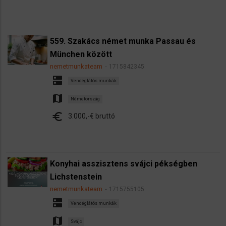
559. Szakács német munka Passau és
München között
nemetmunkateam
1715842345
dns
Vendéglátós munkák
map
Németország
euro
3.000,-€ bruttó
Konyhai asszisztens svájci pékségben
Lichstenstein
nemetmunkateam
1715755105
dns
Vendéglátós munkák
map
Svájc