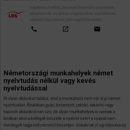
Ingatlanközvetítés, lakáscélú finanszírozási hitelek,
lakástakarék- és építési megtakarítási szerződések,
valamint kapcsolódó pénzügyi tanácsadás.
call
open_in_new
email
Németországi munkahelyek német
nyelvtudás nélkül vagy kevés
nyelvtudással
Itt olyan állásokat találsz, ahol a munkáltató nem vár el jó német
nyelvtudást. Általában gyári, betanított, raktári, takarító vagy
hasonló állásokról van szó, de olyan munkahelyek is vannak a
listában ahol a kollégák beszélik a nyelvet ezért a csapat nem
mindegyik tagja kell németül beszéljen. Sokaknak jó ugródeszka az