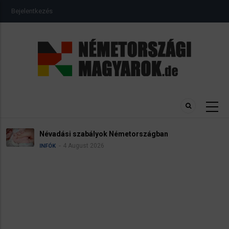
Ugrás
USER
Bejelentkezés
a
ACCOUNT
MENU
tartalomra
Névadási szabályok Németországban
4 August 2026
INFÓK