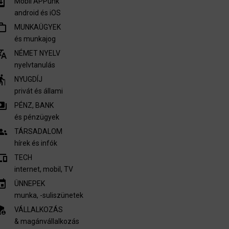
m_update
Mobil APPünk
android és iOS
outline
MUNKAÜGYEK
és munkajog
nslate
NÉMET NYELV
nyelvtanulás
derly
NYUGDÍJ
privát és állami
ments
PÉNZ, BANK
és pénzügyek
oups
TÁRSADALOM
hírek és infók
vices
TECH
internet, mobil, TV​
invitation
ÜNNEPEK
munka, -suliszünetek
nel_settings
VÁLLALKOZÁS
& magánvállalkozás