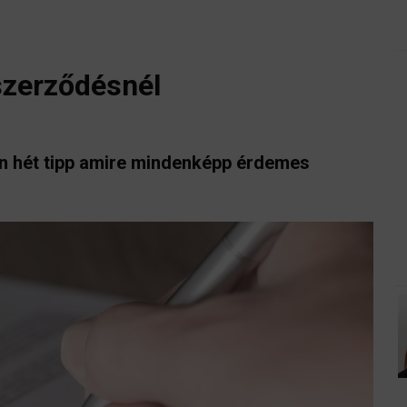
 szerződésnél
.
an hét tipp amire mindenképp érdemes