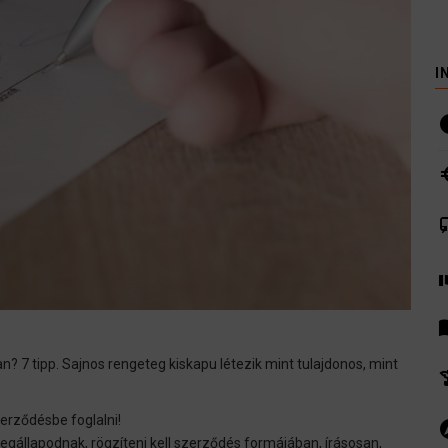
I
i
euro
co
volunte
men
? 7 tipp. Sajnos rengeteg kiskapu létezik mint tulajdonos, mint
hist
zerződésbe foglalni!
ex
gállapodnak, rögzíteni kell szerződés formájában, írásosan,