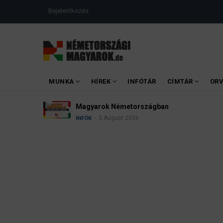
Ugrás
USER
Bejelentkezés
a
ACCOUNT
MENU
tartalomra
MAIN
MUNKA
HÍREK
INFÓTÁR
CÍMTÁR
OR
MENU
Speedweek Németországban: napokig fokozo
gyorshajtókat
3 August 2026
INFÓK