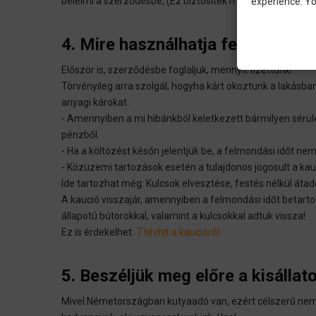
beleírni a szerződésbe, (Ez biztosíték mindkét félnek. Így
experience. Yo
4. Mire használhatja fel a tulajd
Először is, szerződésbe foglaljuk, mennyit fizettünk!
Törvényileg arra szolgál, hogyha kárt okoztunk a lakásban
anyagi károkat.
- Amennyiben a mi hibánkból keletkezett bármilyen sérülé
pénzből.
- Ha a költözést későn jelentjük be, a felmondási időt nem
- Közüzemi tartozások esetén a tulajdonos jogosult a kauc
Ide tartozhat még: Kulcsok elvesztése, festés nélkül átad
A kaució visszajár, amennyiben a felmondási időt betarto
állapotú bútorokkal, valamint a kulcsokkal adtuk vissza!
Ez is érdekelhet:
7 tévhit a kaucióról.
5. Beszéljük meg előre a kisállat
Mivel Németországban kutyaadó van, ezért célszerű nem ti