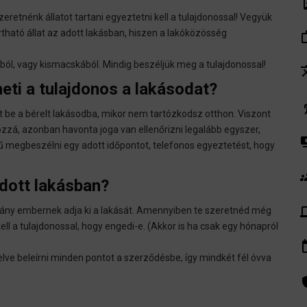
syste
retnénk állatot tartani egyeztetni kell a tulajdonossal! Vegyük
tható állat az adott lakásban, hiszen a lakóközösség
work_
ból, vagy kismacskából. Mindig beszéljük meg a tulajdonossal!
tra
eti a tulajdonos a lakásodat?
el
be a bérelt lakásodba, mikor nem tartózkodsz otthon. Viszont
zá, azonban havonta joga van ellenőrizni legalább egyszer,
pay
 megbeszélni egy adott időpontot, telefonos egyeztetést, hogy
gr
adott lakásban?
de
el hány embernek adja ki a lakását. Amennyiben te szeretnéd még
ll a tulajdonossal, hogy engedi-e. (Akkor is ha csak egy hónapról
insert_
elve beleírni minden pontot a szerződésbe, így mindkét fél óvva
admin_pa