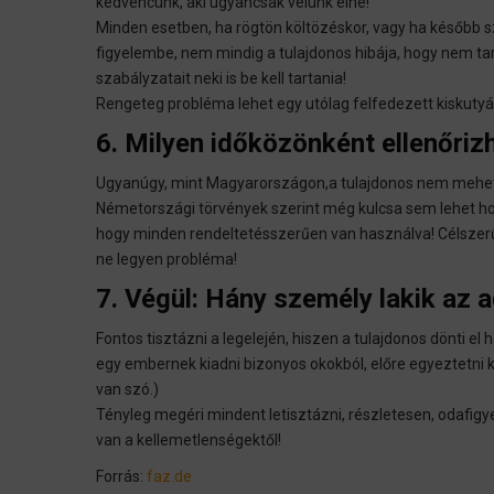
kedvencünk, aki ugyancsak velünk élne!
Minden esetben, ha rögtön költözéskor, vagy ha később sze
figyelembe, nem mindig a tulajdonos hibája, hogy nem tar
szabályzatait neki is be kell tartania!
Rengeteg probléma lehet egy utólag felfedezett kiskutyá
6. Milyen időközönként ellenőrizh
Ugyanúgy, mint Magyarországon,a tulajdonos nem mehet 
Németországi törvények szerint még kulcsa sem lehet hoz
hogy minden rendeltetésszerűen van használva! Célszerű
ne legyen probléma!
7. Végül: Hány személy lakik az 
Fontos tisztázni a legelején, hiszen a tulajdonos dönti 
egy embernek kiadni bizonyos okokból, előre egyeztetni ke
van szó.)
Tényleg megéri mindent letisztázni, részletesen, odafigy
van a kellemetlenségektől!
Forrás:
faz.de