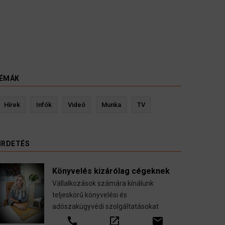
ÉMÁK
Seidler Jozsef - könyvelő
Hírek
Infók
Videó
Munka
TV
sok,
Könyvelés, adótanácsadás, adóvisszaigeénylés,
etések,
bérszámfejtés Németországban, magyarul.
ok
Epitöiparosok Herzlich Willkommen!
IRDETÉS
call
open_in_new
email
Könyvelés kizárólag cégeknek
Vállalkozások számára kínálunk
teljeskörű könyvelési és
adószakügyvédi szolgáltatásokat
call
open_in_new
email