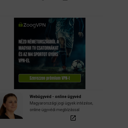
Webügyvéd - online ügyvéd
Magyarországi jogi ügyek intézése,
online ügyvédi megbízással
open_in_new