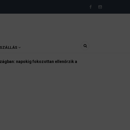
SZÁLLÁS
relt drónt találtak a lipcsei reptéren
026