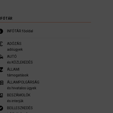
NFÓTÁR
nfo
INFÓTÁR főoldal
_symbol
ADÓZÁS
adóügyek
mmute
AUTÓ
és KÖZLEKEDÉS
er_activism
ÁLLAMI
támogatások
u_book
ÁLLAMPOLGÁRSÁG
és hivatalos ügyek
ory_edu
BESZÁMOLÓK
és interjúk
plore
BEILLESZKEDÉS