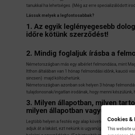
tanukkal ha lehetséges. (Még az erre specializálódott irod
Lássuk melyek a legfontosabbak?
1. Az egyik leglényegesebb dolog
időre kötünk szerződést!
2. Mindig foglaljuk írásba a felm
Németországban más egy albérlet felmondása, mint Ma
Itthon általában van 1 hónap felmondási időnk, kaució 
sincsen) majd költözhetünk.
Németországban azonban sok helyen 3 hónap felmondási i
tulajdonosnak/ingatlan irodának, hogy menni készülünk, 
3. Milyen állapotban, milyen tart
milyen állapotban vagyunk kötel
Cookies & 
Legtöbb helyen a festés egy alap követelmény. Ha átveszü
adjuk át a lakást, ezt nekünk is ugyanúgy kell visszaadnu
This website u