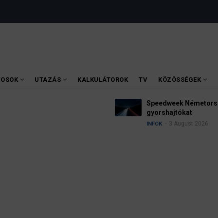
VOSOK
UTAZÁS
KALKULÁTOROK
TV
KÖZÖSSÉGEK
ttan ellenőrzik a
Robbanóanyaggal felsze
5 August 2
HÍREK
INFÓK